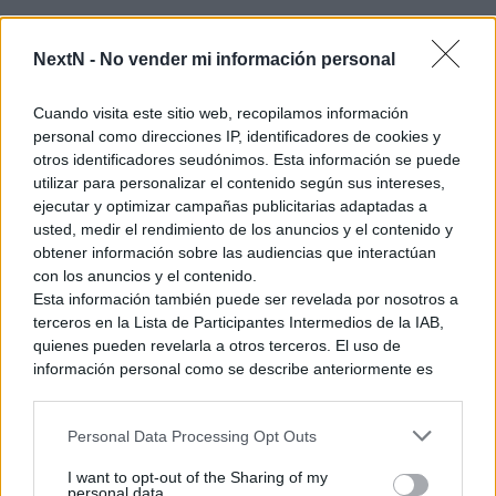
NextN -
No vender mi información personal
Cuando visita este sitio web, recopilamos información
personal como direcciones IP, identificadores de cookies y
otros identificadores seudónimos. Esta información se puede
¿Alguna vez os habeís preguntado el origen de los Gerudo?
utilizar para personalizar el contenido según sus intereses,
siempre se les suele relacionar con el desierto, se
ejecutar y optimizar campañas publicitarias adaptadas a
caracterizan por ser morenos y pelirrojos, pero una de las
usted, medir el rendimiento de los anuncios y el contenido y
cosas que más les caracteriza es la melodía que acompaña a
obtener información sobre las audiencias que interactúan
sus localizaciones, a mi sinceramente, después de escuchar
con los anuncios y el contenido.
canciones como las que os voy a adjuntar a continuación, los
Esta información también puede ser revelada por nosotros a
terceros en la Lista de Participantes Intermedios de la IAB,
Gerudo me recuerdan a los gitanos de mi barrio, ¿a vosotros
quienes pueden revelarla a otros terceros. El uso de
qué os parece?
información personal como se describe anteriormente es
una parte integral de cómo operamos nuestro sitio web,
obtenemos ingresos para apoyar a nuestro personal y
Personal Data Processing Opt Outs
Valle Gerudo – The Legend of Zelda: Ocarina Of Time
generamos contenido relevante para nuestra audiencia.
Puede obtener más información sobre nuestras prácticas de
(Remix de Super Smash Bros. for 3DS/Wii U)
I want to opt-out of the Sharing of my
recopilación y uso de datos en nuestra Política de
personal data.