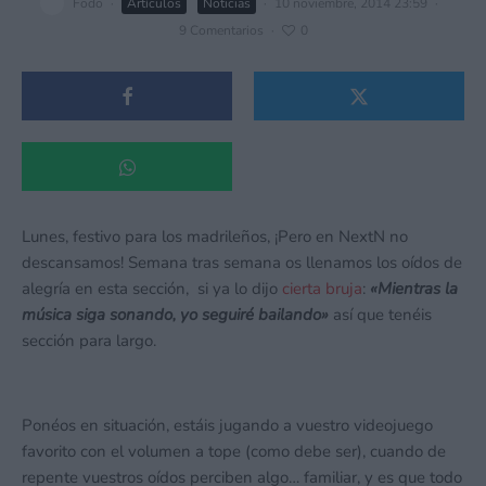
Fodo
·
Artículos
Noticias
·
10 noviembre, 2014 23:59
·
9 Comentarios
·
0
Lunes, festivo para los madrileños, ¡Pero en NextN no
descansamos! Semana tras semana os llenamos los oídos de
alegría en esta sección, si ya lo dijo
cierta bruja
:
«Mientras la
música siga sonando, yo seguiré bailando»
así que tenéis
sección para largo.
Ponéos en situación, estáis jugando a vuestro videojuego
favorito con el volumen a tope (como debe ser), cuando de
repente vuestros oídos perciben algo… familiar, y es que todo