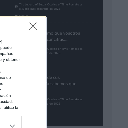
The Legend of Zelda: Ocarina of Time Remake es
el juego más esperado de 2026
Pinales
Yo pienso lo mismo que vosotros
de GTA. Cuantificar cifras....
P,
e puede
The Legend of Zelda: Ocarina of Time Remake es
campañas
el juego más esperado de 2026
do y obtener
Gutur 89
e
Nota aclaratoria de sus
 uso de
responsables: "Ya sabemos que
mo
y
GTA 6...
mación
The Legend of Zelda: Ocarina of Time Remake es
vacidad.
el juego más esperado de 2026
 utilice la
Synbioso
ués de que
sados en
ión personal