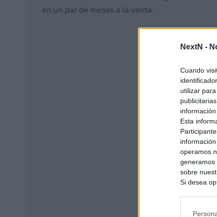
en un par de meses a la venta.
NextN -
N
Cuando visi
identificad
utilizar par
publicitaria
información
Esta inform
Participante
información
operamos nu
generamos c
sobre nuestr
Si desea opt
siguiente o
se procese 
intereses b
Persona