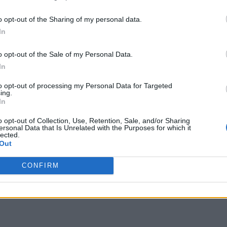
 terceros antes de su exclusión.
por no participar en la divulgación adicional de su información person
o opt-out of the Sharing of my personal data.
en la Lista de participantes intermedios de la IAB.
In
o opt-out of the Sale of my Personal Data.
In
to opt-out of processing my Personal Data for Targeted
ing.
In
o opt-out of Collection, Use, Retention, Sale, and/or Sharing
ersonal Data that Is Unrelated with the Purposes for which it
lected.
Out
CONFIRM