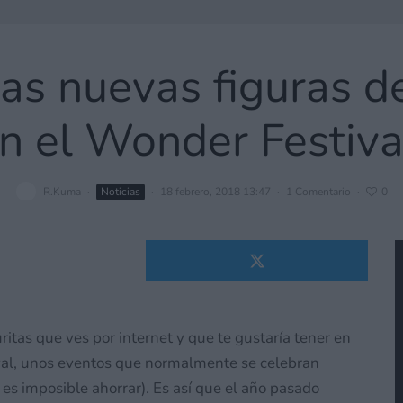
las nuevas figuras 
n el Wonder Festiv
R.Kuma
·
Noticias
·
18 febrero, 2018 13:47
·
1 Comentario
·
0
itas que ves por internet y que te gustaría tener en
ival, unos eventos que normalmente se celebran
 es imposible ahorrar). Es así que el año pasado