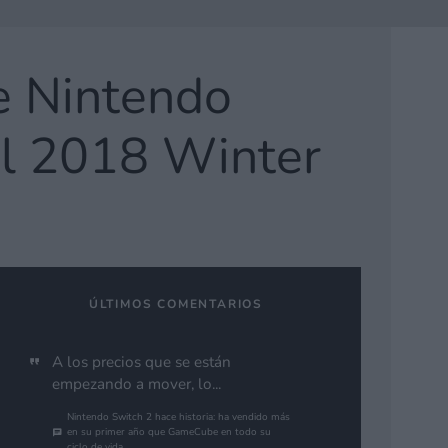
de Nintendo
al 2018 Winter
ÚLTIMOS COMENTARIOS
A los precios que se están
empezando a mover, lo...
Nintendo Switch 2 hace historia: ha vendido más
en su primer año que GameCube en todo su
ciclo de vida