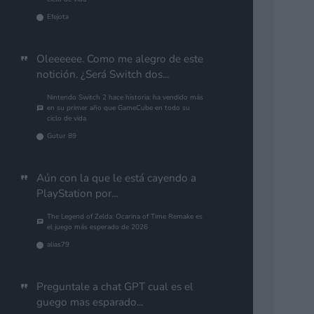
Efejota
Oleeeeee. Como me alegro de este
notición. ¿Será Switch dos...
Nintendo Switch 2 hace historia: ha vendido más
en su primer año que GameCube en todo su
ciclo de vida
Gutur 89
Aún con la que le está cayendo a
PlayStation por...
The Legend of Zelda: Ocarina of Time Remake es
el juego más esperado de 2026
alias79
Preguntale a chat GPT cual es el
guego mas esparado...