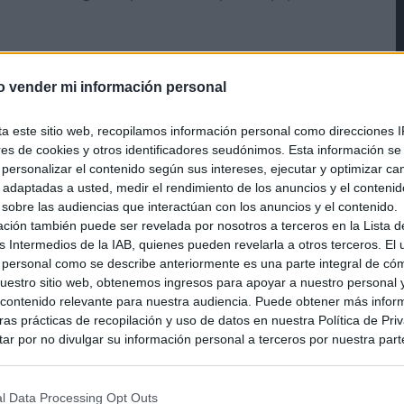
o vender mi información personal
ta este sitio web, recopilamos información personal como direcciones I
ores de cookies y otros identificadores seudónimos. Esta información s
a personalizar el contenido según sus intereses, ejecutar y optimizar 
s adaptadas a usted, medir el rendimiento de los anuncios y el conteni
 sobre las audiencias que interactúan con los anuncios y el contenido.
ación también puede ser revelada por nosotros a terceros en la Lista d
s Intermedios de la IAB, quienes pueden revelarla a otros terceros. El
 personal como se describe anteriormente es una parte integral de có
estro sitio web, obtenemos ingresos para apoyar a nuestro personal 
ontenido relevante para nuestra audiencia. Puede obtener más infor
as prácticas de recopilación y uso de datos en nuestra Política de Pri
ar por no divulgar su información personal a terceros por nuestra parte,
pción de exclusión y confirme su selección. Tenga en cuenta que desp
su solicitud de exclusión, es posible que continúe viendo anuncios ba
asados en la información personal utilizada por nosotros o en informac
l Data Processing Opt Outs