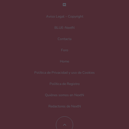
del mundo de los videojuegos.
¡Genial artículo!
Aviso Legal – Copyright
BLUE-NextN
Deja una respuesta
Contacta
Tu dirección de correo electrónico no será publicada.
Los campos
Foro
obligatorios están marcados con
*
Home
Comentario
*
Política de Privacidad y uso de Cookies
Política de Registro
Quiénes somos en NextN
Redactores de NextN