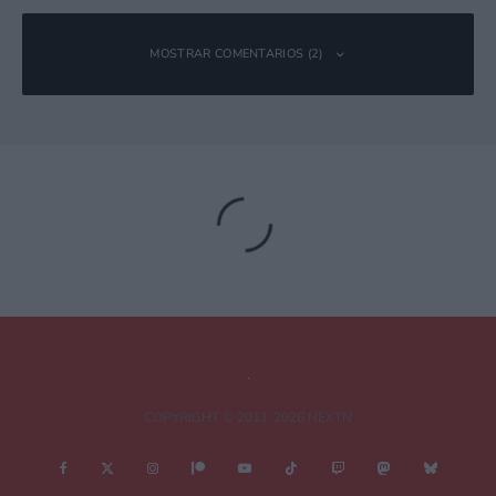
MOSTRAR COMENTARIOS (2)
Obi Joan
Responder
28 octubre, 2018 21:06 a las 21:06
Gran artículo. La música es la guinda del pastel en un
videojuego. Eso que hace que lo recuerdes de forma especial.
Para mi Kondo es el John Williams de los videojuegos.
Desgra
Responder
28 octubre, 2018 21:18 a las 21:18
COPYRIGHT © 2011-2026 NEXTN
No me quiero ni imaginar como habría sido la historia de
Nintendo y sus juegos sin el genio de Kondo. Es historia viva