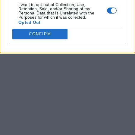
exclusión.
clásica e incluso la música española como referente para sus
I want to opt-out of Collection, Use,
Puede optar por no participar en la divulgación adicional de
Retention, Sale, and/or Sharing of my
composiciones.
Personal Data that Is Unrelated with the
su información personal por parte de terceros en la Lista de
Purposes for which it was collected.
participantes intermedios de la IAB.
Opted Out
CONFIRM
Ver también
Capcom quiere que la franquicia Mega
Man llegue a un público aún mayor
4 julio, 2026 22:05