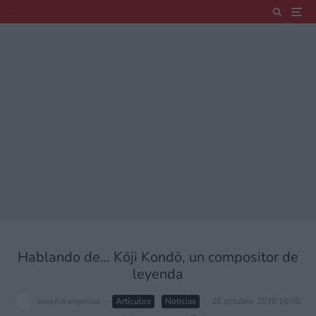
Hablando de… Kōji Kondō, un compositor de
leyenda
JoseArkangellus
·
Artículos
Noticias
·
28 octubre, 2018 16:00