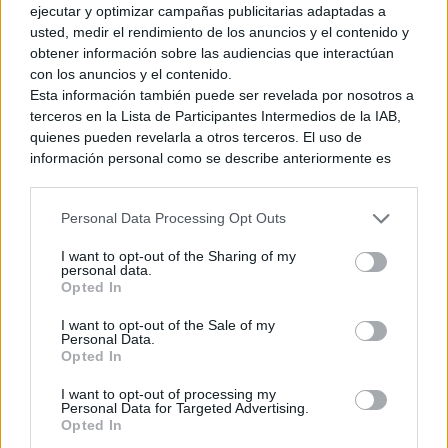
ejecutar y optimizar campañas publicitarias adaptadas a
usted, medir el rendimiento de los anuncios y el contenido y
obtener información sobre las audiencias que interactúan
con los anuncios y el contenido.
Esta información también puede ser revelada por nosotros a
terceros en la Lista de Participantes Intermedios de la IAB,
quienes pueden revelarla a otros terceros. El uso de
información personal como se describe anteriormente es
Es, junto al fantástico
Shigeru Miyamoto
, uno de los pilares
una parte integral de cómo operamos nuestro sitio web,
más importantes dentro de la compañía de Kioto y ha estado
obtenemos ingresos para apoyar a nuestro personal y
Personal Data Processing Opt Outs
presente en todas y cada una de las plataformas donde
generamos contenido relevante para nuestra audiencia.
Puede obtener más información sobre nuestras prácticas de
Nintendo ha lanzado uno de sus juegos más icónicos. El
I want to opt-out of the Sharing of my
recopilación y uso de datos en nuestra Política de
hecho de que haya trabajado exclusivamente para Nintendo,
personal data.
Privacidad.
Opted In
ha generado mucho debate entre sus críticos, llegando a
Si desea optar por no divulgar su información personal a
afirmar que toda su obra es igual y que no ha evolucionado
I want to opt-out of the Sale of my
terceros por nuestra parte, utilice la siguiente opción de
Personal Data.
como compositor. Aunque esa afirmación puede
exclusión y confirme su selección. Tenga en cuenta que
Opted In
desmontarse a través de sus obras, ya que hemos podido
después de que se procese su solicitud de exclusión, es
observar cómo a lo largo de su carrera profesional ha ido
posible que continúe viendo anuncios basados en intereses
I want to opt-out of processing my
Personal Data for Targeted Advertising.
basados en la información personal utilizada por nosotros o
tomando diferentes géneros musicales para adaptarlos de
Opted In
en información personal divulgada a terceros antes de su
manera magistral a su obra, llegando a usar el Jazz, la música