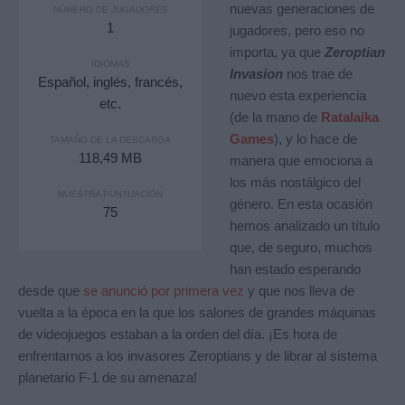
nuevas generaciones de
NÚMERO DE JUGADORES
1
jugadores, pero eso no
importa, ya que
Zeroptian
IDIOMAS
Invasion
nos trae de
Español, inglés, francés,
nuevo esta experiencia
etc.
(de la mano de
Ratalaika
Games
), y lo hace de
TAMAÑO DE LA DESCARGA
118,49 MB
manera que emociona a
los más nostálgico del
NUESTRA PUNTUACIÓN
género. En esta ocasión
75
hemos analizado un título
que, de seguro, muchos
han estado esperando
desde que
se anunció por primera vez
y que nos lleva de
vuelta a la época en la que los salones de grandes máquinas
de videojuegos estaban a la orden del día. ¡Es hora de
enfrentarnos a los invasores Zeroptians y de librar al sistema
planetario F-1 de su amenaza!