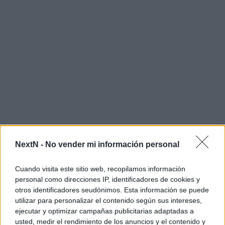
NextN -
No vender mi información personal
Aún así, es necesario destacar que este juego cuenta con una
Cuando visita este sitio web, recopilamos información
personal como direcciones IP, identificadores de cookies y
curva de dificultad totalmente equilibrada
que añade
otros identificadores seudónimos. Esta información se puede
enemigos con patrones de ataque más complejos a medida
utilizar para personalizar el contenido según sus intereses,
que avanzamos por las galaxias, y aunque en algunos
ejecutar y optimizar campañas publicitarias adaptadas a
momentos pueda parecer frustrante, no lo es en ningún
usted, medir el rendimiento de los anuncios y el contenido y