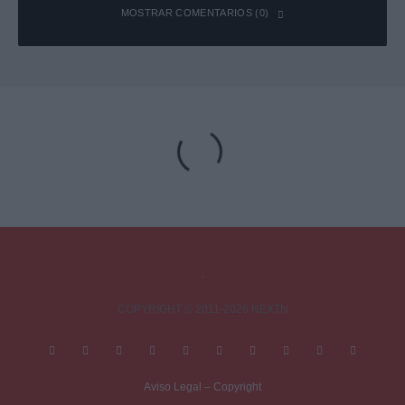
MOSTRAR COMENTARIOS (0)
Deja una respuesta
Tu dirección de correo electrónico no será publicada.
Los campos
obligatorios están marcados con
*
Comentario
*
COPYRIGHT © 2011-2026 NEXTN
Aviso Legal – Copyright