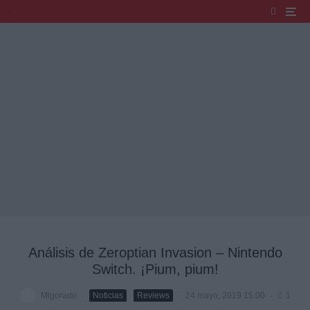
Análisis de Zeroptian Invasion – Nintendo
Switch. ¡Pium, pium!
Migorado
·
Noticias
Reviews
·
24 mayo, 2019 15:00
·
1