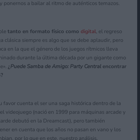
 y ponernos a bailar al ritmo de auténticos temazos.
ble
tanto en formato físico como
digital
, el regreso
a clásica siempre es algo que se debe aplaudir, pero
ca en la que el género de los juegos rítmicos lleva
inado durante la última década por un gigante como
ce».
¿
Puede Samba de Amigo: Party Central
encontrar
o?
u favor cuenta el ser una saga histórica dentro de la
del videojuego (nació en 1999 para máquinas arcade y
arde debutó en la Dreamcast), pero también
ner en cuenta que los años no pasan en vano y los
bian, por lo que en este, nuestro análisis,