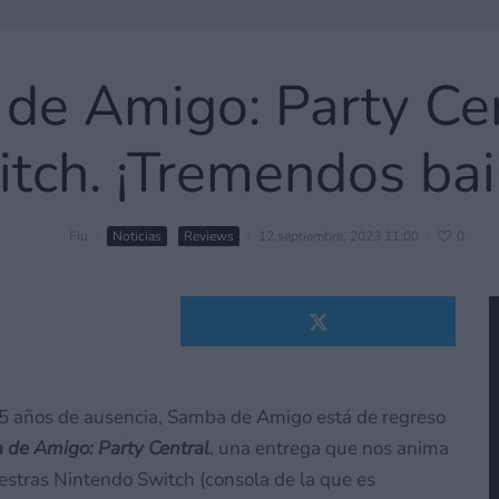
de Amigo: Party Ce
tch. ¡Tremendos bai
Fiu
·
Noticias
Reviews
·
12 septiembre, 2023 11:00
·
0
15 años de ausencia, Samba de Amigo está de regreso
de Amigo: Party Central
, una entrega que nos anima
estras Nintendo Switch (consola de la que es