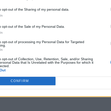
 terceros antes de su exclusión.
por no participar en la divulgación adicional de su información person
o opt-out of the Sharing of my personal data.
en la Lista de participantes intermedios de la IAB.
In
o opt-out of the Sale of my Personal Data.
In
to opt-out of processing my Personal Data for Targeted
ing.
In
o opt-out of Collection, Use, Retention, Sale, and/or Sharing
ersonal Data that Is Unrelated with the Purposes for which it
lected.
Out
CONFIRM