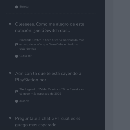
Efejota
Oleeeeee. Como me alegro de este
notición. ¿Será Switch dos...
Nintendo Switch 2 hace historia: ha vendido más
en su primer año que GameCube en todo su
ciclo de vida
Gutur 89
Aún con la que le está cayendo a
PlayStation por...
The Legend of Zelda: Ocarina of Time Remake es
el juego más esperado de 2026
alias79
Preguntale a chat GPT cual es el
guego mas esparado...