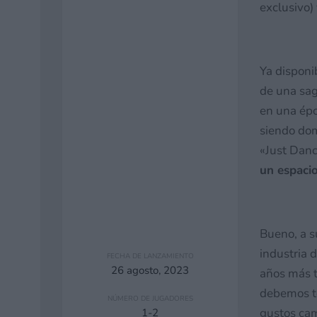
exclusivo)
Ya disponi
de una sag
en una épo
siendo dom
«Just Dan
un espaci
Bueno, a s
industria 
FECHA DE LANZAMIENTO
26 agosto, 2023
años más t
debemos te
NÚMERO DE JUGADORES
gustos cam
1-2