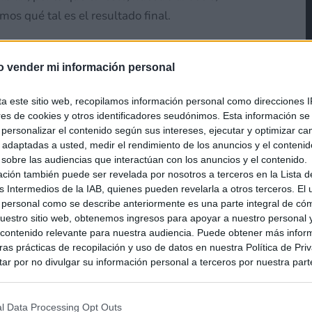
mos qué tal es el resultado final.
o vender mi información personal
tes de comenzar os recuerdo que durante la
 2023 tuvimos
la oportunidad de
entrevistar
ta este sitio web, recopilamos información personal como direcciones I
 a Shun Nakamura, director del juego, para conocer
ores de cookies y otros identificadores seudónimos. Esta información s
a personalizar el contenido según sus intereses, ejecutar y optimizar 
ientos con respecto a esta nueva entrega.
s adaptadas a usted, medir el rendimiento de los anuncios y el conteni
 sobre las audiencias que interactúan con los anuncios y el contenido.
ación también puede ser revelada por nosotros a terceros en la Lista d
s Intermedios de la IAB, quienes pueden revelarla a otros terceros. El
 personal como se describe anteriormente es una parte integral de có
estro sitio web, obtenemos ingresos para apoyar a nuestro personal 
ontenido relevante para nuestra audiencia. Puede obtener más infor
as prácticas de recopilación y uso de datos en nuestra Política de Pri
ar por no divulgar su información personal a terceros por nuestra parte,
pción de exclusión y confirme su selección. Tenga en cuenta que desp
su solicitud de exclusión, es posible que continúe viendo anuncios ba
asados en la información personal utilizada por nosotros o en informac
l Data Processing Opt Outs