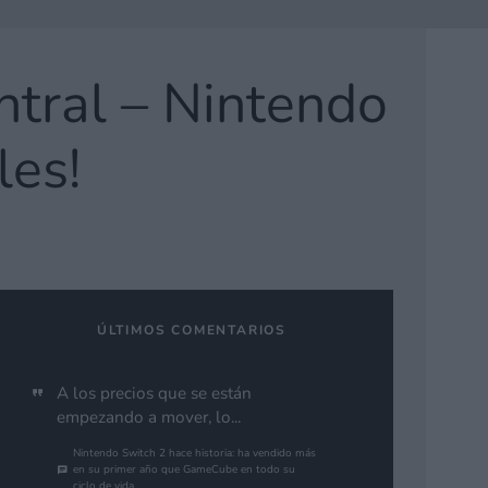
ntral – Nintendo
les!
ÚLTIMOS COMENTARIOS
A los precios que se están
empezando a mover, lo...
Nintendo Switch 2 hace historia: ha vendido más
en su primer año que GameCube en todo su
ciclo de vida