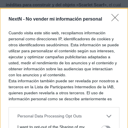
inéditas para construir y del objeto «Scarlet Scarf»
, el cual
se centra en mejorar nuestros PV.
NextN -
No vender mi información personal
Cuando visita este sitio web, recopilamos información
Ver también
personal como direcciones IP, identificadores de cookies y
otros identificadores seudónimos. Esta información se puede
Reunión de emergencia: Among Us se
utilizar para personalizar el contenido según sus intereses,
dejará ver durante el Summer Game Fest
ejecutar y optimizar campañas publicitarias adaptadas a
usted, medir el rendimiento de los anuncios y el contenido y
5 junio, 2026 0:33
obtener información sobre las audiencias que interactúan
con los anuncios y el contenido.
Esta información también puede ser revelada por nosotros a
terceros en la Lista de Participantes Intermedios de la IAB,
quienes pueden revelarla a otros terceros. El uso de
información personal como se describe anteriormente es
una parte integral de cómo operamos nuestro sitio web,
obtenemos ingresos para apoyar a nuestro personal y
Personal Data Processing Opt Outs
generamos contenido relevante para nuestra audiencia.
Puede obtener más información sobre nuestras prácticas de
I want to opt-out of the Sharing of my