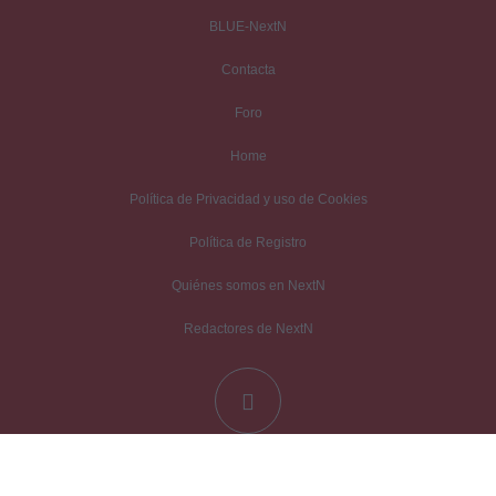
Nombre
*
BLUE-NextN
Contacta
Correo electrónico
*
Foro
Home
Guarda mi nombre, correo electrónico y web en este navegador para
Política de Privacidad y uso de Cookies
la próxima vez que comente.
Política de Registro
Recibir un correo electrónico con los siguientes comentarios a esta
Quiénes somos en NextN
entrada.
Redactores de NextN
Recibir un correo electrónico con cada nueva entrada.