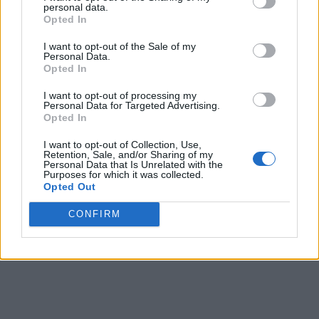
recopilación y uso de datos en nuestra Política de
personal data.
Privacidad.
Opted In
Si desea optar por no divulgar su información personal a
I want to opt-out of the Sale of my
terceros por nuestra parte, utilice la siguiente opción de
Personal Data.
exclusión y confirme su selección. Tenga en cuenta que
Opted In
después de que se procese su solicitud de exclusión, es
posible que continúe viendo anuncios basados en intereses
I want to opt-out of processing my
Personal Data for Targeted Advertising.
basados en la información personal utilizada por nosotros o
Opted In
en información personal divulgada a terceros antes de su
exclusión.
I want to opt-out of Collection, Use,
Puede optar por no participar en la divulgación adicional de
Retention, Sale, and/or Sharing of my
Personal Data that Is Unrelated with the
su información personal por parte de terceros en la Lista de
Purposes for which it was collected.
participantes intermedios de la IAB.
Opted Out
CONFIRM