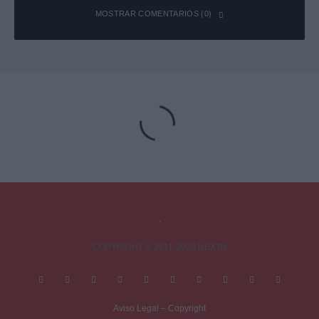
MOSTRAR COMENTARIOS (0)
Deja una respuesta
Tu dirección de correo electrónico no será publicada.
Los campos
obligatorios están marcados con
*
Comentario
*
COPYRIGHT © 2011-2026 NEXTN
Aviso Legal – Copyright