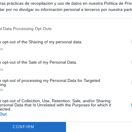
as prácticas de recopilación y uso de datos en nuestra Política de Pri
ar por no divulgar su información personal a terceros por nuestra parte,
pción de exclusión y confirme su selección. Tenga en cuenta que desp
su solicitud de exclusión, es posible que continúe viendo anuncios ba
asados en la información personal utilizada por nosotros o en informac
l Data Processing Opt Outs
 terceros antes de su exclusión.
por no participar en la divulgación adicional de su información person
o opt-out of the Sharing of my personal data.
en la Lista de participantes intermedios de la IAB.
In
o opt-out of the Sale of my Personal Data.
In
to opt-out of processing my Personal Data for Targeted
ing.
In
o opt-out of Collection, Use, Retention, Sale, and/or Sharing
ersonal Data that Is Unrelated with the Purposes for which it
lected.
Out
CONFIRM