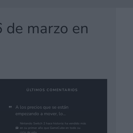
26 de marzo en
ÚLTIMOS COMENTARIOS
A los precios que se están
empezando a mover, lo...
Nintendo Switch 2 hace historia: ha vendido más
en su primer año que GameCube en todo su
ciclo de vida