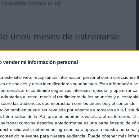
calendario. ¡Vamos al lío!
olo unos meses de estrenarse
o vender mi información personal
ta este sitio web, recopilamos información personal como direcciones I
ores de cookies y otros identificadores seudónimos. Esta información s
a personalizar el contenido según sus intereses, ejecutar y optimizar 
s adaptadas a usted, medir el rendimiento de los anuncios y el conteni
 sobre las audiencias que interactúan con los anuncios y el contenido.
ación también puede ser revelada por nosotros a terceros en la Lista d
s Intermedios de la IAB, quienes pueden revelarla a otros terceros. El
 personal como se describe anteriormente es una parte integral de có
estro sitio web, obtenemos ingresos para apoyar a nuestro personal 
ontenido relevante para nuestra audiencia. Puede obtener más infor