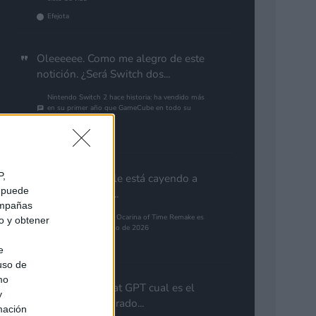
Efejota
Oleeeeee. Como me alegro de este
notición. ¿Será Switch dos...
Nintendo Switch 2 hace historia: ha vendido más
en su primer año que GameCube en todo su
ciclo de vida
Gutur 89
P,
Aún con la que le está cayendo a
e puede
PlayStation por...
campañas
The Legend of Zelda: Ocarina of Time Remake es
do y obtener
el juego más esperado de 2026
alias79
e
 uso de
mo
Preguntale a chat GPT cual es el
y
guego mas esparado...
mación