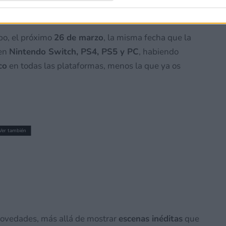
po, el próximo
26 de marzo
, la misma fecha que la
 en
Nintendo Switch, PS4, PS5 y PC
, habiendo
co
en todas las plataformas, menos la que ya os
Ver también
h llegará a Nintendo Switch 2. ¡Y lo hará
novedades, más allá de mostrar
escenas inéditas
que