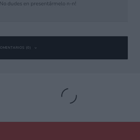
 ¡No dudes en presentármelo n-n!
OMENTARIOS (0)
bligatorios están marcados con
*