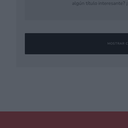
algún título interesante?
MOSTRAR C
Deja una respuesta
Tu dirección de correo electrónico no será publicada.
Los campos o
Comentario
*