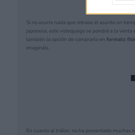
Si no ocurre nada que retrase el asunto un tiem
japonesa, este videojuego se pondrá a la venta
también la opción de comprarlo en
formato físi
imagináis.
Hot Wheels Infinite Rus
con mundo abierto!
6 junio, 2026 12:01
En cuanto al tráiler, no ha presentado muchas 