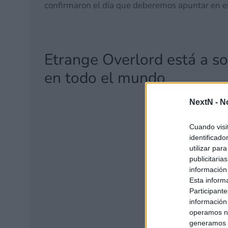
confirmaron el día que deberemos apuntar en el 
Etrange Overlord está a s
en todo el mundo
NextN -
N
Cuando visi
identificad
utilizar par
publicitaria
información
Esta inform
Participante
información
operamos nu
generamos c