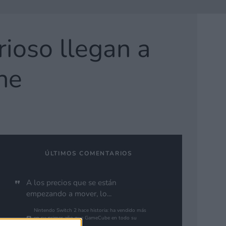
ioso llegan a
ne
ÚLTIMOS COMENTARIOS
A los precios que se están
empezando a mover, lo...
Nintendo Switch 2 hace historia: ha vendido más
en su primer año que GameCube en todo su
ciclo de vida