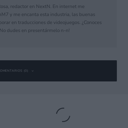
osa, redactor en NextN. En internet me
M7 y me encanta esta industria, las buenas
laborar en traducciones de videojuegos. ¿Conoces
 ¡No dudes en presentármelo n-n!
OMENTARIOS (0)
bligatorios están marcados con
*