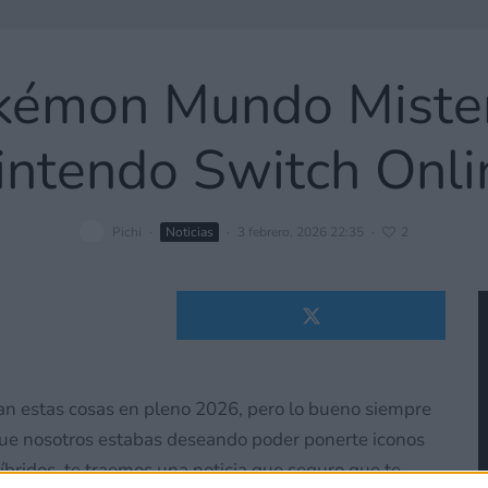
kémon Mundo Mister
intendo Switch Onli
Pichi
·
Noticias
·
3 febrero, 2026 22:35
·
2
an estas cosas en pleno 2026, pero lo bueno siempre
l que nosotros estabas deseando poder ponerte iconos
bridos, te traemos una noticia que seguro que te