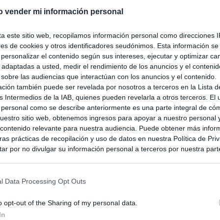
o vender mi información personal
ta este sitio web, recopilamos información personal como direcciones I
ores de cookies y otros identificadores seudónimos. Esta información s
 aterriza como iconos de
a personalizar el contenido según sus intereses, ejecutar y optimizar 
s adaptadas a usted, medir el rendimiento de los anuncios y el conteni
 sobre las audiencias que interactúan con los anuncios y el contenido.
ación también puede ser revelada por nosotros a terceros en la Lista d
s Intermedios de la IAB, quienes pueden revelarla a otros terceros. El
kémon Mystery Dungeon: Red
 personal como se describe anteriormente es una parte integral de có
estro sitio web, obtenemos ingresos para apoyar a nuestro personal 
re available on Nintendo
ontenido relevante para nuestra audiencia. Puede obtener más infor
as prácticas de recopilación y uso de datos en nuestra Política de Pri
y the game on Nintendo
ar por no divulgar su información personal a terceros por nuestra parte,
026
https://t.co/NWlAdn5F0o
pción de exclusión y confirme su selección. Tenga en cuenta que desp
su solicitud de exclusión, es posible que continúe viendo anuncios ba
GFwbM
asados en la información personal utilizada por nosotros o en informac
l Data Processing Opt Outs
 terceros antes de su exclusión.
por no participar en la divulgación adicional de su información person
o opt-out of the Sharing of my personal data.
Net)
February 3, 2026
en la Lista de participantes intermedios de la IAB.
In