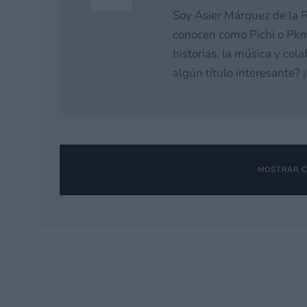
Soy Asier Márquez de la R
conocen como Pichi o Pkm
historias, la música y co
algún título interesante?
MOSTRAR C
Deja una respuesta
Tu dirección de correo electrónico no será publicada.
Los campos o
Comentario
*