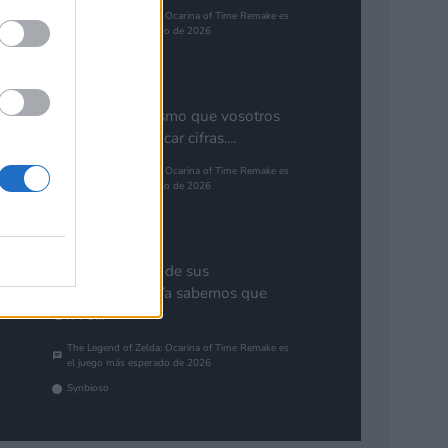
The Legend of Zelda: Ocarina of Time Remake es
el juego más esperado de 2026
Pinales
Yo pienso lo mismo que vosotros
de GTA. Cuantificar cifras....
The Legend of Zelda: Ocarina of Time Remake es
el juego más esperado de 2026
Gutur 89
Nota aclaratoria de sus
responsables: "Ya sabemos que
GTA 6...
The Legend of Zelda: Ocarina of Time Remake es
el juego más esperado de 2026
Synbioso