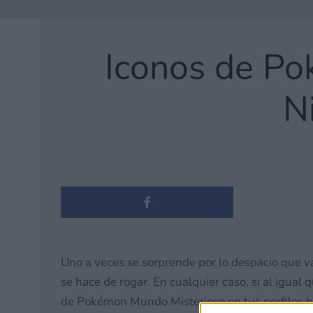
Iconos de Po
N
Uno a veces se sorprende por lo despacio que v
se hace de rogar. En cualquier caso, si al igua
de Pokémon Mundo Misterioso en tus perfiles hí