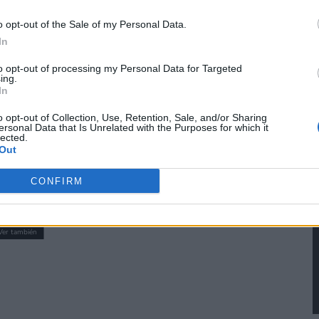
o opt-out of the Sale of my Personal Data.
In
a, la colección está compuesta por
Pikachu,
to opt-out of processing my Personal Data for Targeted
yndaquil, Totodile, Treeko, Torchic y Mudkip
ing.
,
In
 sí, es importante mencionar que para desbloquear
o opt-out of Collection, Use, Retention, Sale, and/or Sharing
olo sea un minuto Pokémon Mundo Misterioso: Equipo
ersonal Data that Is Unrelated with the Purposes for which it
lected.
 que
necesitarás una suscripción activa con el pase
Out
CONFIRM
Ver también
 al alza los precios de sus envíos, pero
criptores de Nintendo Switch Online