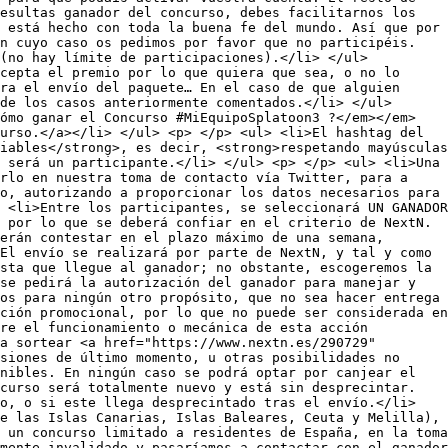
esultas ganador del concurso, debes facilitarnos los
 está hecho con toda la buena fe del mundo. Así que por
n cuyo caso os pedimos por favor que no participéis.
(no hay límite de participaciones).</li> </ul>
cepta el premio por lo que quiera que sea, o no lo
ra el envío del paquete… En el caso de que alguien
de los casos anteriormente comentados.</li> </ul>
ómo ganar el Concurso #MiEquipoSplatoon3 ?</em></em>
urso.</a></li> </ul> <p> </p> <ul> <li>El hashtag del
iables</strong>, es decir, <strong>respetando mayúsculas
 será un participante.</li> </ul> <p> </p> <ul> <li>Una
arlo en nuestra toma de contacto vía Twitter, para a
o, autorizando a proporcionar los datos necesarios para
 <li>Entre los participantes, se seleccionará UN GANADOR
 por lo que se deberá confiar en el criterio de NextN.
erán contestar en el plazo máximo de una semana,
El envío se realizará por parte de NextN, y tal y como
sta que llegue al ganador; no obstante, escogeremos la
se pedirá la autorización del ganador para manejar y
os para ningún otro propósito, que no sea hacer entrega
ción promocional, por lo que no puede ser considerada en
re el funcionamiento o mecánica de esta acción
a sortear <a href="https://www.nextn.es/290729"
siones de último momento, u otras posibilidades no
nibles. En ningún caso se podrá optar por canjear el
curso será totalmente nuevo y está sin desprecintar.
o, o si este llega desprecintado tras el envío.</li>
e las Islas Canarias, Islas Baleares, Ceuta y Melilla),
 un concurso limitado a residentes de España, en la toma
mente invalidado y pasaríamos a contactar con el ganador