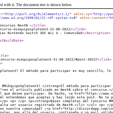
ed with it. The document tree is shown below.
c
="
http://purl.org/dc/elements/1.1/
"
xmlns:sy
="
http://pu
//www.w3.org/1999/02/22-rdf-syntax-ns#
"
xmlns:content
="
h
Concursos NextN
</title
>
ncurso-miequiposplatoon3-31-08-2022/
</link
>
ias Nintendo Switch 3DS Wii U - Comunidad
</description
>
stBuildDate
>
itle
>
concurso-miequiposplatoon3-31-08-2022/#post-39237
</link
>
e
>
platoon3? El método para participar es muy sencillo, lo 
 #MiEquipoSplatoon3? </strong>El método para participar 
e">en el artículo publicado en NextN sobre el concurso.</
l que desee participar. De hecho, <a href="https://www.n
él entendemos que aceptas y has leído este post. No te p
</p> <p> </p> <p><strong>Bases completas del Concurso #M
alta ser usuario registrado de NextN.</li> </ul> <p> </p
on nuestra comunidad? ¡<a href="http://discordapp.com/in
nales, mas allá del usuario, contraseña y un mail válido