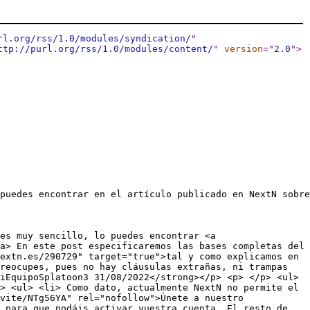
rl.org/rss/1.0/modules/syndication/
"
ttp://purl.org/rss/1.0/modules/content/
"
version
="
2.0
"
>
puedes encontrar en el artículo publicado en NextN sobre
es muy sencillo, lo puedes encontrar <a
a> En este post especificaremos las bases completas del
extn.es/290729" target="true">tal y como explicamos en
reocupes, pues no hay cláusulas extrañas, ni trampas
iEquipoSplatoon3 31/08/2022</strong></p> <p> </p> <ul>
> <ul> <li> Como dato, actualmente NextN no permite el
vite/NTg56YA" rel="nofollow">Únete a nuestro
 para que podáis activar vuestra cuenta. El resto de