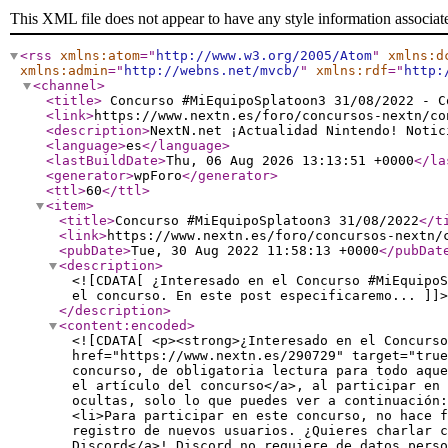
This XML file does not appear to have any style information associat
<rss
xmlns:atom
="
http://www.w3.org/2005/Atom
"
xmlns:d
xmlns:admin
="
http://webns.net/mvcb/
"
xmlns:rdf
="
http:
<channel
>
<title
>
Concurso #MiEquipoSplatoon3 31/08/2022 - 
<link
>
https://www.nextn.es/foro/concursos-nextn/co
<description
>
NextN.net ¡Actualidad Nintendo! Notic
<language
>
es
</language
>
<lastBuildDate
>
Thu, 06 Aug 2026 13:13:51 +0000
</la
<generator
>
wpForo
</generator
>
<ttl
>
60
</ttl
>
<item
>
<title
>
Concurso #MiEquipoSplatoon3 31/08/2022
</t
<link
>
https://www.nextn.es/foro/concursos-nextn/
<pubDate
>
Tue, 30 Aug 2022 11:58:13 +0000
</pubDat
<description
>
<![CDATA[ ¿Interesado en el Concurso #MiEquipoS
el concurso. En este post especificaremo... ]]>
</description
>
<content:encoded
>
<![CDATA[ <p><strong>¿Interesado en el Concurso
href="https://www.nextn.es/290729" target="tru
concurso, de obligatoria lectura para todo aque
el artículo del concurso</a>, al participar en 
ocultas, solo lo que puedes ver a continuación:
<li>Para participar en este concurso, no hace f
registro de nuevos usuarios. ¿Quieres charlar c
Discord</a>! Discord no requiere de datos perso