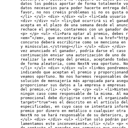
datos los podéis aportar de forma totalmente vo
datos necesarios para poder hacerte entrega de
favor, no nos creéis problemas si no os gusta o
</li> </ul> <div> </div> <ul> <li>Cada usuario 
<div> </div> <ul> <li>¿Qué ocurrirá si el ganad
acepta en el plazo de una semana desde el anunc
rechace el premio, contaremos con un ganador de
<p> </p> <ul> <li>Para optar al premio, debes r
<em>”</em>, que encontrarás en el <a href="http
concurso deberá escribirse como se menciona en 
y minúsculas.</strong></li> </ul> <div> </div>
vez anunciado el ganador, podría darse el caso 
continuación enviar una autorización de uno de
realizar la entrega del premio, aceptando todas
de forma aleatoria, como NextN vea oportuno. No
</li> </ul> <div> </div> <ul> <li>Nos pondremos
indicando que aceptan el premio y proporcionand
veamos oportuno. No nos haremos responsables de
solución de mensajería más apropiada para asegu
proporcionar sus datos a la empresa o empresas
del premio.</li> </ul> <p> </p> <ul> <li>Ninten
ningún caso como responsable de la misma. Al ma
promocional debe dirigirse contra el organizado
target="true">es el descrito en el artículo del
especificadas, en cuyo caso se intentará inform
premio por dinero en metálico o cualquier otra 
NextN no se hará responsable de su deterioro, p
</ul> <div> </div> <ul> <li>Tan solo podrán pa
lamentamos este inconveniente.</li> </ul> <p> <
de contacto el ganador nos comunica que reside 