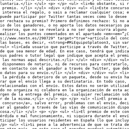
luntaria.</li> </ul> <p> </p> <ul> <li>No obstante, si r
l premio. </li> </ul> <div> </div> <ul> <li>Este concurso
 interesa el regalo, o vais a reclamar cualquier cosa; e
puede participar por Twitter tantas veces como lo desee 
or rechaza su premio? Primero definimos rechazo: Si no a
io de los ganadores, o no aporta los datos necesarios pa
 reserva, que no se revelará a no ser que ocurra alguno 
ealizar los puntos comentados en el apartado <em><em>“¿C
s://www.nextn.es/290729" target="true">artículo del conc
las bases, es decir, <strong>#MiEquipoSplatoon3, sin var
 <ul> <li>Cada usuario que participe a través de Twitter,
de que sea menor de edad. En ese caso, tendrá que indic
 sus padres o tutor legal que indique que acepta el premi
 las normas aquí descritas.</li> </ul> <div> </div> <ul>
 disponemos de notario, ni de recursos para contratarlo,
 en contacto con el ganador a través de Twitter, que deb
o datos para su envío.</li> </ul> <div> </div> <ul> <li>
 la pérdida o deterioro de un paquete, desde su envío ha
rar que el envío llega a su destinatario. En todo caso, 
 relacionadas con el envío. Estos datos no serán utilizad
do no organiza ni colabora en la organización de esta ac
rgen de la entrega del premio, cualquier reclamación sob
r de la misma.</li> </ul> <p> </p> <ul> <li>El premio a 
 concurso</a>, salvo error, problemas con el envío, deci
ar al ganador a través de las vías de comunicación dispo
cosa.</li> </ul> <p> </p> <ul> <li>El premio de este con
érdida o mal funcionamiento, ni siquiera durante el enví
rticipar los usuarios residentes en España (lo que incluy
/p> <ul> <li>Si pese a la advertencia de que se trata de
en otro país, en este caso el ganador quedará automática