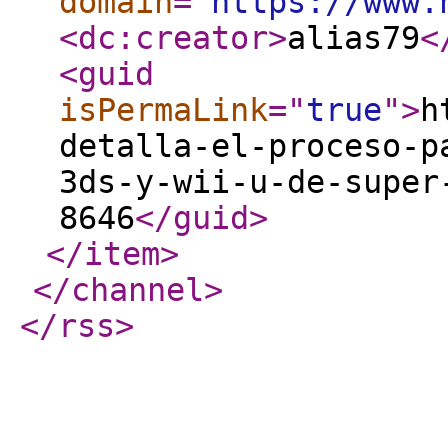
domain
="
https://www.
<dc:creator
>
alias79
<
<guid
isPermaLink
="
true
"
>
h
detalla-el-proceso-p
3ds-y-wii-u-de-super
8646
</guid
>
</item
>
</channel
>
</rss
>