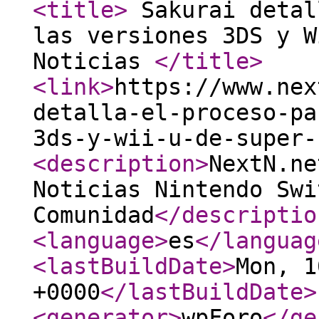
<title
>
Sakurai detal
las versiones 3DS y W
Noticias
</title
>
<link
>
https://www.nex
detalla-el-proceso-pa
3ds-y-wii-u-de-super-
<description
>
NextN.ne
Noticias Nintendo Swi
Comunidad
</descriptio
<language
>
es
</languag
<lastBuildDate
>
Mon, 1
+0000
</lastBuildDate
>
<generator
>
wpForo
</ge