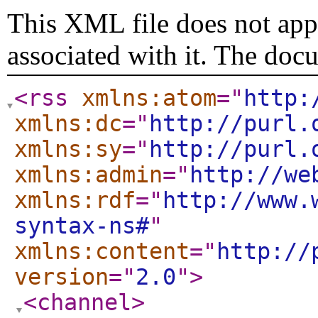
This XML file does not appe
associated with it. The doc
<rss
xmlns:atom
="
http:
xmlns:dc
="
http://purl.
xmlns:sy
="
http://purl.
xmlns:admin
="
http://we
xmlns:rdf
="
http://www.
syntax-ns#
"
xmlns:content
="
http://
version
="
2.0
"
>
<channel
>