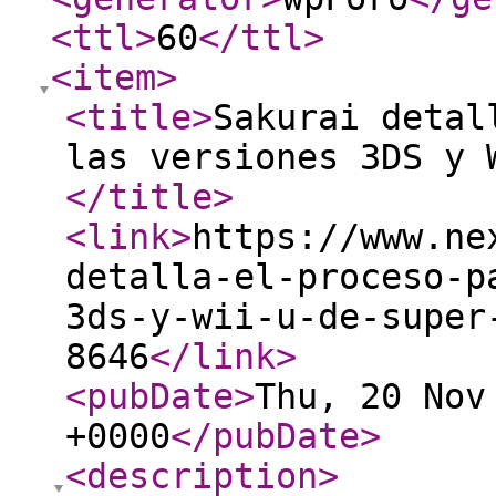
<ttl
>
60
</ttl
>
<item
>
<title
>
Sakurai detal
las versiones 3DS y 
</title
>
<link
>
https://www.ne
detalla-el-proceso-p
3ds-y-wii-u-de-super
8646
</link
>
<pubDate
>
Thu, 20 Nov
+0000
</pubDate
>
<description
>