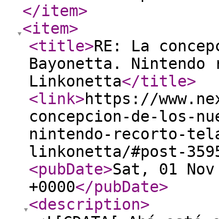
</item
>
<item
>
<title
>
RE: La concep
Bayonetta. Nintendo 
Linkonetta
</title
>
<link
>
https://www.ne
concepcion-de-los-nu
nintendo-recorto-tel
linkonetta/#post-359
<pubDate
>
Sat, 01 Nov
+0000
</pubDate
>
<description
>