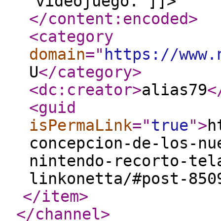
videojuego. ]]>
</content:encoded
>
<category
domain
="
https://www.
U
</category
>
<dc:creator
>
alias79
<
<guid
isPermaLink
="
true
"
>
h
concepcion-de-los-nu
nintendo-recorto-tel
linkonetta/#post-850
</item
>
</channel
>