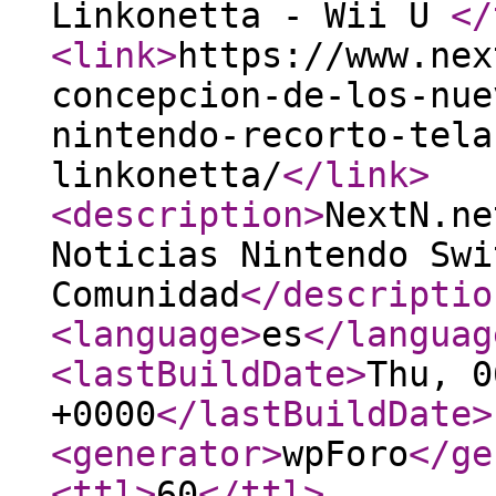
Linkonetta - Wii U
</
<link
>
https://www.nex
concepcion-de-los-nue
nintendo-recorto-tela
linkonetta/
</link
>
<description
>
NextN.ne
Noticias Nintendo Swi
Comunidad
</descriptio
<language
>
es
</languag
<lastBuildDate
>
Thu, 0
+0000
</lastBuildDate
>
<generator
>
wpForo
</ge
<ttl
>
60
</ttl
>