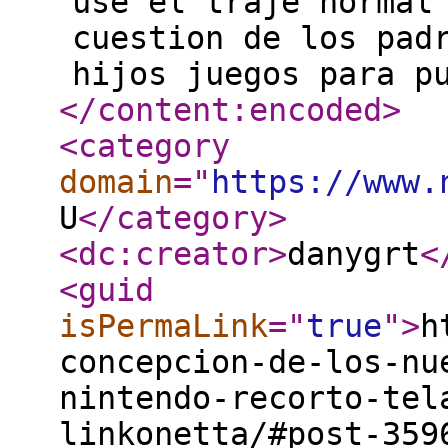
use el traje normal
cuestion de los pad
hijos juegos para p
</content:encoded
>
<category
domain
="
https://www.
U
</category
>
<dc:creator
>
danygrt
<
<guid
isPermaLink
="
true
"
>
h
concepcion-de-los-nu
nintendo-recorto-tel
linkonetta/#post-359