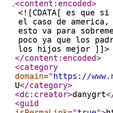
<content:encoded
>
<![CDATA[ es que si
el caso de america,
esto va para sobrem
poco ya que los pad
los hijos mejor ]]>
</content:encoded
>
<category
domain
="
https://www.
U
</category
>
<dc:creator
>
danygrt
<
<guid
isPermaLink
="
true
"
>
h