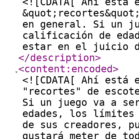
<![CDATA[ Ahí está 
&quot;recortes&quot
en general. Si un j
calificación de eda
estar en el juicio 
</description
>
<content:encoded
>
<![CDATA[ Ahí está 
"recortes" de escot
Si un juego va a se
edades, los límites
de sus creadores, p
gustará meter de to