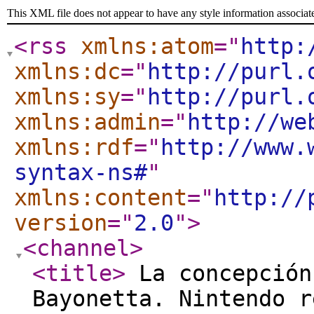
This XML file does not appear to have any style information associat
<rss
xmlns:atom
="
http:
xmlns:dc
="
http://purl.
xmlns:sy
="
http://purl.
xmlns:admin
="
http://we
xmlns:rdf
="
http://www.
syntax-ns#
"
xmlns:content
="
http://
version
="
2.0
"
>
<channel
>
<title
>
La concepción
Bayonetta. Nintendo r