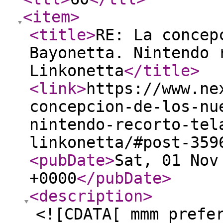
<item
>
<title
>
RE: La concep
Bayonetta. Nintendo 
Linkonetta
</title
>
<link
>
https://www.ne
concepcion-de-los-nu
nintendo-recorto-tel
linkonetta/#post-359
<pubDate
>
Sat, 01 Nov
+0000
</pubDate
>
<description
>
<![CDATA[ mmm prefe