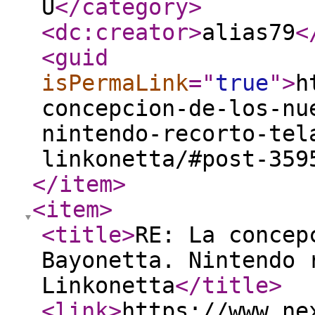
U
</category
>
<dc:creator
>
alias79
<
<guid
isPermaLink
="
true
"
>
h
concepcion-de-los-nu
nintendo-recorto-tel
linkonetta/#post-359
</item
>
<item
>
<title
>
RE: La concep
Bayonetta. Nintendo 
Linkonetta
</title
>
<link
>
https://www.ne