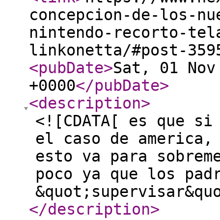
concepcion-de-los-nu
nintendo-recorto-tel
linkonetta/#post-359
<pubDate
>
Sat, 01 Nov
+0000
</pubDate
>
<description
>
<![CDATA[ es que si
el caso de america,
esto va para sobrem
poco ya que los pad
&quot;supervisar&qu
</description
>