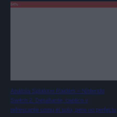
84
%
Análisis Splatoon Raiders – Nintendo
Switch 2. Desafiante, caótico y
refrescante como él solo, pero no perfecto