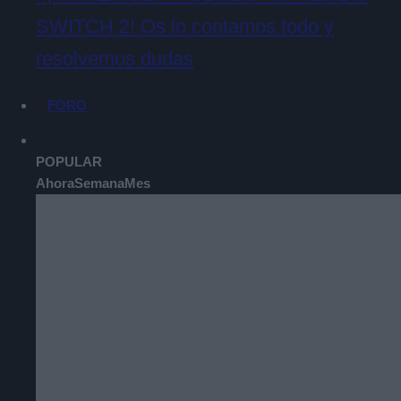
SWITCH 2! Os lo contamos todo y
resolvemos dudas
FORO
POPULAR
Ahora
Semana
Mes