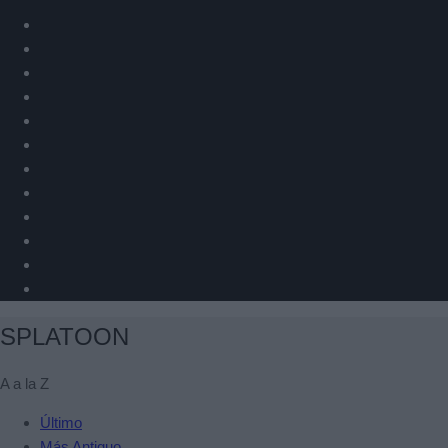
SPLATOON
A a la Z
Último
Más Antiguo