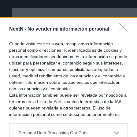
NextN -
No vender mi información personal
Cuando visita este sitio web, recopilamos información
personal como direcciones IP, identificadores de cookies y
otros identificadores seudónimos. Esta información se puede
utilizar para personalizar el contenido según sus intereses,
ejecutar y optimizar campañas publicitarias adaptadas a
usted, medir el rendimiento de los anuncios y el contenido y
obtener información sobre las audiencias que interactúan
con los anuncios y el contenido.
Esta información también puede ser revelada por nosotros a
terceros en la Lista de Participantes Intermedios de la IAB,
Cómo acceder a la beta cerrada de The
quienes pueden revelarla a otros terceros. El uso de
información personal como se describe anteriormente es
Duskbloods [Tutorial]
una parte integral de cómo operamos nuestro sitio web,
obtenemos ingresos para apoyar a nuestro personal y
Personal Data Processing Opt Outs
generamos contenido relevante para nuestra audiencia.