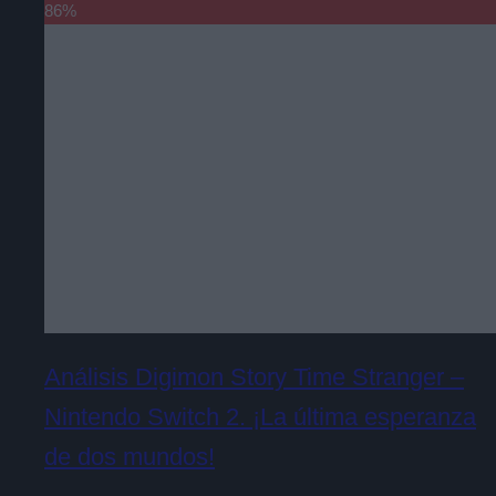
86
%
Análisis Digimon Story Time Stranger –
Nintendo Switch 2. ¡La última esperanza
de dos mundos!