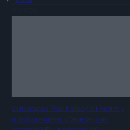
VÍDEOS
VÍDEOS
Curiosidades Final Fantasy VII Rebirth y
unboxing express. ¿Deberías o no
comprarlo? En un principio: NO