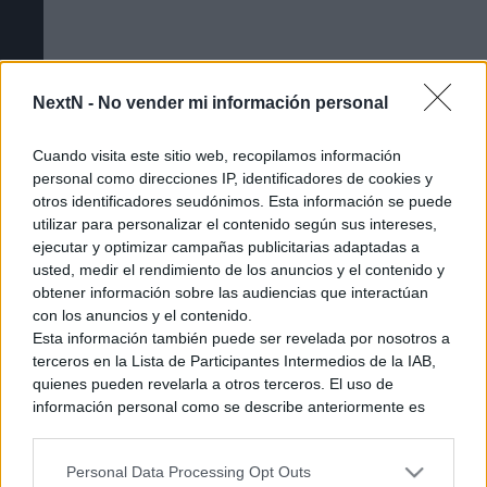
NextN -
No vender mi información personal
Cuando visita este sitio web, recopilamos información
personal como direcciones IP, identificadores de cookies y
otros identificadores seudónimos. Esta información se puede
utilizar para personalizar el contenido según sus intereses,
ejecutar y optimizar campañas publicitarias adaptadas a
usted, medir el rendimiento de los anuncios y el contenido y
obtener información sobre las audiencias que interactúan
Cómo acceder a la beta cerrada de The
con los anuncios y el contenido.
Esta información también puede ser revelada por nosotros a
Duskbloods [Tutorial]
terceros en la Lista de Participantes Intermedios de la IAB,
quienes pueden revelarla a otros terceros. El uso de
información personal como se describe anteriormente es
una parte integral de cómo operamos nuestro sitio web,
obtenemos ingresos para apoyar a nuestro personal y
Personal Data Processing Opt Outs
generamos contenido relevante para nuestra audiencia.