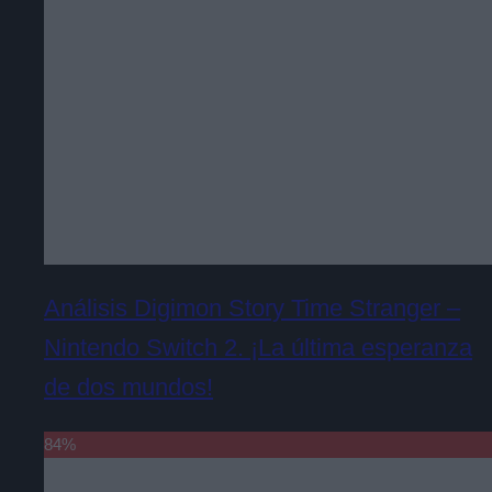
Análisis Digimon Story Time Stranger –
Nintendo Switch 2. ¡La última esperanza
de dos mundos!
84
%