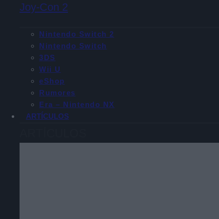
Joy-Con 2
Nintendo Switch 2
Nintendo Switch
3DS
Wii U
eShop
Rumores
Era – Nintendo NX
ARTÍCULOS
ARTÍCULOS