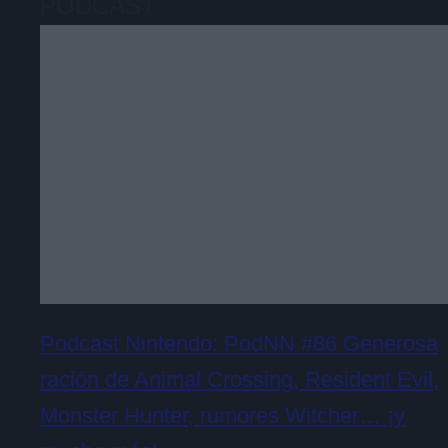
PODCAST
Podcast Nintendo: PodNN #86 Generosa
ración de Animal Crossing, Resident Evil,
Monster Hunter, rumores Witcher… ¡y