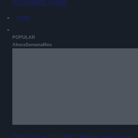
resolvemos dudas
FORO
POPULAR
Ahora
Semana
Mes
Trails in the Sky 2nd Chapter anuncia un