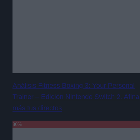
Análisis Fitness Boxing 3: Your Personal
Trainer – Edición Nintendo Switch 2. Afina
más tus directos
86
%