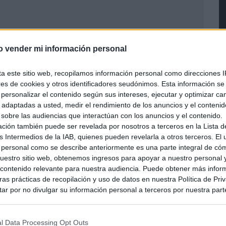
o vender mi información personal
ta este sitio web, recopilamos información personal como direcciones I
ores de cookies y otros identificadores seudónimos. Esta información s
a personalizar el contenido según sus intereses, ejecutar y optimizar 
s adaptadas a usted, medir el rendimiento de los anuncios y el conteni
 sobre las audiencias que interactúan con los anuncios y el contenido.
ación también puede ser revelada por nosotros a terceros en la Lista d
s Intermedios de la IAB, quienes pueden revelarla a otros terceros. El
 personal como se describe anteriormente es una parte integral de có
estro sitio web, obtenemos ingresos para apoyar a nuestro personal 
ontenido relevante para nuestra audiencia. Puede obtener más infor
as prácticas de recopilación y uso de datos en nuestra Política de Pri
Emblem Fortune’s Weave
ar por no divulgar su información personal a terceros por nuestra parte,
pción de exclusión y confirme su selección. Tenga en cuenta que desp
iones de ratón de los Joy-
su solicitud de exclusión, es posible que continúe viendo anuncios ba
Con 2
asados en la información personal utilizada por nosotros o en informac
l Data Processing Opt Outs