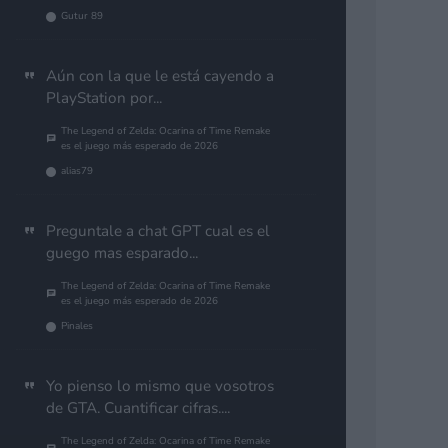
Gutur 89
Aún con la que le está cayendo a
PlayStation por...
The Legend of Zelda: Ocarina of Time Remake
es el juego más esperado de 2026
alias79
Preguntale a chat GPT cual es el
guego mas esparado...
The Legend of Zelda: Ocarina of Time Remake
es el juego más esperado de 2026
Pinales
Yo pienso lo mismo que vosotros
de GTA. Cuantificar cifras....
The Legend of Zelda: Ocarina of Time Remake