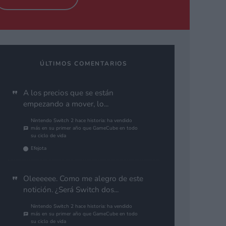
ÚLTIMOS COMENTARIOS
A los precios que se están
empezando a mover, lo...
Nintendo Switch 2 hace historia: ha vendido
más en su primer año que GameCube en todo
su ciclo de vida
Efejota
Oleeeeee. Como me alegro de este
notición. ¿Será Switch dos...
Nintendo Switch 2 hace historia: ha vendido
más en su primer año que GameCube en todo
su ciclo de vida