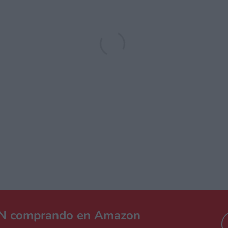
FANTASY XIV FREE 
O SWITCH 2? CON
LIMITACIONES
tN comprando en Amazon