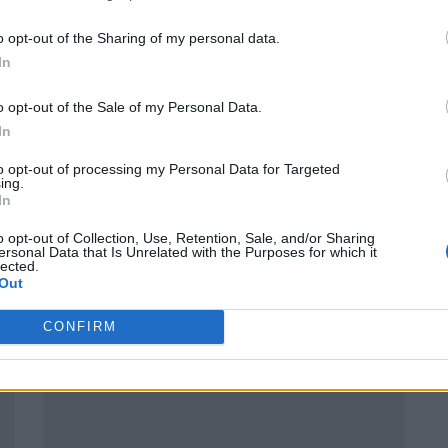
 terceros antes de su exclusión.
por no participar en la divulgación adicional de su información person
o opt-out of the Sharing of my personal data.
7 agosto, 2026 15:28
en la Lista de participantes intermedios de la IAB.
In
eave confirma que se podrá alternar libremente entre
nales y controles por ratón.
o opt-out of the Sale of my Personal Data.
In
to opt-out of processing my Personal Data for Targeted
ing.
In
o opt-out of Collection, Use, Retention, Sale, and/or Sharing
ersonal Data that Is Unrelated with the Purposes for which it
lected.
Out
CONFIRM