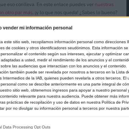
 que eso conlleva. En este enlace puedes ver
nuestras
ron otro par más
, ¡y lo que nos queda! ¿Sabes lo bueno?
 tu progreso a la versión final del juego.
o vender mi información personal
ta este sitio web, recopilamos información personal como direcciones I
ores de cookies y otros identificadores seudónimos. Esta información s
asy VII Rebirth!
a personalizar el contenido según sus intereses, ejecutar y optimizar 
s adaptadas a usted, medir el rendimiento de los anuncios y el conteni
 sobre las audiencias que interactúan con los anuncios y el contenido.
curiosidades,
a fin de no hacer spoilers, para ver si
ación también puede ser revelada por nosotros a terceros en la Lista d
h en su versión Nintendo Switch 2. ¡Vamos a ello!
s Intermedios de la IAB, quienes pueden revelarla a otros terceros. El
 personal como se describe anteriormente es una parte integral de có
delos súper poligonales del juego original de
estro sitio web, obtenemos ingresos para apoyar a nuestro personal 
ontenido relevante para nuestra audiencia. Puede obtener más infor
as prácticas de recopilación y uso de datos en nuestra Política de Pri
 INTERmission de Final Fantasy VII Remake nos
ar por no divulgar su información personal a terceros por nuestra parte,
je opcional, y cuya trama tiene bastante peso.
pción de exclusión y confirme su selección. Tenga en cuenta que desp
su solicitud de exclusión, es posible que continúe viendo anuncios ba
la historia de cada uno de los lugares del planeta.
asados en la información personal utilizada por nosotros o en informac
l Data Processing Opt Outs