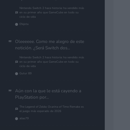
Nintendo Switch 2 hace historia: ha vendido más
en su primer año que GameCube en todo su
ciclo de vida
Efejota
Oleeeeee. Como me alegro de este
notición. ¿Será Switch dos...
Nintendo Switch 2 hace historia: ha vendido más
en su primer año que GameCube en todo su
ciclo de vida
Gutur 89
Aún con la que le está cayendo a
PlayStation por...
The Legend of Zelda: Ocarina of Time Remake es
el juego más esperado de 2026
alias79