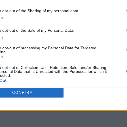
ulo y te permite perderte por su mundo.
 terceros antes de su exclusión.
a en el combate en el juego original, ahora es una
por no participar en la divulgación adicional de su información person
o opt-out of the Sharing of my personal data.
en la Lista de participantes intermedios de la IAB.
In
 regresa manteniendo su esencia original, ¡pero más
o opt-out of the Sale of my Personal Data.
In
to opt-out of processing my Personal Data for Targeted
ing.
In
 vídeo podrás ver un unboxing express
en el que
o opt-out of Collection, Use, Retention, Sale, and/or Sharing
ersonal Data that Is Unrelated with the Purposes for which it
lected.
Out
_dTQJUehJpmXg2oL
CONFIRM