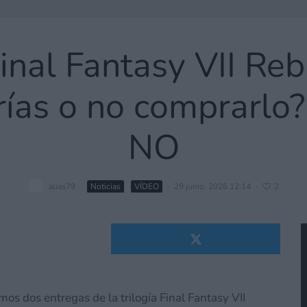
inal Fantasy VII Reb
ías o no comprarlo? 
NO
alias79
·
Noticias
VÍDEO
·
29 junio, 2026 12:14
·
2
os dos entregas de la trilogía Final Fantasy VII