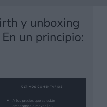
irth y unboxing
En un principio:
ÚLTIMOS COMENTARIOS
A los precios que se están
empezando a mover, lo...