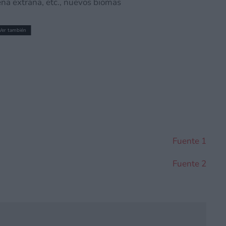
ena extraña, etc., nuevos biomas
Ver también
evar GTA V y Red Dead Redemption 2 a
uncio velado?
Fuente 1
Fuente 2