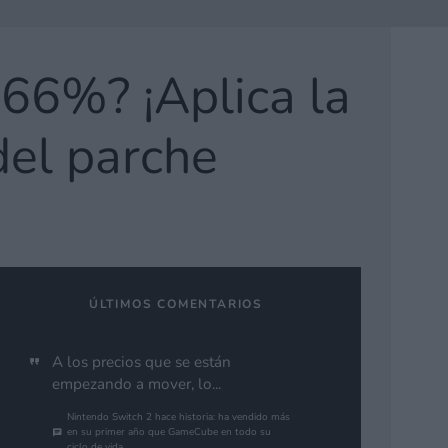
 66%? ¡Aplica la
del parche
ÚLTIMOS COMENTARIOS
A los precios que se están
empezando a mover, lo...
Nintendo Switch 2 hace historia: ha vendido más
en su primer año que GameCube en todo su
ciclo de vida