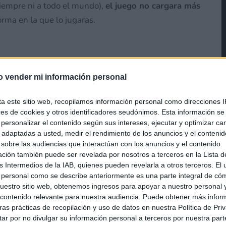
siempre ni a todo el mundo),
el juego no cargara más
rma en la que lo jugaras.
 versión 1.19.71 de Minecraft
o vender mi información personal
ta este sitio web, recopilamos información personal como direcciones I
ores de cookies y otros identificadores seudónimos. Esta información s
 parche 1.19.71 para Minecraft Bedrock
, una
a personalizar el contenido según sus intereses, ejecutar y optimizar 
s adaptadas a usted, medir el rendimiento de los anuncios y el conteni
idad de molestos errores, algunos concretos para
 sobre las audiencias que interactúan con los anuncios y el contenido.
go usuario de PC te comentó que no era capaz de ver
ación también puede ser revelada por nosotros a terceros en la Lista d
sa de tener el ray traicing activado! Por suerte este
s Intermedios de la IAB, quienes pueden revelarla a otros terceros. El
 personal como se describe anteriormente es una parte integral de có
lista que verás a continuación
estro sitio web, obtenemos ingresos para apoyar a nuestro personal 
ontenido relevante para nuestra audiencia. Puede obtener más infor
as prácticas de recopilación y uso de datos en nuestra Política de Pri
ar por no divulgar su información personal a terceros por nuestra parte,
 juego se bloqueara al 66% de carga mientras carga