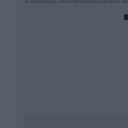
la arqueología, como patrones para jarrones, ar
Virtuos dispuesto a ll
Nintendo Switch 2. ¿An
20 mayo, 2026 15:13