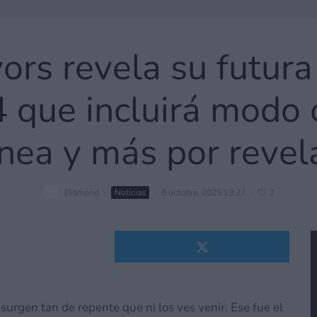
rs revela su futura
4 que incluirá modo
ínea y más por revel
Diamond
·
Noticias
·
8 octubre, 2025 13:27
·
2
urgen tan de repente que ni los ves venir. Ese fue el