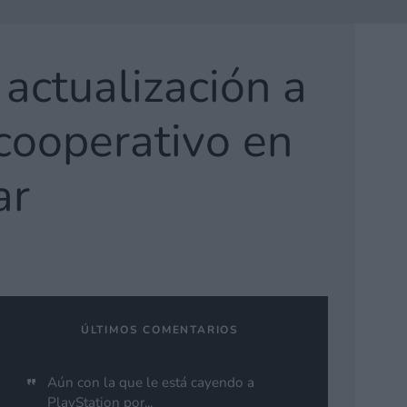
 actualización a
 cooperativo en
ar
ÚLTIMOS COMENTARIOS
Aún con la que le está cayendo a
PlayStation por...