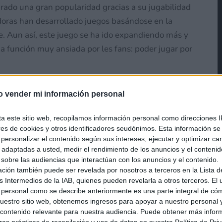
brado una gran popularidad gracias a su jugabilidad
adoras han desarrollado juegos basándose en la
le. Aun así, este juego se ha ido expandiendo más y
a función muy ansiada por les fans: poder jugar por
o vender mi información personal
ta este sitio web, recopilamos información personal como direcciones I
ores de cookies y otros identificadores seudónimos. Esta información s
a personalizar el contenido según sus intereses, ejecutar y optimizar 
la
versión 1.14 de Vampire Survivors
, aún sin fecha
s adaptadas a usted, medir el rendimiento de los anuncios y el conteni
 novedades muy interesantes, siendo la primera de
 sobre las audiencias que interactúan con los anuncios y el contenido.
ación también puede ser revelada por nosotros a terceros en la Lista d
. En cuanto al resto de novedades, la compañía ha
s Intermedios de la IAB, quienes pueden revelarla a otros terceros. El
e esta actualización cada semana, por lo que
 personal como se describe anteriormente es una parte integral de có
l estudio ya afirma que «
quizás respondamos
estro sitio web, obtenemos ingresos para apoyar a nuestro personal 
ontenido relevante para nuestra audiencia. Puede obtener más infor
an hecho miles de veces
«.