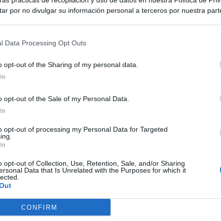
as prácticas de recopilación y uso de datos en nuestra Política de Pri
ar por no divulgar su información personal a terceros por nuestra parte,
pción de exclusión y confirme su selección. Tenga en cuenta que desp
su solicitud de exclusión, es posible que continúe viendo anuncios ba
asados en la información personal utilizada por nosotros o en informac
l Data Processing Opt Outs
 terceros antes de su exclusión.
por no participar en la divulgación adicional de su información person
o opt-out of the Sharing of my personal data.
en la Lista de participantes intermedios de la IAB.
In
o opt-out of the Sale of my Personal Data.
In
to opt-out of processing my Personal Data for Targeted
ing.
In
o opt-out of Collection, Use, Retention, Sale, and/or Sharing
ersonal Data that Is Unrelated with the Purposes for which it
lected.
Out
CONFIRM