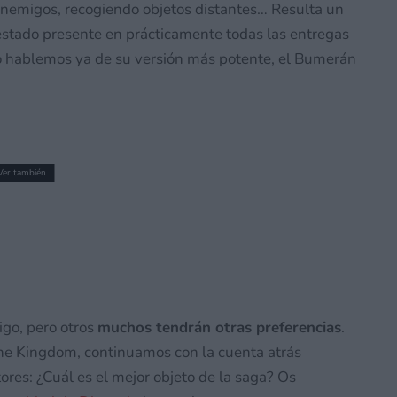
enemigos, recogiendo objetos distantes… Resulta un
 estado presente en prácticamente todas las entregas
no hablemos ya de su versión más potente, el Bumerán
Ver también
Nintendo Switch 2 en menos de un mes
ción física se lanzará a finales de año
mes
go, pero otros
muchos tendrán otras preferencias
.
 the Kingdom, continuamos con la cuenta atrás
res: ¿Cuál es el mejor objeto de la saga? Os