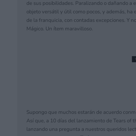
de sus posibilidades. Paralizando o dañando a 
objeto versátil y útil como pocos, y además, ha
de la franquicia, con contadas excepciones. Y 
Mágico. Un ítem maravilloso.
UNBEATABLE llegará a 
con un nuevo DLC. La edi
gracias a Meridiem Ga
26 junio, 2026 17:08
Supongo que muchos estarán de acuerdo conmi
Así que, a 10 días del lanzamiento de Tears of
lanzando una pregunta a nuestros queridos lecto