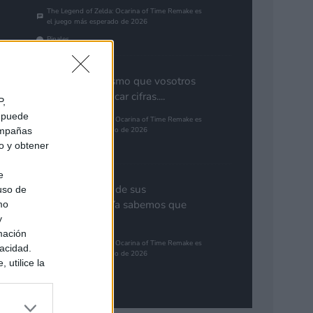
The Legend of Zelda: Ocarina of Time Remake es
el juego más esperado de 2026
Pinales
Yo pienso lo mismo que vosotros
de GTA. Cuantificar cifras....
P,
e puede
The Legend of Zelda: Ocarina of Time Remake es
campañas
el juego más esperado de 2026
do y obtener
Gutur 89
e
Nota aclaratoria de sus
 uso de
responsables: "Ya sabemos que
mo
y
GTA 6...
mación
The Legend of Zelda: Ocarina of Time Remake es
vacidad.
el juego más esperado de 2026
 utilice la
Synbioso
ués de que
sados en
ión personal