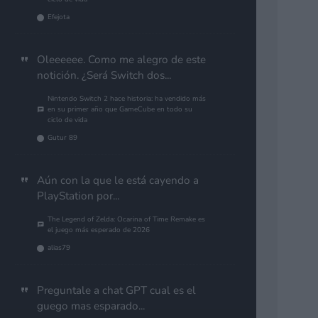
Efejota
Oleeeeee. Como me alegro de este
notición. ¿Será Switch dos...
Nintendo Switch 2 hace historia: ha vendido más
en su primer año que GameCube en todo su
ciclo de vida
Gutur 89
Aún con la que le está cayendo a
PlayStation por...
The Legend of Zelda: Ocarina of Time Remake es
el juego más esperado de 2026
alias79
Preguntale a chat GPT cual es el
guego mas esparado...