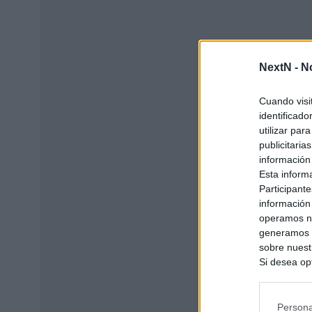
NextN -
N
Cuando visi
identificad
utilizar par
publicitaria
información
Esta inform
Participante
información
operamos nu
generamos c
sobre nuestr
Si desea opt
siguiente o
se procese 
intereses b
Persona