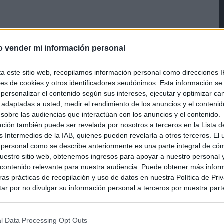
o vender mi información personal
ta este sitio web, recopilamos información personal como direcciones I
ores de cookies y otros identificadores seudónimos. Esta información s
a personalizar el contenido según sus intereses, ejecutar y optimizar 
s adaptadas a usted, medir el rendimiento de los anuncios y el conteni
 sobre las audiencias que interactúan con los anuncios y el contenido.
ación también puede ser revelada por nosotros a terceros en la Lista d
s Intermedios de la IAB, quienes pueden revelarla a otros terceros. El
 personal como se describe anteriormente es una parte integral de có
estro sitio web, obtenemos ingresos para apoyar a nuestro personal 
ontenido relevante para nuestra audiencia. Puede obtener más infor
as prácticas de recopilación y uso de datos en nuestra Política de Pri
ar por no divulgar su información personal a terceros por nuestra parte,
pción de exclusión y confirme su selección. Tenga en cuenta que desp
su solicitud de exclusión, es posible que continúe viendo anuncios ba
asados en la información personal utilizada por nosotros o en informac
l Data Processing Opt Outs