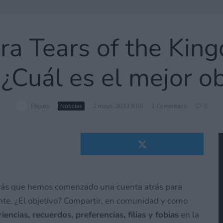
ra Tears of the Ki
 ¿Cuál es el mejor o
Efejota
·
Noticias
·
2 mayo, 2023 9:00
·
1 Comentario
·
0
abrás que hemos comenzado una cuenta atrás para
ente. ¿El objetivo? Compartir, en comunidad y como
iencias, recuerdos, preferencias, filias y fobias
en la