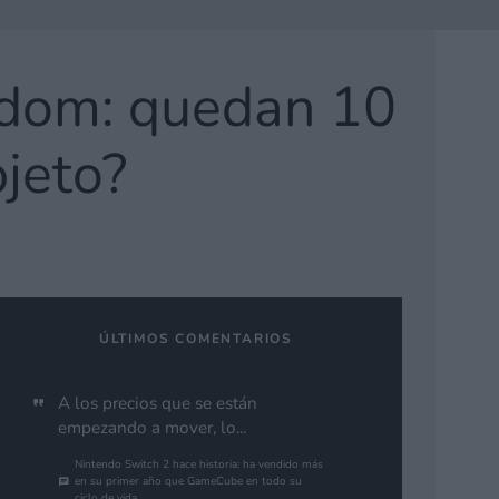
ngdom: quedan 10
bjeto?
ÚLTIMOS COMENTARIOS
A los precios que se están
empezando a mover, lo...
Nintendo Switch 2 hace historia: ha vendido más
en su primer año que GameCube en todo su
ciclo de vida