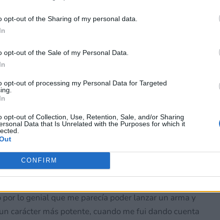
 terceros antes de su exclusión.
por no participar en la divulgación adicional de su información person
o opt-out of the Sharing of my personal data.
en la Lista de participantes intermedios de la IAB.
In
o opt-out of the Sale of my Personal Data.
In
to opt-out of processing my Personal Data for Targeted
ing.
In
o opt-out of Collection, Use, Retention, Sale, and/or Sharing
ersonal Data that Is Unrelated with the Purposes for which it
lected.
Out
CONFIRM
or lo genial que me parecía poder lanzar un arma y
o un carácter más potente, cuando me fui dando cuenta