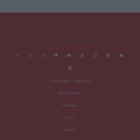
Comentario
*
COPYRIGHT © 2011-2026 NEXTN
Nombre
*
Aviso Legal – Copyright
BLUE-NextN
Correo electrónico
*
Contacta
Foro
Guarda mi nombre, correo electrónico y web en este navegador para la
Home
próxima vez que comente.