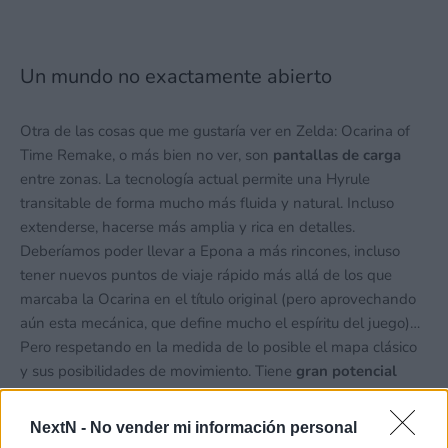
Un mundo no exactamente abierto
Otra de las cosas que me gustaría ver en Zelda: Ocarina of
Time Remake, o más bien no ver, son
pantallas de carga
entre zonas. La tecnología actual permite una Hyrule
transitable de forma mucho más fluida y natural. Incluso
extenderse, hacerse más amplia y rica en detalles.
Deberíamos poder llevar a Epona a más rincones, incluso
tener nuevos puntos de viaje rápido más allá de los que
marcaba la Ocarina en el título original (pero aprovechando
aún esta mecánica, que define mucho el espíritu del juego)…
Pero respetando en la medida de lo posible el mapa clásico
y sus posibilidades de movimiento. Tiene
gran potencial
para llenarse de secretos, ampliarse, vivirse de una forma
diferente… Y no es necesario dar la espalda a la estructura de
NextN -
No vender mi información personal
progreso tradicional para explorar estas formas de diseño.