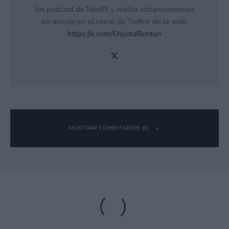
los podcast de NextN y realiza retransmisiones
en directo en el canal de Twitch de la web.
https://x.com/EfejotaRenton
MOSTRAR COMENTARIOS (0)
Deja una respuesta
Tu dirección de correo electrónico no será publicada.
Los campos
obligatorios están marcados con
*