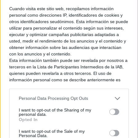
Cuando visita este sitio web, recopilamos información
personal como direcciones IP, identificadores de cookies y
otros identificadores seudónimos. Esta información se puede
Profundizar mucho más en las subtramas
utilizar para personalizar el contenido según sus intereses,
ejecutar y optimizar campañas publicitarias adaptadas a
usted, medir el rendimiento de los anuncios y el contenido y
Zelda: Ocarina of Time estaba plagado de
personajes
obtener información sobre las audiencias que interactúan
secundarios
de historias interesantes, y la propia trama
con los anuncios y el contenido.
principal dejaba cosas interesantísimas sin explorar a fondo
Esta información también puede ser revelada por nosotros a
(véase el Pozo de Kakariko, uno de los lugares con más jugo
terceros en la Lista de Participantes Intermedios de la IAB,
de toda la saga). Si hay una oportunidad de explotar todo
quienes pueden revelarla a otros terceros. El uso de
información personal como se describe anteriormente es
eso mucho más a fondo, ésa es sin duda la del lanzamiento
una parte integral de cómo operamos nuestro sitio web,
de un
remake
. Ahondar más en los sucesos del rancho Lon
obtenemos ingresos para apoyar a nuestro personal y
Lon, en los personajes de Kakariko, en las Gerudo, en los
Personal Data Processing Opt Outs
generamos contenido relevante para nuestra audiencia.
Kokiri y en cómo llegó Link a su bosque…
El potencial es
Puede obtener más información sobre nuestras prácticas de
infinito
. Y estaría genial que Nintendo aproveche la ocasión
I want to opt-out of the Sharing of my
recopilación y uso de datos en nuestra Política de
personal data.
para exprimirlo. Incluso podría esperarse que retoquen
Privacidad.
Opted In
detalles de la historia principal… Esa
Trifuerza brillando
en
Si desea optar por no divulgar su información personal a
I want to opt-out of the Sale of my
terceros por nuestra parte, utilice la siguiente opción de
la mano de Link, mientras duerme en el Bosque Kokiri, invita
Personal Data.
exclusión y confirme su selección. Tenga en cuenta que