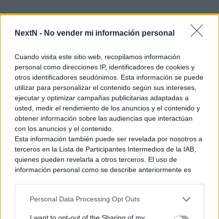
NextN -
No vender mi información personal
Cuando visita este sitio web, recopilamos información
Cuando se presentó el último pase de temporada de Strive,
personal como direcciones IP, identificadores de cookies y
sorprendió ver u a Unika, un personaje nuevo
otros identificadores seudónimos. Esta información se puede
completamente original, entre el retorno de Dizzy, Venom y
utilizar para personalizar el contenido según sus intereses,
Lucy de Cyberpunk Edgerunners. Gracias a este tráiler ya
ejecutar y optimizar campañas publicitarias adaptadas a
podemos confirmar que esta nueva chica tendrá un papel
usted, medir el rendimiento de los anuncios y el contenido y
principal en este anime, que servirá para introducirla a la
obtener información sobre las audiencias que interactúan
con los anuncios y el contenido.
saga. Os dejamos la sinopsis oficial de Guilty Gear Strive:
Esta información también puede ser revelada por nosotros a
Dual Rulers que se estrenará el 5 de abril en Crunchyroll:
terceros en la Lista de Participantes Intermedios de la IAB,
quienes pueden revelarla a otros terceros. El uso de
información personal como se describe anteriormente es
una parte integral de cómo operamos nuestro sitio web,
Ver también
obtenemos ingresos para apoyar a nuestro personal y
Personal Data Processing Opt Outs
generamos contenido relevante para nuestra audiencia.
Warhammer Age of Sigmar: Deathmaster
Puede obtener más información sobre nuestras prácticas de
llegará a Switch 2
I want to opt-out of the Sharing of my