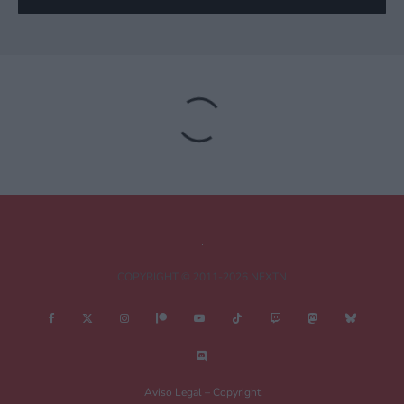
Deja una respuesta
Tu dirección de correo electrónico no será publicada.
Los campos
obligatorios están marcados con
*
Comentario
*
COPYRIGHT © 2011-2026 NEXTN
Nombre
*
Aviso Legal – Copyright