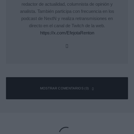
redactor de actualidad, columnista de opinión y
analista. También participa con frecuencia en los
podcast de NextN y realiza retransmisiones en
directo en el canal de Twitch de la web.
https://x.com/EfejotaRenton
MOSTRAR COMENTARIOS (0)
Deja una respuesta
Tu dirección de correo electrónico no será publicada.
Los campos