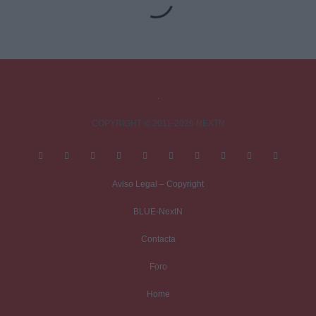
obligatorios están marcados con
*
Comentario
*
COPYRIGHT © 2011-2026 NEXTN
Aviso Legal – Copyright
Nombre
*
BLUE-NextN
Contacta
Correo electrónico
*
Foro
Home