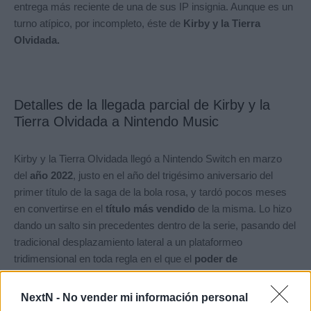
entrega más reciente de una de sus IP insignia. Aunque es un
turno atípico, por incompleto, éste de
Kirby y la Tierra
Olvidada.
Detalles de la llegada parcial de Kirby y la
Tierra Olvidada a Nintendo Music
Kirby y la Tierra Olvidada llegó a Nintendo Switch en marzo
del
año 2022
, justo en el año del trigésimo aniversario del
primer título de la saga de la bola rosa, y tardó pocos meses
en convertirse en el
título más vendido
de la misma. Lo hizo
dando un salto sin precedentes dentro de la serie, pasando del
tradicional desplazamiento lateral a un plataformeo
tridimensional en toda regla en el que el
poder de
Transmorfosis
de Kirby nos llevaba a poseer objetos tan
dispares como un coche o una bombilla, multiplicando las
NextN -
No vender mi información personal
posibilidades. Es, sin duda, uno de los
imprescindibles de la