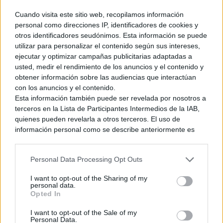
híbrida
.
Cuando visita este sitio web, recopilamos información
personal como direcciones IP, identificadores de cookies y
otros identificadores seudónimos. Esta información se puede
utilizar para personalizar el contenido según sus intereses,
Al contrario de lo que suele ser habitual, Kirby y la Tierra
ejecutar y optimizar campañas publicitarias adaptadas a
Olvidada desembarca en Nintendo Music de forma parcial.
usted, medir el rendimiento de los anuncios y el contenido y
Por ahora, sólo
23 melodías, para 1 hora y 25 minutos
de
obtener información sobre las audiencias que interactúan
duración. El resto de la banda sonora, que asciende a más de
con los anuncios y el contenido.
100 temas, llegará al
creciente catálogo
de la app musical de
Esta información también puede ser revelada por nosotros a
terceros en la Lista de Participantes Intermedios de la IAB,
la gran N
a lo largo de este año
, por motivos que la
quienes pueden revelarla a otros terceros. El uso de
compañía no ha especificado. Recuerda que, para poder
información personal como se describe anteriormente es
acceder a esta aplicación, es necesaria una
suscripción
una parte integral de cómo operamos nuestro sitio web,
activa
a Nintendo Switch Online, así que si quieres acceder a
obtenemos ingresos para apoyar a nuestro personal y
estas melodías, ¡ya sabes qué hacer!
Personal Data Processing Opt Outs
generamos contenido relevante para nuestra audiencia.
Puede obtener más información sobre nuestras prácticas de
I want to opt-out of the Sharing of my
recopilación y uso de datos en nuestra Política de
Ver también
personal data.
Privacidad.
Opted In
Dragon’s Dogma 2: Dark Arisen llega a
Si desea optar por no divulgar su información personal a
Nintendo Switch 2 el mismo día que la
I want to opt-out of the Sale of my
terceros por nuestra parte, utilice la siguiente opción de
expansión al resto de plataformas
Personal Data.