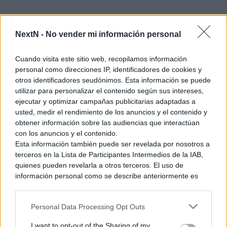
REANIMAL no es un portento gráfico, como no lo fue la
NextN -
No vender mi información personal
serie Little Nightmares
. Pero es que no hace falta el motor
más sofisticado ni las técnicas más avanzadas para lograr
crear un universo convincente. Es jugar con las posibilidades,
Cuando visita este sitio web, recopilamos información
personal como direcciones IP, identificadores de cookies y
con los recursos, para moldear el mundo con la tétrica
otros identificadores seudónimos. Esta información se puede
imagen que sus creadores tienen en sus mentes. El resultado
utilizar para personalizar el contenido según sus intereses,
es
un apartado técnico consistente que logra reflejar las
ejecutar y optimizar campañas publicitarias adaptadas a
siniestras ideas de Tarsier Studios con todo lujo de
usted, medir el rendimiento de los anuncios y el contenido y
retorcido detalle
. No es un viaje para todos los estómagos,
obtener información sobre las audiencias que interactúan
ni apto para personas sensibles.
con los anuncios y el contenido.
Esta información también puede ser revelada por nosotros a
terceros en la Lista de Participantes Intermedios de la IAB,
quienes pueden revelarla a otros terceros. El uso de
información personal como se describe anteriormente es
una parte integral de cómo operamos nuestro sitio web,
obtenemos ingresos para apoyar a nuestro personal y
Personal Data Processing Opt Outs
generamos contenido relevante para nuestra audiencia.
Puede obtener más información sobre nuestras prácticas de
I want to opt-out of the Sharing of my