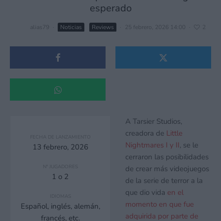
esperado
alias79
·
Noticias
Reviews
·
25 febrero, 2026 14:00
·
2
A Tarsier Studios,
creadora de
Little
FECHA DE LANZAMIENTO
Nightmares I y II
, se le
13 febrero, 2026
cerraron las posibilidades
Nº JUGADORES
de crear más videojuegos
1 o 2
de la serie de terror a la
que dio vida
en el
IDIOMAS
momento en que fue
Español, inglés, alemán,
adquirida por parte de
francés, etc.