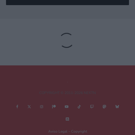
Deja una respuesta
Tu dirección de correo electrónico no será publicada.
Los campos
obligatorios están marcados con
*
Comentario
*
COPYRIGHT © 2011-2026 NEXTN
¿Es esto una review?
Aviso Legal – Copyright