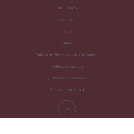
No
Si
BLUE-NextN
Nombre
*
Contacta
Foro
Home
Correo electrónico
*
Política de Privacidad y uso de Cookies
Política de Registro
Guarda mi nombre, correo electrónico y web en este navegador para la
próxima vez que comente.
Quiénes somos en NextN
Redactores de NextN
Recibir un correo electrónico con los siguientes comentarios a esta entrada.
Recibir un correo electrónico con cada nueva entrada.