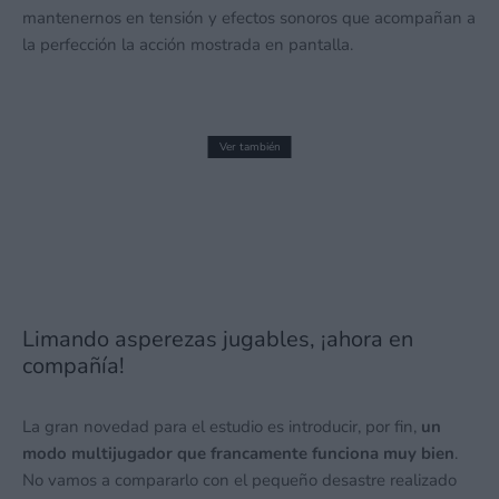
mantenernos en tensión y efectos sonoros que acompañan a
la perfección la acción mostrada en pantalla.
Ver también
Anunciado Spyro: A Realm Beyond para
Nintendo Switch 2
7 junio, 2026 21:53
Limando asperezas jugables, ¡ahora en
compañía!
La gran novedad para el estudio es introducir, por fin,
un
modo multijugador que francamente funciona muy bien
.
No vamos a compararlo con el pequeño desastre realizado