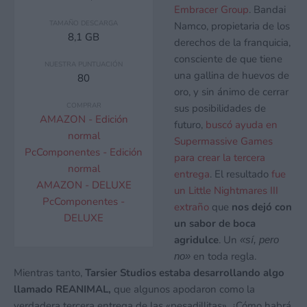
Embracer Group
. Bandai
TAMAÑO DESCARGA
Namco, propietaria de los
8,1 GB
derechos de la franquicia,
consciente de que tiene
NUESTRA PUNTUACIÓN
una gallina de huevos de
80
oro, y sin ánimo de cerrar
COMPRAR
sus posibilidades de
AMAZON - Edición
futuro,
buscó ayuda en
normal
Supermassive Games
PcComponentes - Edición
para crear la tercera
normal
entrega
. El resultado
fue
AMAZON - DELUXE
un Little Nightmares III
PcComponentes -
extraño
que
nos dejó con
DELUXE
un sabor de boca
agridulce
. Un
«sí, pero
en toda regla.
no»
Mientras tanto,
Tarsier Studios estaba desarrollando algo
llamado REANIMAL,
que algunos apodaron como la
verdadera tercera entrega de las «pesadillitas». ¿Cómo habrá