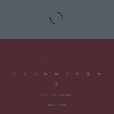
Deja una respuesta
Tu dirección de correo electrónico no será publicada.
Los campos
obligatorios están marcados con
*
Comentario
*
COPYRIGHT © 2011-2026 NEXTN
Nombre
*
Aviso Legal – Copyright
BLUE-NextN
Correo electrónico
*