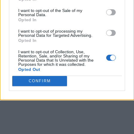
Si desea optar por no divulgar su información personal a
I want to opt-out of the Sale of my
terceros por nuestra parte, utilice la siguiente opción de
Personal Data.
exclusión y confirme su selección. Tenga en cuenta que
Opted In
después de que se procese su solicitud de exclusión, es
posible que continúe viendo anuncios basados en intereses
I want to opt-out of processing my
Personal Data for Targeted Advertising.
basados en la información personal utilizada por nosotros o
Opted In
en información personal divulgada a terceros antes de su
exclusión.
I want to opt-out of Collection, Use,
Puede optar por no participar en la divulgación adicional de
Retention, Sale, and/or Sharing of my
Personal Data that Is Unrelated with the
su información personal por parte de terceros en la Lista de
Purposes for which it was collected.
participantes intermedios de la IAB.
Opted Out
CONFIRM