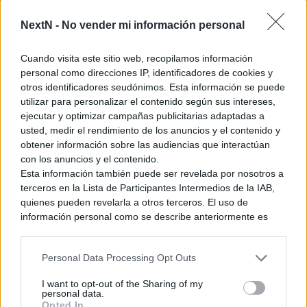
entrenar a un valiente grupo de soldados capaces de hacer
retroceder al maligno invasor.
NextN -
No vender mi información personal
Cuando visita este sitio web, recopilamos información
personal como direcciones IP, identificadores de cookies y
Afronta el reto de construir un campamento militar, pero no
otros identificadores seudónimos. Esta información se puede
pierdas de vista los recursos y la logística. Coloca los edificios
utilizar para personalizar el contenido según sus intereses,
de forma eficiente, contrata al personal ideal para cada zona
ejecutar y optimizar campañas publicitarias adaptadas a
y prepara los campos de entrenamiento. Unas defensas
usted, medir el rendimiento de los anuncios y el contenido y
siempre activas son fundamentales, ya que el enemigo no
obtener información sobre las audiencias que interactúan
dudará en enviar espías e incluso drones para sabotearte.
con los anuncios y el contenido.
Esta información también puede ser revelada por nosotros a
terceros en la Lista de Participantes Intermedios de la IAB,
quienes pueden revelarla a otros terceros. El uso de
información personal como se describe anteriormente es
Ver también
una parte integral de cómo operamos nuestro sitio web,
The Legend of Zelda: Ocarina of Time
obtenemos ingresos para apoyar a nuestro personal y
Remake es el juego más esperado de
Personal Data Processing Opt Outs
generamos contenido relevante para nuestra audiencia.
2026
Puede obtener más información sobre nuestras prácticas de
I want to opt-out of the Sharing of my
31 julio, 2026 9:33
recopilación y uso de datos en nuestra Política de
personal data.
Privacidad.
Opted In