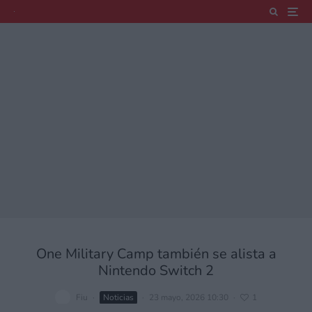
One Military Camp también se alista a
Nintendo Switch 2
Fiu
·
Noticias
·
23 mayo, 2026 10:30
·
1