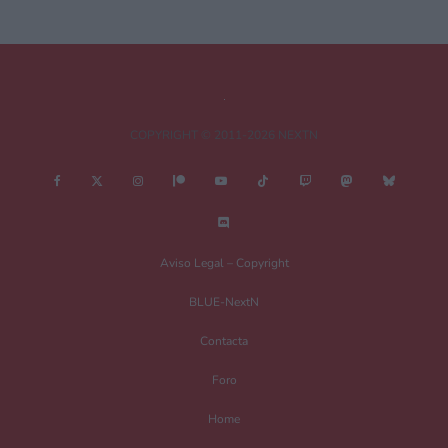
Comentario
*
COPYRIGHT © 2011-2026 NEXTN
Nombre
*
Aviso Legal – Copyright
BLUE-NextN
Correo electrónico
*
Contacta
Foro
Guarda mi nombre, correo electrónico y web en este navegador para la
Home
próxima vez que comente.