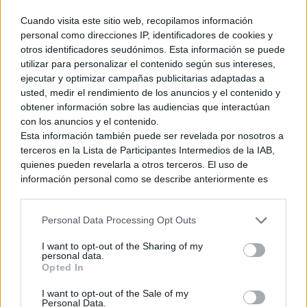
Cuando visita este sitio web, recopilamos información
personal como direcciones IP, identificadores de cookies y
otros identificadores seudónimos. Esta información se puede
utilizar para personalizar el contenido según sus intereses,
ejecutar y optimizar campañas publicitarias adaptadas a
usted, medir el rendimiento de los anuncios y el contenido y
obtener información sobre las audiencias que interactúan
con los anuncios y el contenido.
Esta información también puede ser revelada por nosotros a
terceros en la Lista de Participantes Intermedios de la IAB,
quienes pueden revelarla a otros terceros. El uso de
información personal como se describe anteriormente es
una parte integral de cómo operamos nuestro sitio web,
obtenemos ingresos para apoyar a nuestro personal y
Personal Data Processing Opt Outs
generamos contenido relevante para nuestra audiencia.
Puede obtener más información sobre nuestras prácticas de
I want to opt-out of the Sharing of my
recopilación y uso de datos en nuestra Política de
personal data.
Privacidad.
Opted In
Si desea optar por no divulgar su información personal a
I want to opt-out of the Sale of my
terceros por nuestra parte, utilice la siguiente opción de
Personal Data.