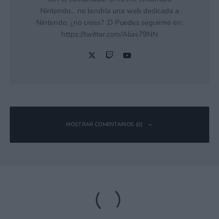
Nintendo… no tendría una web dedicada a
Nintendo, ¿no crees? ;D Puedes seguirme en:
https://twitter.com/Alias79NN
MOSTRAR COMENTARIOS (0)
Deja una respuesta
Tu dirección de correo electrónico no será publicada.
Los campos
obligatorios están marcados con
*