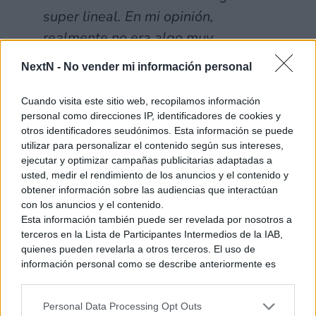
super lineal. En mi opinión,
realmente no era algo muy
divertido. Lo que quería con este
NextN -
No vender mi información personal
nuevo juego, A Link Between
Worlds, es ser capaz de darle a los
Cuando visita este sitio web, recopilamos información
personal como direcciones IP, identificadores de cookies y
jugadores montones de elecciones y
otros identificadores seudónimos. Esta información se puede
dejarles que puedan pensar sobre
utilizar para personalizar el contenido según sus intereses,
ejecutar y optimizar campañas publicitarias adaptadas a
las cosas por ellos mismos.”
usted, medir el rendimiento de los anuncios y el contenido y
obtener información sobre las audiencias que interactúan
“Puedes encontrarte un obstáculo y
con los anuncios y el contenido.
tener alguna idea; así que vas,
Esta información también puede ser revelada por nosotros a
terceros en la Lista de Participantes Intermedios de la IAB,
coges un objeto e intentas usarlo
quienes pueden revelarla a otros terceros. El uso de
para resolver dicho problema.
información personal como se describe anteriormente es
una parte integral de cómo operamos nuestro sitio web,
Puede que no lo logres. Puede que
obtenemos ingresos para apoyar a nuestro personal y
falles las primeras veces y tengas
Personal Data Processing Opt Outs
generamos contenido relevante para nuestra audiencia.