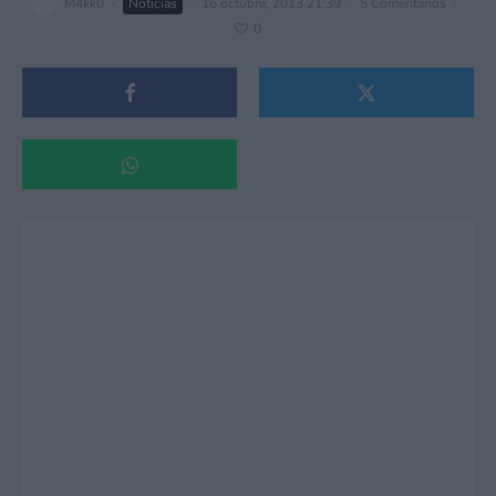
M4kk0
·
Noticias
·
16 octubre, 2013 21:39
·
5 Comentarios
·
0