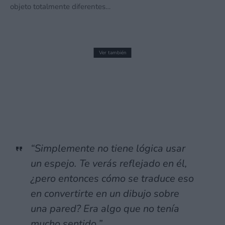
objeto totalmente diferentes…
Ver también
El tema principal de Shovel Knight llega
a VOEZ. ¡Menuda fanfarria!
2 abril, 2020 20:56
“Simplemente no tiene lógica usar
un espejo. Te verás reflejado en él,
¿pero entonces cómo se traduce eso
en convertirte en un dibujo sobre
una pared? Era algo que no tenía
mucho sentido.”