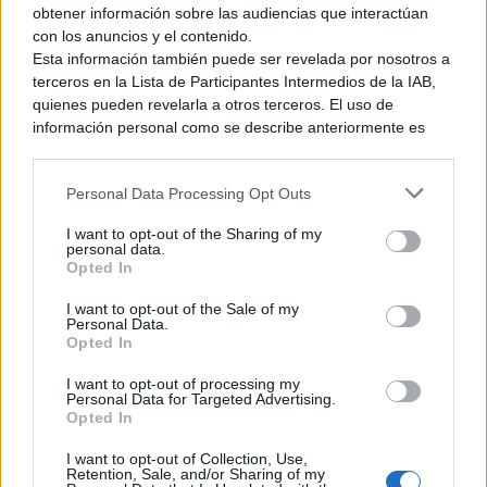
obtener información sobre las audiencias que interactúan
dos horas de duración, el cual concluye el viaje de Naoe y
con los anuncios y el contenido.
Yasuke, mientras que conecta con la historia de Edward
Esta información también puede ser revelada por nosotros a
Kenway
en Assassin’s Creed Black Flag Resynced. Es
terceros en la Lista de Participantes Intermedios de la IAB,
importante mencionar que para acceder a «Mareas Negras»
quienes pueden revelarla a otros terceros. El uso de
no es necesario poseer la expansión «Las Garras de Awaji»;
información personal como se describe anteriormente es
mas es obligatorio haber completado la historia principal, «A
una parte integral de cómo operamos nuestro sitio web,
obtenemos ingresos para apoyar a nuestro personal y
Critical Encounter» y «A Puzzlement».
Personal Data Processing Opt Outs
generamos contenido relevante para nuestra audiencia.
Puede obtener más información sobre nuestras prácticas de
I want to opt-out of the Sharing of my
recopilación y uso de datos en nuestra Política de
personal data.
Privacidad.
Opted In
Ver también
Si desea optar por no divulgar su información personal a
Unreal Engine 5.8 mejora su rendimiento
I want to opt-out of the Sale of my
terceros por nuestra parte, utilice la siguiente opción de
para apuntar a los 60 FPS en consolas
Personal Data.
exclusión y confirme su selección. Tenga en cuenta que
portátiles. ¿Se beneficiará Nintendo
Opted In
Switch 2?
después de que se procese su solicitud de exclusión, es
posible que continúe viendo anuncios basados en intereses
I want to opt-out of processing my
19 mayo, 2026 13:54
Personal Data for Targeted Advertising.
basados en la información personal utilizada por nosotros o
Opted In
en información personal divulgada a terceros antes de su
exclusión.
I want to opt-out of Collection, Use,
Fuera de lo previo, la actualización pondrá sobre la mesa
Puede optar por no participar en la divulgación adicional de
Retention, Sale, and/or Sharing of my