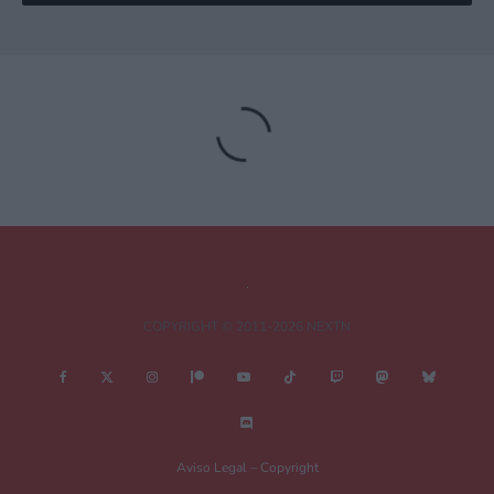
Gumshoe_Alejo
Responder
16 junio, 2026 10:23 a las 10:23
pero han dicho mas o menos cuando? Tengo el juego en
digital con la expansión y es posible que me lo pase
próximamente y me interesa cundo lo sacan, prefiero
esperarme un poco mas a esta actualización última y tener
todo en el juego.
COPYRIGHT © 2011-2026 NEXTN
Pichi
Responder
16 junio, 2026 15:32 a las 15:32
De momento no se han pronunciado acerca de cuándo
sacarán la actualización final en Nintendo Switch 2, así
que no te sabría responder con seguridad, Gumshoe.
Aviso Legal – Copyright