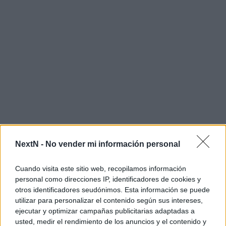
NextN -
No vender mi información personal
Cuando visita este sitio web, recopilamos información
Este vídeo cuenta con subtítulos en español. ¡Recuerda
personal como direcciones IP, identificadores de cookies y
activarlos!
otros identificadores seudónimos. Esta información se puede
utilizar para personalizar el contenido según sus intereses,
ejecutar y optimizar campañas publicitarias adaptadas a
usted, medir el rendimiento de los anuncios y el contenido y
Al parecer,
«Mareas Negras» se trata de un arco de unas