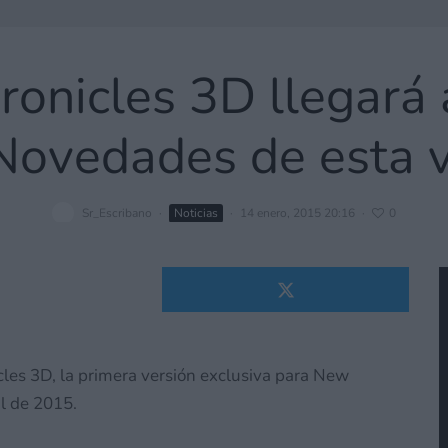
ronicles 3D llegará
 Novedades de esta 
Sr_Escribano
·
Noticias
·
14 enero, 2015 20:16
·
0
es 3D, la primera versión exclusiva para New
il de 2015.