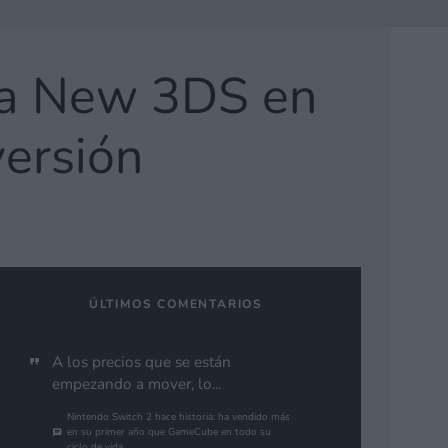
 a New 3DS en
versión
ÚLTIMOS COMENTARIOS
A los precios que se están
empezando a mover, lo...
Nintendo Switch 2 hace historia: ha vendido más
en su primer año que GameCube en todo su
ciclo de vida