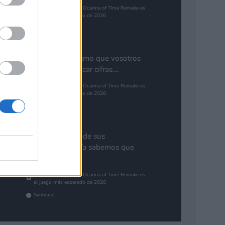
The Legend of Zelda: Ocarina of Time Remake es
el juego más esperado de 2026
Pinales
Yo pienso lo mismo que vosotros
de GTA. Cuantificar cifras....
The Legend of Zelda: Ocarina of Time Remake es
el juego más esperado de 2026
Gutur 89
Nota aclaratoria de sus
responsables: "Ya sabemos que
GTA 6...
The Legend of Zelda: Ocarina of Time Remake es
el juego más esperado de 2026
Synbioso