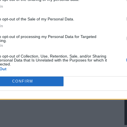
en la Lista de participantes intermedios de la IAB.
In
o opt-out of the Sale of my Personal Data.
In
to opt-out of processing my Personal Data for Targeted
ing.
In
o opt-out of Collection, Use, Retention, Sale, and/or Sharing
ersonal Data that Is Unrelated with the Purposes for which it
lected.
Out
CONFIRM