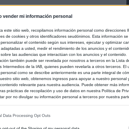
o por Monster Games, responsables también de la
o vender mi información personal
y 3D Returns, liberando a Monolith Soft de hacer esta
oblade Chronicles X de Wii U.
ta este sitio web, recopilamos información personal como direcciones I
ores de cookies y otros identificadores seudónimos. Esta información s
a personalizar el contenido según sus intereses, ejecutar y optimizar 
s adaptadas a usted, medir el rendimiento de los anuncios y el conteni
clusión de efecto esteoroscópico, contará con una
 sobre las audiencias que interactúan con los anuncios y el contenido.
ación también puede ser revelada por nosotros a terceros en la Lista d
rsonajes del juego en 3D, un modo en el que poder
s Intermedios de la IAB, quienes pueden revelarla a otros terceros. El
oder visualizar el estado de los protagonistas en la
 personal como se describe anteriormente es una parte integral de có
 la que nos encontramos.
estro sitio web, obtenemos ingresos para apoyar a nuestro personal 
ontenido relevante para nuestra audiencia. Puede obtener más infor
as prácticas de recopilación y uso de datos en nuestra Política de Pri
Ver también
ar por no divulgar su información personal a terceros por nuestra parte,
s de 512 GB en tu Nintendo Switch 2. Lo
pción de exclusión y confirme su selección. Tenga en cuenta que desp
 pongas: consejos y trucos para recuperar
su solicitud de exclusión, es posible que continúe viendo anuncios ba
asados en la información personal utilizada por nosotros o en informac
l Data Processing Opt Outs
 terceros antes de su exclusión.
por no participar en la divulgación adicional de su información person
o opt-out of the Sharing of my personal data.