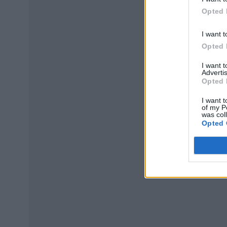
de terceros 
Opted 
I want t
Opted 
I want 
Advertis
Opted 
I want t
of my P
was col
Opted 