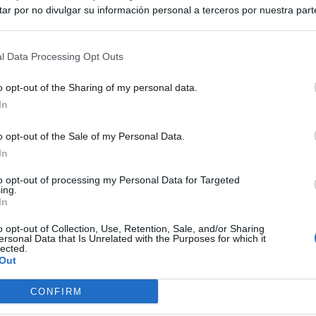
de colores brillantes,
ar por no divulgar su información personal a terceros por nuestra parte,
ción un nuevo dispositivo
pción de exclusión y confirme su selección. Tenga en cuenta que desp
su solicitud de exclusión, es posible que continúe viendo anuncios ba
ado por Nintendo. Acompaña
asados en la información personal utilizada por nosotros o en informac
l Data Processing Opt Outs
 terceros antes de su exclusión.
ntic John Hanke, explicará
por no participar en la divulgación adicional de su información person
o opt-out of the Sharing of my personal data.
rrollado una visión única
en la Lista de participantes intermedios de la IAB.
In
ncia móvil de Pokémon que
o opt-out of the Sale of my Personal Data.
 al exterior.»
In
to opt-out of processing my Personal Data for Targeted
ing.
In
o opt-out of Collection, Use, Retention, Sale, and/or Sharing
ersonal Data that Is Unrelated with the Purposes for which it
este evento podrán «
conocer de primera mano, y en
lected.
Out
interactuarán y explorarán el mundo unos con otros a
l enfoque colaborativo para el diseño y desarrollo del
CONFIRM
kémon Company, «
y la próxima evolución de la realidad