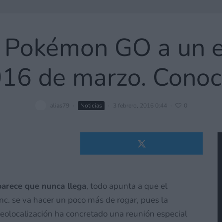
rá Pokémon GO a un e
16 de marzo. Conoce
alias79
·
Noticias
·
3 febrero, 2016 0:44
·
0
arece que nunca llega
, todo apunta a que el
c. se va hacer un poco más de rogar, pues la
eolocalización ha concretado una reunión especial