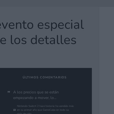
vento especial
 los detalles
ÚLTIMOS COMENTARIOS
A los precios que se están
empezando a mover, lo...
Nintendo Switch 2 hace historia: ha vendido más
en su primer año que GameCube en todo su
ciclo de vida