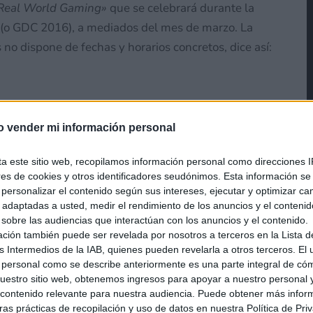
 Real World Gaming»
que se celebrará durante la
(o GDC 2016), a mediados del mes de marzo. La
o dispone de fechas y horarios concretos, dice así:
años, Niantic, Inc. ha estado
o vender mi información personal
los juegos basados en
ta este sitio web, recopilamos información personal como direcciones I
ores de cookies y otros identificadores seudónimos. Esta información s
uso de smartphones y tablets
a personalizar el contenido según sus intereses, ejecutar y optimizar 
gital con el mundo físico. El
s adaptadas a usted, medir el rendimiento de los anuncios y el conteni
 sobre las audiencias que interactúan con los anuncios y el contenido.
émon GO, aumenta el desafío
ación también puede ser revelada por nosotros a terceros en la Lista d
s Intermedios de la IAB, quienes pueden revelarla a otros terceros. El
mundo real, haciendo uso
 personal como se describe anteriormente es una parte integral de có
estro sitio web, obtenemos ingresos para apoyar a nuestro personal 
 y soltando por el mundo a
ontenido relevante para nuestra audiencia. Puede obtener más infor
as prácticas de recopilación y uso de datos en nuestra Política de Pri