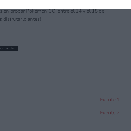
 mundo real
«. En pocas palabras; parece que los
os en probar Pokémon GO, entre el 14 y el 18 de
disfrutarlo antes!
Ver también
no certezas) del precio de Pokémon
opa
Fuente 1
Fuente 2