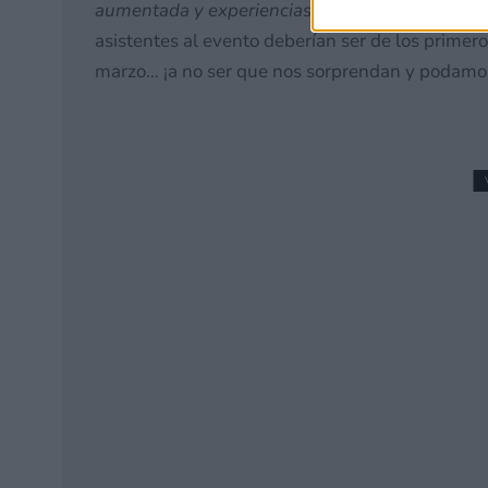
aumentada y experiencias de juego móviles de
asistentes al evento deberían ser de los primer
marzo… ¡a no ser que nos sorprendan y podamos 
Primeros indicios (que 
Viento y Oleaje en Eur
20 mayo, 2026 16:38