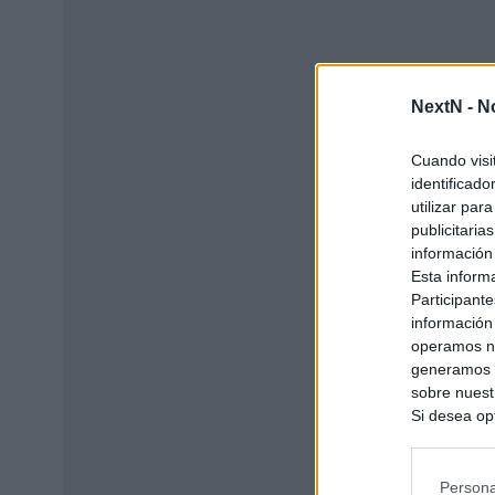
NextN -
N
Cuando visi
identificad
utilizar par
publicitaria
información
Esta inform
Participante
información
operamos nu
generamos c
sobre nuestr
Si desea opt
siguiente o
se procese 
intereses b
Persona