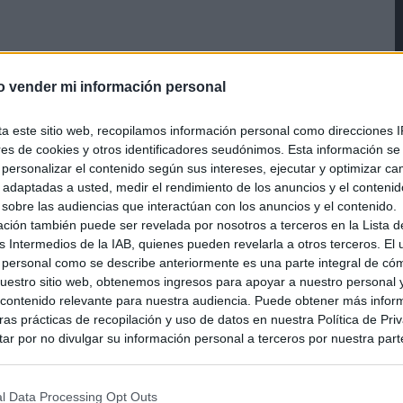
o vender mi información personal
ta este sitio web, recopilamos información personal como direcciones I
ores de cookies y otros identificadores seudónimos. Esta información s
a personalizar el contenido según sus intereses, ejecutar y optimizar 
s adaptadas a usted, medir el rendimiento de los anuncios y el conteni
 sobre las audiencias que interactúan con los anuncios y el contenido.
ación también puede ser revelada por nosotros a terceros en la Lista d
s Intermedios de la IAB, quienes pueden revelarla a otros terceros. El
 personal como se describe anteriormente es una parte integral de có
estro sitio web, obtenemos ingresos para apoyar a nuestro personal 
ontenido relevante para nuestra audiencia. Puede obtener más infor
as prácticas de recopilación y uso de datos en nuestra Política de Pri
ar por no divulgar su información personal a terceros por nuestra parte,
pción de exclusión y confirme su selección. Tenga en cuenta que desp
su solicitud de exclusión, es posible que continúe viendo anuncios ba
asados en la información personal utilizada por nosotros o en informac
l Data Processing Opt Outs