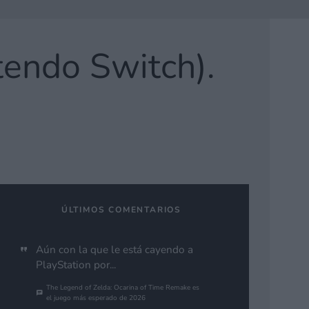
tendo Switch).
ÚLTIMOS COMENTARIOS
Aún con la que le está cayendo a
PlayStation por...
The Legend of Zelda: Ocarina of Time Remake es
el juego más esperado de 2026