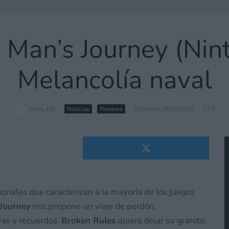
d Man’s Journey (Nin
Melancolía naval
Kirby_KIE
·
Noticias
Reviews
·
15 marzo, 2018 10:00
·
0
sonales que caracterizan a la mayoría de los juegos
 Journey
nos propone un viaje de perdón,
as y recuerdos.
Broken Rules
quiere dejar su granito