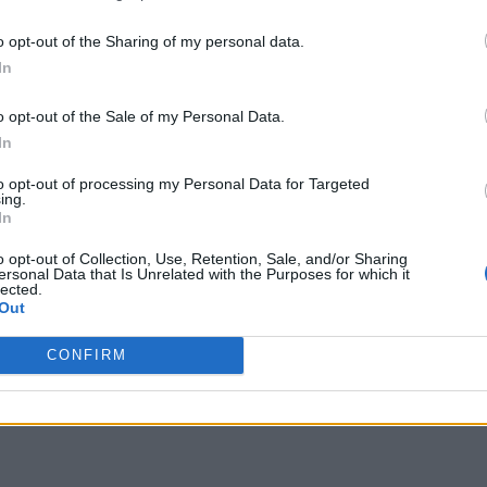
 terceros antes de su exclusión.
por no participar en la divulgación adicional de su información person
o opt-out of the Sharing of my personal data.
en la Lista de participantes intermedios de la IAB.
In
al mar, nuestro protagonista pone rumbo a un destino
o opt-out of the Sale of my Personal Data.
n importancia. Old Man’s Journey basa su jugabilidad
In
o en capas que debemos mover para ir uniéndolas unas
to opt-out of processing my Personal Data for Targeted
zles con las aventuras Point-and-Click
, las
ing.
In
erten en elementos móviles capaces de conectarse
rincipio a fin. Esta elección en cuanto a la
o opt-out of Collection, Use, Retention, Sale, and/or Sharing
ersonal Data that Is Unrelated with the Purposes for which it
ora
para inculcarnos aún más la idea de que para
lected.
Out
rimero debemos ordenarlo todo y crear nuestro camino
CONFIRM