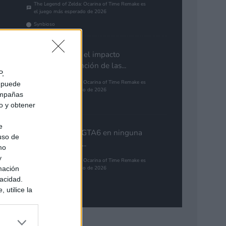
The Legend of Zelda: Ocarina of Time Remake es
el juego más esperado de 2026
Synbioso
Estas listas fijan el impacto
mediático en función de las...
P,
The Legend of Zelda: Ocarina of Time Remake es
e puede
el juego más esperado de 2026
campañas
Synbioso
do y obtener
e
Y no aparece el GTA6 en ninguna
 uso de
lista? Me parece...
mo
y
The Legend of Zelda: Ocarina of Time Remake es
mación
el juego más esperado de 2026
vacidad.
Luque
 utilice la
ués de que
sados en
ión personal