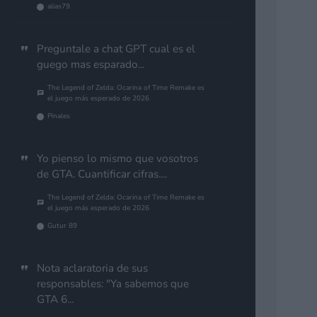
alias79
Preguntale a chat GPT cual es el
guego mas esparado...
The Legend of Zelda: Ocarina of Time Remake es
el juego más esperado de 2026
Pinales
Yo pienso lo mismo que vosotros
de GTA. Cuantificar cifras....
The Legend of Zelda: Ocarina of Time Remake es
el juego más esperado de 2026
Gutur 89
Nota aclaratoria de sus
responsables: "Ya sabemos que
GTA 6...