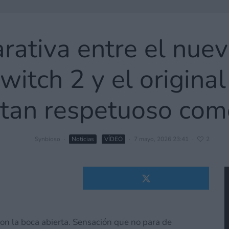
ativa entre el nuev
itch 2 y el original
 tan respetuoso com
Synbioso
·
Noticias
VÍDEO
·
7 mayo, 2026 23:41
·
2
on la boca abierta. Sensación que no para de