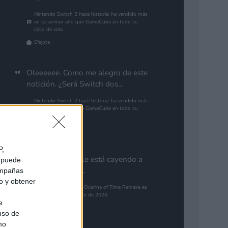
Nintendo Switch 2 hace historia: ha vendido más
en su primer año que GameCube en todo su
ciclo de vida
Efejota
Oleeeeee. Como me alegro de este
notición. ¿Será Switch dos...
Nintendo Switch 2 hace historia: ha vendido más
en su primer año que GameCube en todo su
ciclo de vida
Gutur 89
P,
Aún con la que le está cayendo a
e puede
PlayStation por...
campañas
do y obtener
The Legend of Zelda: Ocarina of Time Remake es
el juego más esperado de 2026
e
alias79
 uso de
mo