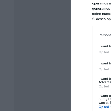
operamos nu
generamos c
sobre nuestr
Si desea opt
siguiente o
se procese 
intereses b
Persona
divulgada a
Puede optar 
I want t
de terceros 
Opted 
I want t
Opted 
I want 
Advertis
Opted 
I want t
of my P
was col
Opted 