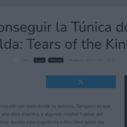
nseguir la Túnica d
lda: Tears of the K
Chex
·
Guías
Noticias
·
14 agosto, 2023 13:53
·
0
arrasado con todo desde su estreno. Tampoco es que
 una obra maestra, y algunos medios hablan del
mos ayudar a los jugadores a descubrir todos los