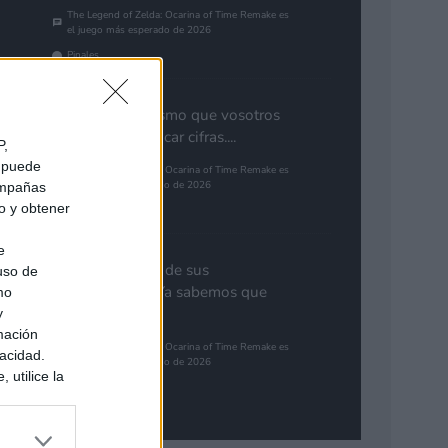
The Legend of Zelda: Ocarina of Time Remake es
el juego más esperado de 2026
Pinales
Yo pienso lo mismo que vosotros
de GTA. Cuantificar cifras....
P,
e puede
The Legend of Zelda: Ocarina of Time Remake es
el juego más esperado de 2026
campañas
do y obtener
Gutur 89
e
Nota aclaratoria de sus
 uso de
responsables: "Ya sabemos que
mo
GTA 6...
y
mación
The Legend of Zelda: Ocarina of Time Remake es
vacidad.
el juego más esperado de 2026
 utilice la
Synbioso
ués de que
sados en
ión personal