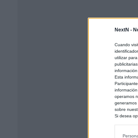
NextN -
N
Cuando visi
identificad
utilizar par
publicitaria
información
Esta inform
Participante
información
operamos nu
generamos c
sobre nuestr
Si desea opt
siguiente o
se procese 
intereses b
Persona