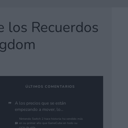
e los Recuerdos
ingdom
ÚLTIMOS COMENTARIOS
A los precios que se están
empezando a mover, lo...
Nintendo Switch 2 hace historia: ha vendido más
en su primer año que GameCube en todo su
ciclo de vida