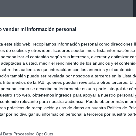
o vender mi información personal
ta este sitio web, recopilamos información personal como direcciones I
ores de cookies y otros identificadores seudónimos. Esta información s
a personalizar el contenido según sus intereses, ejecutar y optimizar 
s adaptadas a usted, medir el rendimiento de los anuncios y el conteni
 sobre las audiencias que interactúan con los anuncios y el contenido.
ación también puede ser revelada por nosotros a terceros en la Lista d
s Intermedios de la IAB, quienes pueden revelarla a otros terceros. El
 personal como se describe anteriormente es una parte integral de có
estro sitio web, obtenemos ingresos para apoyar a nuestro personal 
ontenido relevante para nuestra audiencia. Puede obtener más infor
as prácticas de recopilación y uso de datos en nuestra Política de Pri
ar por no divulgar su información personal a terceros por nuestra parte,
pción de exclusión y confirme su selección. Tenga en cuenta que desp
su solicitud de exclusión, es posible que continúe viendo anuncios ba
asados en la información personal utilizada por nosotros o en informac
l Data Processing Opt Outs