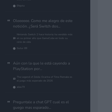
Efejota
Oleeeeee. Como me alegro de este
notición. ¿Será Switch dos...
Nintendo Switch 2 hace historia: ha vendido más
en su primer año que GameCube en todo su
ciclo de vida
Gutur 89
Aún con la que le está cayendo a
PlayStation por...
The Legend of Zelda: Ocarina of Time Remake es
el juego más esperado de 2026
alias79
Preguntale a chat GPT cual es el
guego mas esparado...