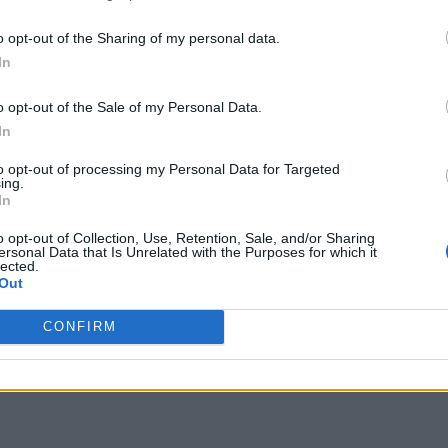
 terceros antes de su exclusión.
por no participar en la divulgación adicional de su información person
o opt-out of the Sharing of my personal data.
en la Lista de participantes intermedios de la IAB.
In
o opt-out of the Sale of my Personal Data.
de los Recuerdos en Zelda:
In
to opt-out of processing my Personal Data for Targeted
ing.
In
to: solo se puede conseguir intercambiándola con Poe
o opt-out of Collection, Use, Retention, Sale, and/or Sharing
ersonal Data that Is Unrelated with the Purposes for which it
l subsuelo. Al igual que ocurre con las grandes
lected.
Out
isposición más ítems y mejoras conforme más estatuas
recuerdos es fundamental haberlas encontrado todas
CONFIRM
derá: la
Estatua de Brujo de la Gran Mina