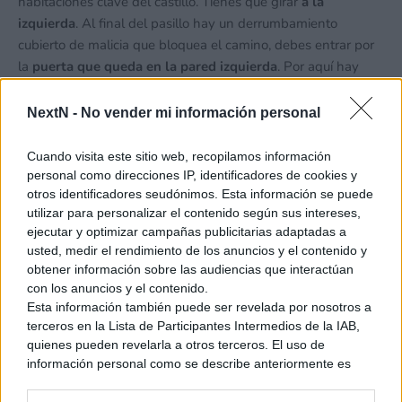
habitaciones clave del castillo. Tienes que girar
a la
izquierda
. Al final del pasillo hay un derrumbamiento
cubierto de malicia que bloquea el camino, debes entrar por
la
puerta que queda en la pared izquierda
. Por aquí hay
unas escaleras que bajan. En el primer rellano, a la izquierda,
está la salida del Pasadizo de la Familia Real, y a la derecha,
NextN -
No vender mi información personal
la
Sala de Adiestramiento
. Es aquí.
Cuando visita este sitio web, recopilamos información
personal como direcciones IP, identificadores de cookies y
otros identificadores seudónimos. Esta información se puede
Busca la escalera destruida y supérala escalando por la
utilizar para personalizar el contenido según sus intereses,
pared. El pasaje al que llegas está cubierto de aura maligna,
ejecutar y optimizar campañas publicitarias adaptadas a
así que ten cuidado. Recórrelo hasta llegar a una zona que se
usted, medir el rendimiento de los anuncios y el contenido y
ha desprendido y verás que, tras ella, hay un cofre. Combina
obtener información sobre las audiencias que interactúan
un par de los tablones que encontrarás a tu alrededor
para
con los anuncios y el contenido.
Esta información también puede ser revelada por nosotros a
hacer un puente
, y crúzalo para abrir el cofre. El
uniforme de
terceros en la Lista de Participantes Intermedios de la IAB,
guardia real está dentro.
quienes pueden revelarla a otros terceros. El uso de
información personal como se describe anteriormente es
una parte integral de cómo operamos nuestro sitio web,
obtenemos ingresos para apoyar a nuestro personal y