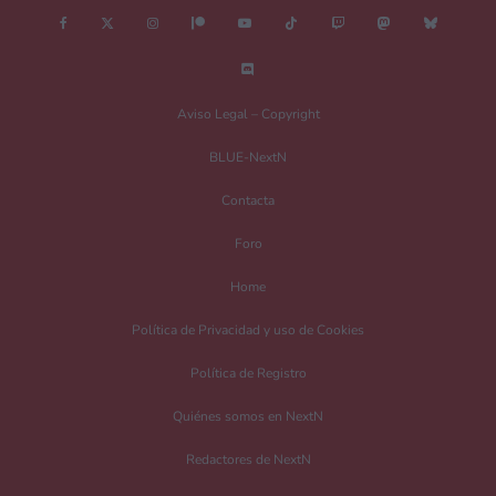
Nombre
*
Aviso Legal – Copyright
BLUE-NextN
Correo electrónico
*
Contacta
Foro
Guarda mi nombre, correo electrónico y web en este navegador para la
Home
próxima vez que comente.
Política de Privacidad y uso de Cookies
Recibir un correo electrónico con los siguientes comentarios a esta entrada.
Política de Registro
Recibir un correo electrónico con cada nueva entrada.
Quiénes somos en NextN
Redactores de NextN