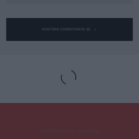
MOSTRAR COMENTARIOS (0)
Deja una respuesta
Tu dirección de correo electrónico no será publicada.
Los campos
obligatorios están marcados con
*
Comentario
*
COPYRIGHT © 2011-2026 NEXTN