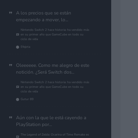
A los precios que se están
empezando a mover, lo...
Nintendo Switch 2 hace historia: ha vendido más
en su primer año que GameCube en todo su
ciclo de vida
Efejota
Oleeeeee. Como me alegro de este
notición. ¿Será Switch dos...
Nintendo Switch 2 hace historia: ha vendido más
en su primer año que GameCube en todo su
ciclo de vida
Gutur 89
Aún con la que le está cayendo a
PlayStation por...
The Legend of Zelda: Ocarina of Time Remake es