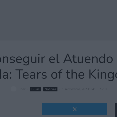
seguir el Atuendo 
da: Tears of the Kin
Chex
·
Guías
Noticias
·
1 septiembre, 2023 9:41
·
0