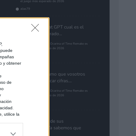
el juego más esperado de 2026
alias79
Preguntale a chat GPT cual es el
guego mas esparado...
P,
The Legend of Zelda: Ocarina of Time Remake es
el juego más esperado de 2026
e puede
Pinales
campañas
do y obtener
Yo pienso lo mismo que vosotros
e
de GTA. Cuantificar cifras....
 uso de
mo
The Legend of Zelda: Ocarina of Time Remake es
y
el juego más esperado de 2026
mación
Gutur 89
vacidad.
 utilice la
ués de que
Nota aclaratoria de sus
sados en
responsables: "Ya sabemos que
ión personal
GTA 6...