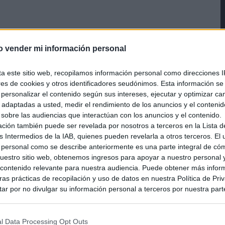
o vender mi información personal
ta este sitio web, recopilamos información personal como direcciones I
ores de cookies y otros identificadores seudónimos. Esta información s
a personalizar el contenido según sus intereses, ejecutar y optimizar 
s adaptadas a usted, medir el rendimiento de los anuncios y el conteni
 sobre las audiencias que interactúan con los anuncios y el contenido.
ación también puede ser revelada por nosotros a terceros en la Lista d
s Intermedios de la IAB, quienes pueden revelarla a otros terceros. El
 personal como se describe anteriormente es una parte integral de có
estro sitio web, obtenemos ingresos para apoyar a nuestro personal 
ontenido relevante para nuestra audiencia. Puede obtener más infor
as prácticas de recopilación y uso de datos en nuestra Política de Pri
ar por no divulgar su información personal a terceros por nuestra parte,
pción de exclusión y confirme su selección. Tenga en cuenta que desp
su solicitud de exclusión, es posible que continúe viendo anuncios ba
asados en la información personal utilizada por nosotros o en informac
l Data Processing Opt Outs