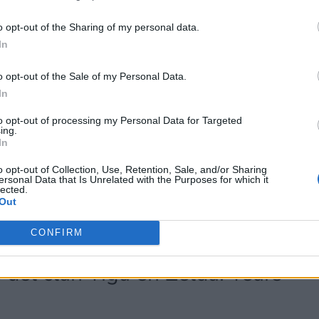
 terceros antes de su exclusión.
por no participar en la divulgación adicional de su información person
o opt-out of the Sharing of my personal data.
en la Lista de participantes intermedios de la IAB.
In
o opt-out of the Sale of my Personal Data.
In
to opt-out of processing my Personal Data for Targeted
ing.
In
o opt-out of Collection, Use, Retention, Sale, and/or Sharing
ersonal Data that Is Unrelated with the Purposes for which it
lected.
Out
CONFIRM
del clan Yiga en Zelda: Tears