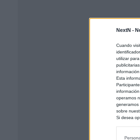
NextN -
N
Cuando visi
identificad
utilizar par
publicitaria
información
Esta inform
Participante
información
operamos nu
generamos c
sobre nuestr
Si desea opt
siguiente o
se procese 
intereses b
Persona