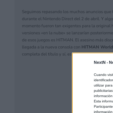
Seguimos repasando los muchos anuncios que hi
durante el Nintendo Direct del 2 de abril. Y al
momento fueron tan exigentes para la original
versiones «en la nube» se lanzarían posteriorm
de esos juegos es HITMAN. El asesino más disc
llegada a la nueva consola con
HITMAN World o
completa del título y sí, esta vez es nativa.
NextN -
N
Cuando visi
identificad
utilizar par
publicitaria
información
Esta inform
Participante
información