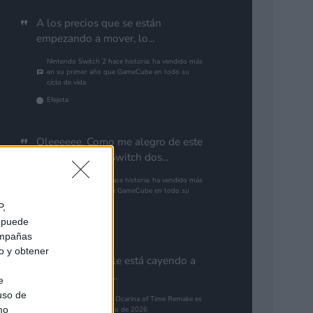
A los precios que se están
empezando a mover, lo...
Nintendo Switch 2 hace historia: ha vendido más
en su primer año que GameCube en todo su
ciclo de vida
Efejota
Oleeeeee. Como me alegro de este
notición. ¿Será Switch dos...
Nintendo Switch 2 hace historia: ha vendido más
en su primer año que GameCube en todo su
ciclo de vida
P,
Gutur 89
e puede
campañas
do y obtener
Aún con la que le está cayendo a
PlayStation por...
e
 uso de
The Legend of Zelda: Ocarina of Time Remake es
mo
el juego más esperado de 2026