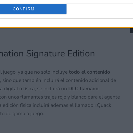
CONFIRM
ation Signature Edition
l juego, ya que no solo incluye
todo el contenido
, sino que también incluirá el contenido adicional de
digital o física, se incluirá un
DLC llamado
n unos flamantes trajes rojo y blanco para el agente
 edición física incluirá además el llamado «Quack
ito de goma a juego.