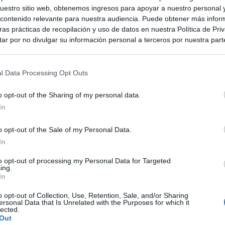
estro sitio web, obtenemos ingresos para apoyar a nuestro personal 
ontenido relevante para nuestra audiencia. Puede obtener más infor
as prácticas de recopilación y uso de datos en nuestra Política de Pri
ar por no divulgar su información personal a terceros por nuestra parte,
pción de exclusión y confirme su selección. Tenga en cuenta que desp
su solicitud de exclusión, es posible que continúe viendo anuncios ba
asados en la información personal utilizada por nosotros o en informac
l Data Processing Opt Outs
 terceros antes de su exclusión.
por no participar en la divulgación adicional de su información person
o opt-out of the Sharing of my personal data.
en la Lista de participantes intermedios de la IAB.
In
o opt-out of the Sale of my Personal Data.
In
to opt-out of processing my Personal Data for Targeted
ing.
In
o opt-out of Collection, Use, Retention, Sale, and/or Sharing
ersonal Data that Is Unrelated with the Purposes for which it
lected.
Out