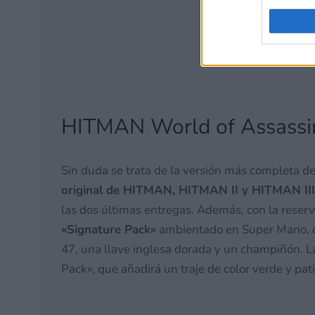
HITMAN World of Assassin
Sin duda se trata de la versión más completa de
original de HITMAN, HITMAN II y HITMAN III
las dos últimas entregas. Además, con la reserva 
«Signature Pack»
ambientado en Super Mario, co
47, una llave inglesa dorada y un champiñón. La
Pack», que añadirá un traje de color verde y pat