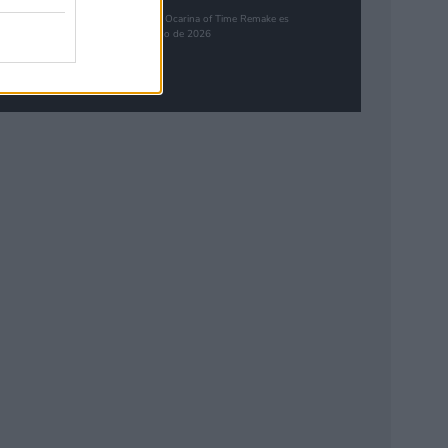
The Legend of Zelda: Ocarina of Time Remake es
el juego más esperado de 2026
Synbioso