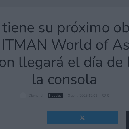
 tiene su próximo ob
HITMAN World of As
on llegará el día d
la consola
Diamond
·
Noticias
·
3 abril, 2025 12:02
·
0