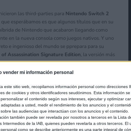
cieron las third-parties para
Nintendo Switch 2
go que esperábamos es que algunos títulos que en su
 híbrida de Nintendo que acabaron llegando como
ente en la nueva consola como juegos nativos. Y uno
reto e ingenioso del mundo se pprepara para su
f Assassination Signature Edition
, la versión más
o vender mi información personal
ta este sitio web, recopilamos información personal como direcciones I
ores de cookies y otros identificadores seudónimos. Esta información s
a personalizar el contenido según sus intereses, ejecutar y optimizar 
s adaptadas a usted, medir el rendimiento de los anuncios y el conteni
 sobre las audiencias que interactúan con los anuncios y el contenido.
ación también puede ser revelada por nosotros a terceros en la Lista d
s Intermedios de la IAB, quienes pueden revelarla a otros terceros. El
 personal como se describe anteriormente es una parte integral de có