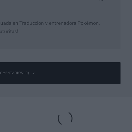
duada en Traducción y entrenadora Pokémon.
aturitas!
OMENTARIOS (0)
bligatorios están marcados con
*