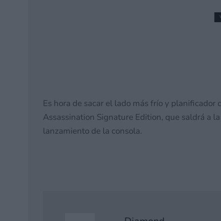
4
Análisis Dock ajustabl
Switch 2. Un dock poliv
16 julio, 2026 10:00
Es hora de sacar el lado más frío y planificado
Assassination Signature Edition, que saldrá a la
lanzamiento de la consola.