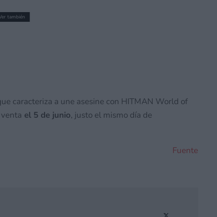
Ver también
e magnético 6-in-1 Antank – Nintendo
alente que cabe en el bolsillo
r que caracteriza a une asesine con HITMAN World of
 venta
el 5 de junio
, justo el mismo día de
Fuente