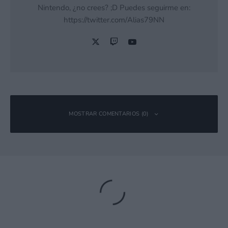
Nintendo, ¿no crees? ;D Puedes seguirme en:
https://twitter.com/Alias79NN
MOSTRAR COMENTARIOS (0)
Deja una respuesta
Tu dirección de correo electrónico no será publicada.
Los campos
obligatorios están marcados con
*
Comentario
*