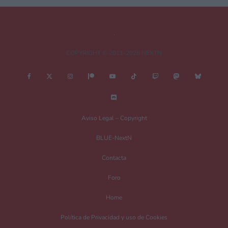
COPYRIGHT © 2011-2026 NEXTN
Nombre
*
Aviso Legal – Copyright
BLUE-NextN
Correo electrónico
*
Contacta
Foro
Guarda mi nombre, correo electrónico y web en este navegador para la
Home
próxima vez que comente.
Política de Privacidad y uso de Cookies