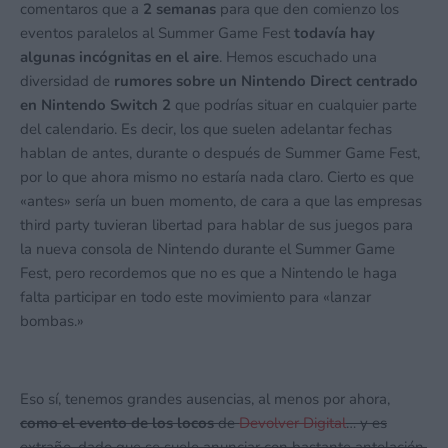
comentaros que a
2 semanas
para que den comienzo los
eventos paralelos al Summer Game Fest
todavía hay
algunas incógnitas en el aire
. Hemos escuchado una
diversidad de
rumores sobre un Nintendo Direct centrado
en Nintendo Switch 2
que podrías situar en cualquier parte
del calendario. Es decir, los que suelen adelantar fechas
hablan de antes, durante o después de Summer Game Fest,
por lo que ahora mismo no estaría nada claro. Cierto es que
«antes» sería un buen momento, de cara a que las empresas
third party tuvieran libertad para hablar de sus juegos para
la nueva consola de Nintendo durante el Summer Game
Fest, pero recordemos que no es que a Nintendo le haga
falta participar en todo este movimiento para «lanzar
bombas.»
Eso sí, tenemos grandes ausencias, al menos por ahora,
como el evento de los locos
de
Devolver Digital
… y es
extraño, dado que se suele anunciar con bastante antelación.