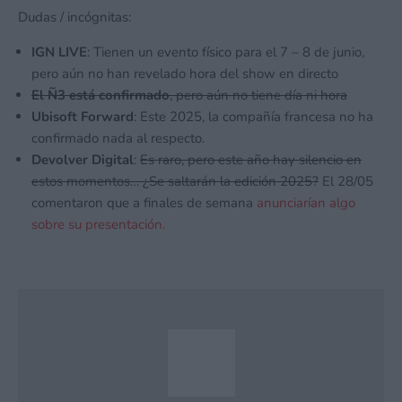
Dudas / incógnitas:
IGN LIVE
: Tienen un evento físico para el 7 – 8 de junio,
pero aún no han revelado hora del show en directo
El Ñ3 está confirmado
, pero aún no tiene día ni hora
Ubisoft Forward
: Este 2025, la compañía francesa no ha
confirmado nada al respecto.
Devolver Digital
:
Es raro, pero este año hay silencio en
estos momentos… ¿Se saltarán la edición 2025?
El 28/05
comentaron que a finales de semana
anunciarían algo
sobre su presentación.