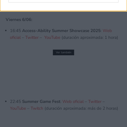
Viernes 6/06:
16:45
Access-Ability Summer Showcase 2025
:
Web
oficial
–
Twitter
–
YouTube
(duración aproximada: 1 hora)
Ver también
Revelada oficialmente la fecha de
lanzamiento y precio de DayZ: Cool
Edition en Nintendo Switch 2
26 julio, 2026 14:40
22:45
Summer Game Fest
:
Web oficial
–
Twitter
–
YouTube
–
Twitch
(duración aproximada: más de 2 horas)