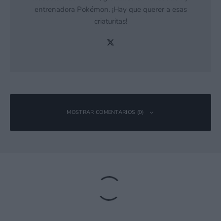
entrenadora Pokémon. ¡Hay que querer a esas
criaturitas!
MOSTRAR COMENTARIOS (0)
Deja una respuesta
Tu dirección de correo electrónico no será publicada.
Los campos
obligatorios están marcados con
*
Comentario
*