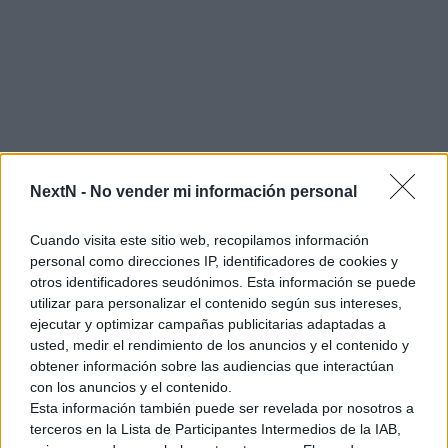
NextN -
No vender mi información personal
Cuando visita este sitio web, recopilamos información
personal como direcciones IP, identificadores de cookies y
otros identificadores seudónimos. Esta información se puede
utilizar para personalizar el contenido según sus intereses,
ejecutar y optimizar campañas publicitarias adaptadas a
usted, medir el rendimiento de los anuncios y el contenido y
obtener información sobre las audiencias que interactúan
con los anuncios y el contenido.
¿Qué pasa entonces con todo lo demás? La compañía ha
Esta información también puede ser revelada por nosotros a
confirmado que
no habrá cambios en el precio de Nintendo
terceros en la Lista de Participantes Intermedios de la IAB,
Switch 2
, los juegos en formato físico de las dos consolas ni