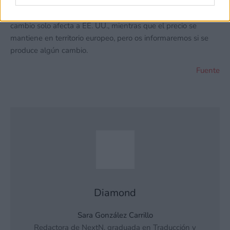
juego. Tan solo queda ver cómo avanza la situación y si
afectará finalmente a las ventas o no. De momento, este
cambio solo afecta a EE. UU., mientras que el precio se
mantiene en territorio europeo, pero os informaremos si se
produce algún cambio.
Fuente
Diamond
Sara González Carrillo
Redactora de NextN, graduada en Traducción y