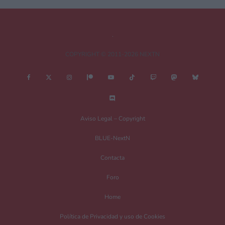
COPYRIGHT © 2011-2026 NEXTN
Nombre
*
Aviso Legal – Copyright
BLUE-NextN
Correo electrónico
*
Contacta
Foro
Guarda mi nombre, correo electrónico y web en este navegador para la
Home
próxima vez que comente.
Política de Privacidad y uso de Cookies