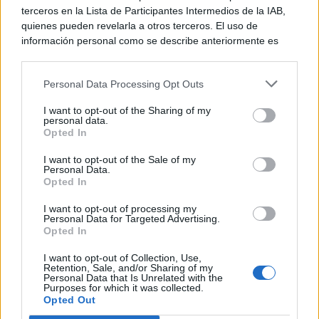
terceros en la Lista de Participantes Intermedios de la IAB,
quienes pueden revelarla a otros terceros. El uso de
información personal como se describe anteriormente es
una parte integral de cómo operamos nuestro sitio web,
obtenemos ingresos para apoyar a nuestro personal y
Personal Data Processing Opt Outs
generamos contenido relevante para nuestra audiencia.
Puede obtener más información sobre nuestras prácticas de
I want to opt-out of the Sharing of my
recopilación y uso de datos en nuestra Política de
personal data.
Privacidad.
Opted In
Si desea optar por no divulgar su información personal a
Para ver la secuencia en el vídeo completo del streaming
I want to opt-out of the Sale of my
terceros por nuestra parte, utilice la siguiente opción de
Personal Data.
exclusión y confirme su selección. Tenga en cuenta que
podéis acceder a
este enlace
.
Opted In
después de que se procese su solicitud de exclusión, es
posible que continúe viendo anuncios basados en intereses
I want to opt-out of processing my
Ver también
Personal Data for Targeted Advertising.
basados en la información personal utilizada por nosotros o
SGF26 – Tras las filtraciones, Minecraft
Opted In
en información personal divulgada a terceros antes de su
Dungeons II presenta su fecha de
exclusión.
lanzamiento oficialmente en la XBOX
I want to opt-out of Collection, Use,
Puede optar por no participar en la divulgación adicional de
Games Showcase 2026
Retention, Sale, and/or Sharing of my
Personal Data that Is Unrelated with the
su información personal por parte de terceros en la Lista de
Purposes for which it was collected.
8 junio, 2026 0:26
participantes intermedios de la IAB.
Opted Out