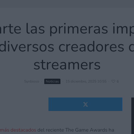
te las primeras imp
iversos creadores 
streamers
Synbioso
·
Noticias
·
15 diciembre, 2025 10:55
·
6
 más destacados
del reciente The Game Awards ha