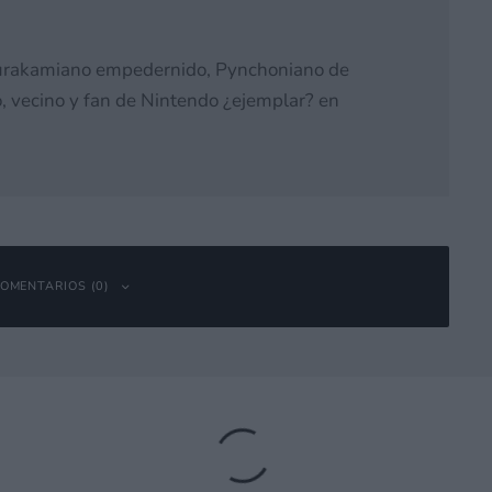
urakamiano empedernido, Pynchoniano de
, vecino y fan de Nintendo ¿ejemplar? en
OMENTARIOS (0)
bligatorios están marcados con
*