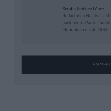
Serafín Jiménez López
Redactor en NextN.es. M
nacimiento. Padre, marido
Mundobola desde 1983.
MOSTRAR C
Deja una respuesta
Tu dirección de correo electrónico no será publicada.
Los campos o
Comentario
*