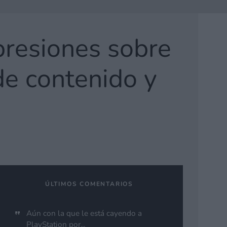
resiones sobre
de contenido y
ÚLTIMOS COMENTARIOS
Aún con la que le está cayendo a
PlayStation por...