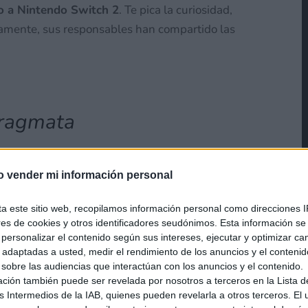
lo a Nintendo Switch 2
. Te pica la curiosidad,
samente, sus responsables han compartido las
ragmata
o en cuestión, acaba de compartir un
vídeo a modo
o vender mi información personal
lgo más de dos minutos de duración, resume las
lidades, streamer y creadores de contenido
ta este sitio web, recopilamos información personal como direcciones I
ntinuación, compartimos dicho video con todos
ores de cookies y otros identificadores seudónimos. Esta información s
a personalizar el contenido según sus intereses, ejecutar y optimizar 
s adaptadas a usted, medir el rendimiento de los anuncios y el conteni
 sobre las audiencias que interactúan con los anuncios y el contenido.
ación también puede ser revelada por nosotros a terceros en la Lista d
s Intermedios de la IAB, quienes pueden revelarla a otros terceros. El