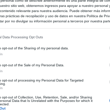
 personal como se describe anteriormente es una parte integral de có
estro sitio web, obtenemos ingresos para apoyar a nuestro personal 
ontenido relevante para nuestra audiencia. Puede obtener más infor
as prácticas de recopilación y uso de datos en nuestra Política de Pri
ar por no divulgar su información personal a terceros por nuestra parte,
pción de exclusión y confirme su selección. Tenga en cuenta que desp
su solicitud de exclusión, es posible que continúe viendo anuncios ba
asados en la información personal utilizada por nosotros o en informac
l Data Processing Opt Outs
 terceros antes de su exclusión.
por no participar en la divulgación adicional de su información person
o opt-out of the Sharing of my personal data.
en la Lista de participantes intermedios de la IAB.
In
o opt-out of the Sale of my Personal Data.
In
to opt-out of processing my Personal Data for Targeted
ing.
In
o opt-out of Collection, Use, Retention, Sale, and/or Sharing
ersonal Data that Is Unrelated with the Purposes for which it
lected.
Out