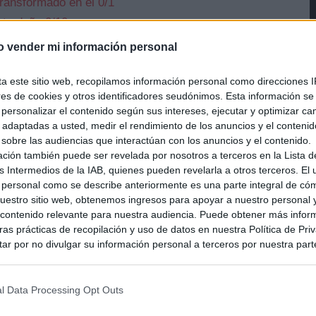
ransformado en él 0/1
 te dañe 0/10
o vender mi información personal
ta este sitio web, recopilamos información personal como direcciones I
ores de cookies y otros identificadores seudónimos. Esta información s
a personalizar el contenido según sus intereses, ejecutar y optimizar 
Carina completando sus misiones 0/7
s adaptadas a usted, medir el rendimiento de los anuncios y el conteni
 sobre las audiencias que interactúan con los anuncios y el contenido.
a 1 del Capítulo 7 de Fortnite, tendremos que ir
ación también puede ser revelada por nosotros a terceros en la Lista d
s Intermedios de la IAB, quienes pueden revelarla a otros terceros. El
de completar esta misión.
 personal como se describe anteriormente es una parte integral de có
estro sitio web, obtenemos ingresos para apoyar a nuestro personal 
estás en el aire 0/250
ontenido relevante para nuestra audiencia. Puede obtener más infor
as prácticas de recopilación y uso de datos en nuestra Política de Pri
ar por no divulgar su información personal a terceros por nuestra parte,
or o NPC, salta antes de disparar. Si disparas con una
pción de exclusión y confirme su selección. Tenga en cuenta que desp
su solicitud de exclusión, es posible que continúe viendo anuncios ba
l acertar mientras estás en el aire.
asados en la información personal utilizada por nosotros o en informac
l Data Processing Opt Outs
 terceros antes de su exclusión.
Ver también