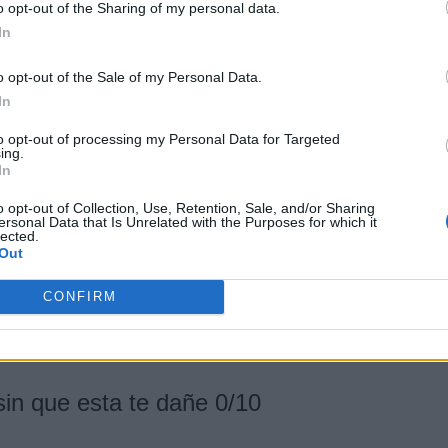
por no participar en la divulgación adicional de su información person
o opt-out of the Sharing of my personal data.
en la Lista de participantes intermedios de la IAB.
In
agonite por fin dispone de doblaje
tino
o opt-out of the Sale of my Personal Data.
In
to opt-out of processing my Personal Data for Targeted
ing.
 Humano o transformado en él 0/1
In
o opt-out of Collection, Use, Retention, Sale, and/or Sharing
ersonal Data that Is Unrelated with the Purposes for which it
s encontrar en la Isla de Fortnite. Aunque su
lected.
Out
s jefes porque están señalados en el mapa con el
un alienígena azul y va acompañado de dos secuaces.
CONFIRM
rle, coger su medallón de jefe para transformarte en
sin que esta te dañe 0/10