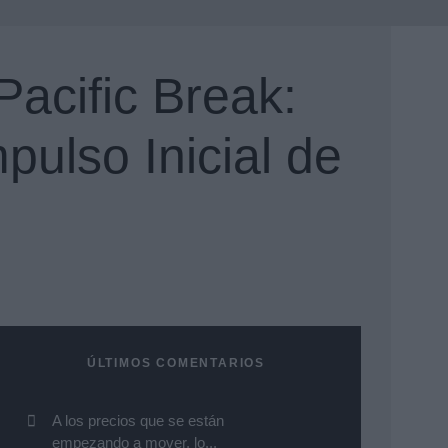
Pacific Break:
ulso Inicial de
ÚLTIMOS COMENTARIOS
A los precios que se están
empezando a mover, lo...