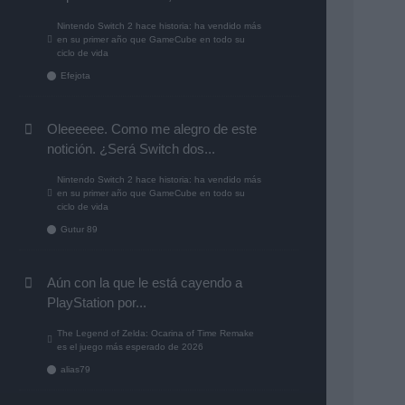
Nintendo Switch 2 hace historia: ha vendido más
en su primer año que GameCube en todo su
ciclo de vida
Efejota
Oleeeeee. Como me alegro de este
notición. ¿Será Switch dos...
Nintendo Switch 2 hace historia: ha vendido más
en su primer año que GameCube en todo su
ciclo de vida
Gutur 89
Aún con la que le está cayendo a
PlayStation por...
The Legend of Zelda: Ocarina of Time Remake
es el juego más esperado de 2026
alias79