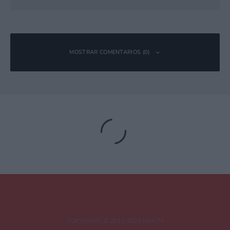
MOSTRAR COMENTARIOS (0)
Deja una respuesta
Tu dirección de correo electrónico no será publicada.
Los campos
obligatorios están marcados con
*
Comentario
*
COPYRIGHT © 2011-2026 NEXTN