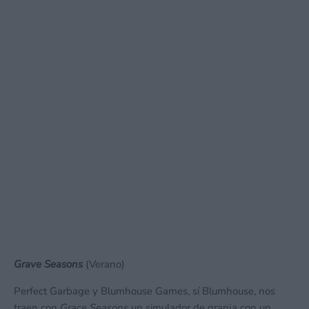
Grave Seasons
(Verano)
Perfect Garbage y Blumhouse Games, sí Blumhouse, nos
traen con
Grace Seasons
un simulador de granja con un