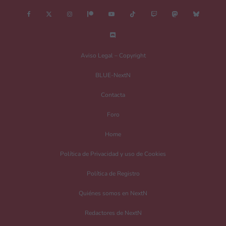
Nombre
*
Aviso Legal – Copyright
BLUE-NextN
Correo electrónico
*
Contacta
Foro
Guarda mi nombre, correo electrónico y web en este navegador para la
Home
próxima vez que comente.
Política de Privacidad y uso de Cookies
Recibir un correo electrónico con los siguientes comentarios a esta entrada.
Política de Registro
Recibir un correo electrónico con cada nueva entrada.
Quiénes somos en NextN
Redactores de NextN