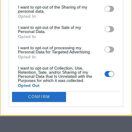
Puede obtener más información sobre nuestras prácticas de
I want to opt-out of the Sharing of my
recopilación y uso de datos en nuestra Política de
personal data.
Privacidad.
Opted In
Si desea optar por no divulgar su información personal a
I want to opt-out of the Sale of my
terceros por nuestra parte, utilice la siguiente opción de
Personal Data.
exclusión y confirme su selección. Tenga en cuenta que
Opted In
después de que se procese su solicitud de exclusión, es
posible que continúe viendo anuncios basados en intereses
I want to opt-out of processing my
Personal Data for Targeted Advertising.
basados en la información personal utilizada por nosotros o
Opted In
en información personal divulgada a terceros antes de su
exclusión.
I want to opt-out of Collection, Use,
Puede optar por no participar en la divulgación adicional de
Retention, Sale, and/or Sharing of my
Personal Data that Is Unrelated with the
su información personal por parte de terceros en la Lista de
Purposes for which it was collected.
participantes intermedios de la IAB.
Opted Out
CONFIRM