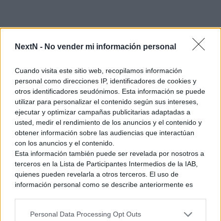
NextN -
No vender mi información personal
Cuando visita este sitio web, recopilamos información
personal como direcciones IP, identificadores de cookies y
Ratatan
(16/07/2026)
otros identificadores seudónimos. Esta información se puede
utilizar para personalizar el contenido según sus intereses,
Ratatan
, sucesor espiritual de
Patapon
, llegará a Nintendo
ejecutar y optimizar campañas publicitarias adaptadas a
Switch 2 el 16 de julio de 2026. Hablamos de un roguelike
usted, medir el rendimiento de los anuncios y el contenido y
de corte ritmico y musical en el que, con la estrategia y la
obtener información sobre las audiencias que interactúan
con los anuncios y el contenido.
simulación por bandera, nos tocará trabajar en equipo o con
Esta información también puede ser revelada por nosotros a
hasta otros 4 jugadores y más de 100 personajes diferentes.
terceros en la Lista de Participantes Intermedios de la IAB,
No se ha hecho mención alguna a
la versión de la híbrida
.
quienes pueden revelarla a otros terceros. El uso de
Por lo que todo hace apuntar que habría sido cancelada.
información personal como se describe anteriormente es
una parte integral de cómo operamos nuestro sitio web,
obtenemos ingresos para apoyar a nuestro personal y
Personal Data Processing Opt Outs
generamos contenido relevante para nuestra audiencia.