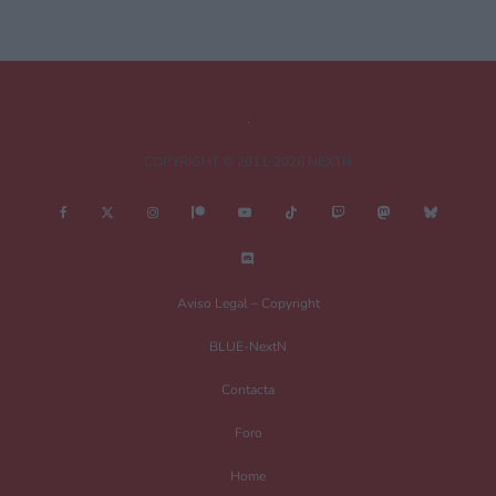
Comentario
*
COPYRIGHT © 2011-2026 NEXTN
Nombre
*
Aviso Legal – Copyright
BLUE-NextN
Correo electrónico
*
Contacta
Foro
Guarda mi nombre, correo electrónico y web en este navegador para la
Home
próxima vez que comente.