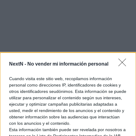
NextN -
No vender mi información personal
Cuando visita este sitio web, recopilamos información
personal como direcciones IP, identificadores de cookies y
otros identificadores seudónimos. Esta información se puede
utilizar para personalizar el contenido según sus intereses,
En lo personal, creo que
el mayor bombazo de esta
ejecutar y optimizar campañas publicitarias adaptadas a
hornada ha sido el Jack Bros.
Este peculiar spin off de
usted, medir el rendimiento de los anuncios y el contenido y
obtener información sobre las audiencias que interactúan
Megami Tensei se estrenó en el 1995 y ocurre en
con los anuncios y el contenido.
Halloween, una noche especial que es aprovechada por las
Esta información también puede ser revelada por nosotros a
hadas para visitar el mundo real. No obstante,
Jack, el