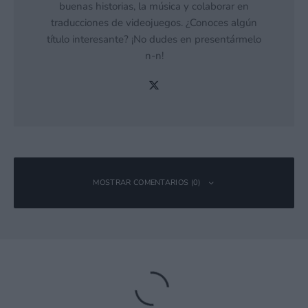
buenas historias, la música y colaborar en
traducciones de videojuegos. ¿Conoces algún
título interesante? ¡No dudes en presentármelo
n-n!
MOSTRAR COMENTARIOS (0)
Deja una respuesta
Tu dirección de correo electrónico no será publicada.
Los campos
obligatorios están marcados con
*