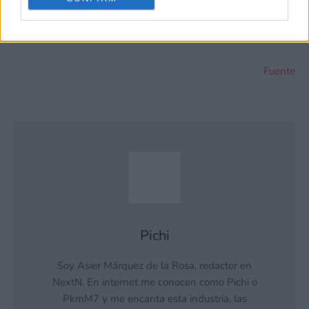
Fuente
Pichi
Soy Asier Márquez de la Rosa, redactor en
NextN. En internet me conocen como Pichi o
PkmM7 y me encanta esta industria, las