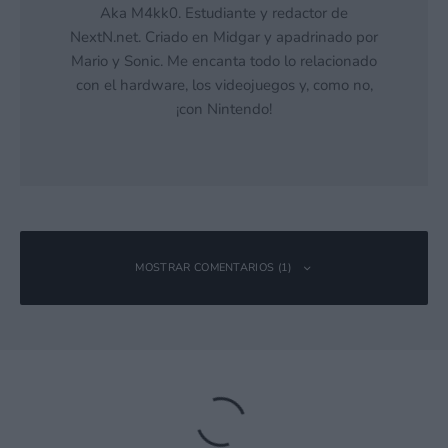
Aka M4kk0. Estudiante y redactor de
NextN.net. Criado en Midgar y apadrinado por
Mario y Sonic. Me encanta todo lo relacionado
con el hardware, los videojuegos y, como no,
¡con Nintendo!
MOSTRAR COMENTARIOS (1)
Deja una respuesta
Tu dirección de correo electrónico no será publicada.
Los campos
obligatorios están marcados con
*