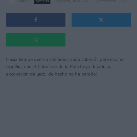
M4kk0
·
Noticias
·
20 enero, 2014 2:41
·
1 Comentario
·
0
Hacía tiempo que no sabíamos nada sobre él, pero eso no
significa que el Caballero de la Pala haya dejado su
excavación de lado, ¡de hecho no ha parado!