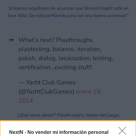
“¡Estamos orgullosos de anunciar que Shovel Knight está en
fase Alfa! ¡Se está perfilando para ser una buena aventura!”
What’s next? Playthroughs,
playtesting, balance, iteration,
polish, dialog, localization, testing,
certification…exciting stuff!
— Yacht Club Games
(@YachtClubGames)
enero 19,
2014
“¿Qué viene ahora? Playthroughs, testeo del juego,
equilibrado, iteración, pulir, diálogos, localización, testeo,
permisos… ¡Algo muy emocionante!”
NextN -
No vender mi información personal