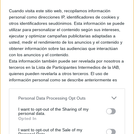
Cuando visita este sitio web, recopilamos información
No cabe duda de que los chicos de Yacht Club Games están
personal como direcciones IP, identificadores de cookies y
otros identificadores seudónimos. Esta información se puede
muy entusiasmados con esta nueva etapa de su juego, pero
utilizar para personalizar el contenido según sus intereses,
más entusiasmados estamos los que lo estamos esperando
ejecutar y optimizar campañas publicitarias adaptadas a
al ver que su desarrollo sigue su curso y que cada vez queda
usted, medir el rendimiento de los anuncios y el contenido y
menos para poder catarlo.
obtener información sobre las audiencias que interactúan
con los anuncios y el contenido.
Esta información también puede ser revelada por nosotros a
Ver también
terceros en la Lista de Participantes Intermedios de la IAB,
Anunciada la fecha de lanzamiento del
quienes pueden revelarla a otros terceros. El uso de
DLC Specter of Torment en 3DS y Wii U,
¡afila la guadaña, que se acerca la hora!
información personal como se describe anteriormente es
una parte integral de cómo operamos nuestro sitio web,
20 abril, 2017 20:10
obtenemos ingresos para apoyar a nuestro personal y
Personal Data Processing Opt Outs
generamos contenido relevante para nuestra audiencia.
Puede obtener más información sobre nuestras prácticas de
I want to opt-out of the Sharing of my
recopilación y uso de datos en nuestra Política de
personal data.
Privacidad.
Opted In
Si desea optar por no divulgar su información personal a
Por último, pero no menos importante, os dejamos un vídeo
I want to opt-out of the Sale of my
terceros por nuestra parte, utilice la siguiente opción de
de casi 9 minutos en el que se puede ver la demo que