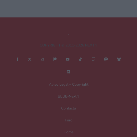
Comentario
*
COPYRIGHT © 2011-2026 NEXTN
Nombre
*
Aviso Legal – Copyright
BLUE-NextN
Correo electrónico
*
Contacta
Foro
Guarda mi nombre, correo electrónico y web en este navegador para la
Home
próxima vez que comente.