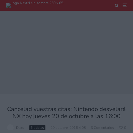
Cancelad vuestras citas: Nintendo desvelará
NX hoy jueves 20 de octubre a las 16:00
Daku
·
Noticias
·
20 octubre, 2016 4:08
·
3 Comentarios
·
0