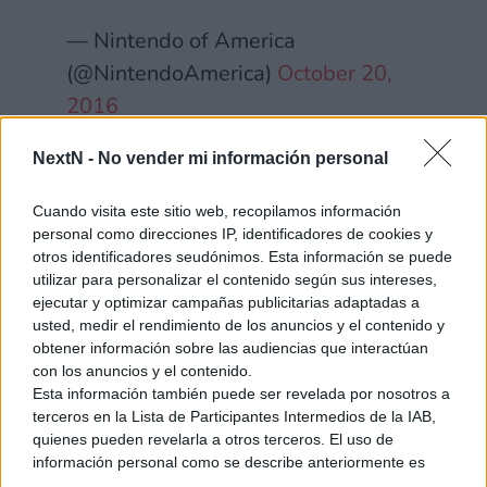
— Nintendo of America
(@NintendoAmerica)
October 20,
2016
【お知らせ】本日10月20日23時よ
NextN -
No vender mi información personal
り、全く新しいコンセプトのゲーム
Cuando visita este sitio web, recopilamos información
機「NX（開発コード名）」の映像
personal como direcciones IP, identificadores de cookies y
を、任天堂ホームページで公開しま
otros identificadores seudónimos. Esta información se puede
utilizar para personalizar el contenido según sus intereses,
す。3分ほどの短い映像ですが、よ
ejecutar y optimizar campañas publicitarias adaptadas a
ろしければご覧ください。
usted, medir el rendimiento de los anuncios y el contenido y
obtener información sobre las audiencias que interactúan
https://t.co/QNYCwf5cun
con los anuncios y el contenido.
Esta información también puede ser revelada por nosotros a
— 任天堂株式会社 (@Nintendo)
terceros en la Lista de Participantes Intermedios de la IAB,
October 20, 2016
quienes pueden revelarla a otros terceros. El uso de
información personal como se describe anteriormente es
una parte integral de cómo operamos nuestro sitio web,