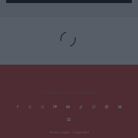
Deja una respuesta
Tu dirección de correo electrónico no será publicada.
Los campos
obligatorios están marcados con
*
Comentario
*
COPYRIGHT © 2011-2026 NEXTN
Nombre
*
Aviso Legal – Copyright