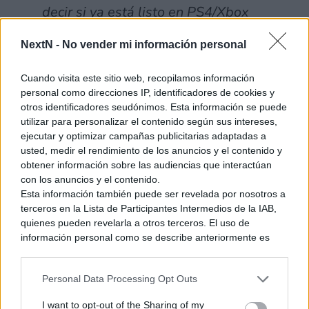
decir si ya está listo en PS4/Xbox
One.»
NextN -
No vender mi información personal
Cuando visita este sitio web, recopilamos información
personal como direcciones IP, identificadores de cookies y
otros identificadores seudónimos. Esta información se puede
Parece que ambas partes apuntan al mismo nombre. L.A.
utilizar para personalizar el contenido según sus intereses,
Noire suena como posible fichaje para el catálogo de
ejecutar y optimizar campañas publicitarias adaptadas a
Nintendo Switch, y podría ser una inclusión bastante
usted, medir el rendimiento de los anuncios y el contenido y
interesante para el híbrido entre consola doméstica y portátil.
obtener información sobre las audiencias que interactúan
con los anuncios y el contenido.
Esta información también puede ser revelada por nosotros a
Ver también
terceros en la Lista de Participantes Intermedios de la IAB,
The Adventures of Elliot: The
quienes pueden revelarla a otros terceros. El uso de
Millennium Tales publica su vídeo
información personal como se describe anteriormente es
«Making of»
una parte integral de cómo operamos nuestro sitio web,
5 junio, 2026 8:36
obtenemos ingresos para apoyar a nuestro personal y
Personal Data Processing Opt Outs
generamos contenido relevante para nuestra audiencia.
Puede obtener más información sobre nuestras prácticas de
I want to opt-out of the Sharing of my