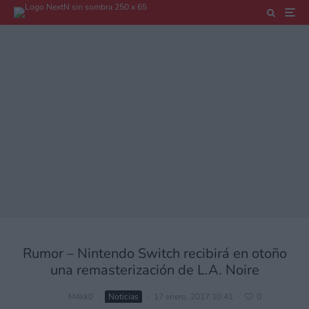
Rumor – Nintendo Switch recibirá en otoño
una remasterización de L.A. Noire
M4kk0
·
Noticias
·
17 enero, 2017 10:41
·
0