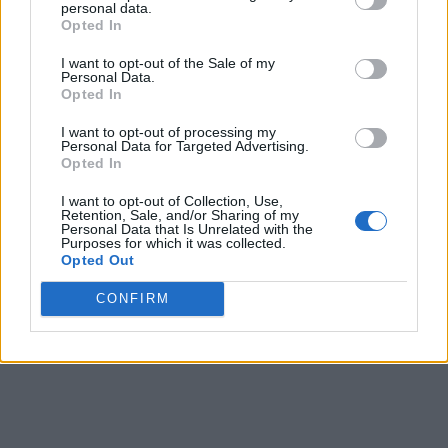
recopilación y uso de datos en nuestra Política de
personal data.
Privacidad.
Opted In
Si desea optar por no divulgar su información personal a
I want to opt-out of the Sale of my
terceros por nuestra parte, utilice la siguiente opción de
Personal Data.
exclusión y confirme su selección. Tenga en cuenta que
Opted In
después de que se procese su solicitud de exclusión, es
posible que continúe viendo anuncios basados en intereses
I want to opt-out of processing my
Personal Data for Targeted Advertising.
basados en la información personal utilizada por nosotros o
Opted In
en información personal divulgada a terceros antes de su
exclusión.
I want to opt-out of Collection, Use,
Puede optar por no participar en la divulgación adicional de
Retention, Sale, and/or Sharing of my
Personal Data that Is Unrelated with the
su información personal por parte de terceros en la Lista de
Purposes for which it was collected.
participantes intermedios de la IAB.
Opted Out
CONFIRM