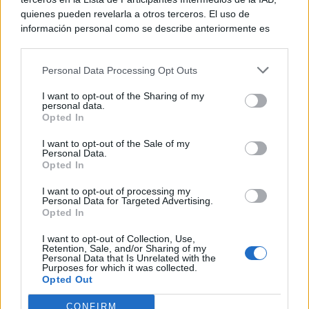
quienes pueden revelarla a otros terceros. El uso de
información personal como se describe anteriormente es
una parte integral de cómo operamos nuestro sitio web,
obtenemos ingresos para apoyar a nuestro personal y
Personal Data Processing Opt Outs
generamos contenido relevante para nuestra audiencia.
Puede obtener más información sobre nuestras prácticas de
I want to opt-out of the Sharing of my
recopilación y uso de datos en nuestra Política de
personal data.
Privacidad.
Opted In
Si desea optar por no divulgar su información personal a
I want to opt-out of the Sale of my
terceros por nuestra parte, utilice la siguiente opción de
Personal Data.
exclusión y confirme su selección. Tenga en cuenta que
Opted In
después de que se procese su solicitud de exclusión, es
posible que continúe viendo anuncios basados en intereses
I want to opt-out of processing my
Personal Data for Targeted Advertising.
basados en la información personal utilizada por nosotros o
Opted In
en información personal divulgada a terceros antes de su
exclusión.
I want to opt-out of Collection, Use,
Puede optar por no participar en la divulgación adicional de
Retention, Sale, and/or Sharing of my
Personal Data that Is Unrelated with the
su información personal por parte de terceros en la Lista de
Purposes for which it was collected.
participantes intermedios de la IAB.
Opted Out
CONFIRM