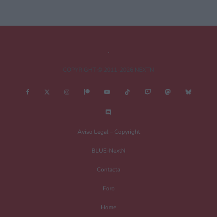
metroid
Deja una respuesta
COPYRIGHT © 2011-2026 NEXTN
Tu dirección de correo electrónico no será publicada.
Los campos
obligatorios están marcados con
*
Comentario
*
Aviso Legal – Copyright
BLUE-NextN
Contacta
Foro
Home