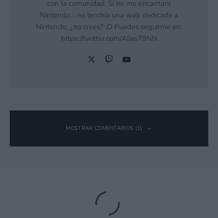
con la comunidad. Si no me encantara
Nintendo… no tendría una web dedicada a
Nintendo, ¿no crees? ;D Puedes seguirme en:
https://twitter.com/Alias79NN
MOSTRAR COMENTARIOS (1)
das34
Responder
1 enero, 2018 14:13 a las 14:13
Puf es q estos si que alimenta mis ansias de poder jugar a
Mario sunshine en Switch y pq no a mi estimada trilogía