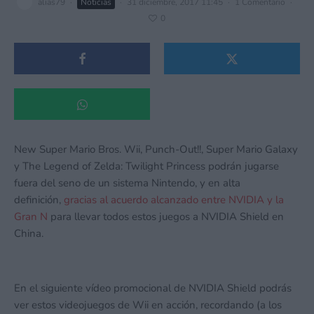
alias79
·
Noticias
·
31 diciembre, 2017 11:45
·
1 Comentario
·
0
New Super Mario Bros. Wii, Punch-Out!!, Super Mario Galaxy
y The Legend of Zelda: Twilight Princess podrán jugarse
fuera del seno de un sistema Nintendo, y en alta
definición,
gracias al acuerdo alcanzado entre NVIDIA y la
Gran N
para llevar todos estos juegos a NVIDIA Shield en
China.
En el siguiente vídeo promocional de NVIDIA Shield podrás
ver estos videojuegos de Wii en acción, recordando (a los