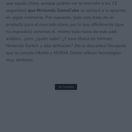
que sepáis chino, aunque podrás ver la mención a los 13
segundos)
que Nintendo GameCube
se sumará a la apuesta
en algún momento. Por supuesto, todo esto trata de un
producto para el mercado chino, por lo que difícilmente (que
no imposible) veremos el mismo trato fuera de este país
asiático… pero, ¿quién sabe? ¿Y esos títulos en formato
Nintendo Switch y alta definición? ¡No lo descartes! Recuerda
que la consola híbrida y NVIDIA Shield utilizan tecnologías
muy similares.
Ver también
Nintendo Switch 2 es la consola oficial
de las pachangas de la selección
española. ¡La Roja se vuelve híbrida!
16 julio, 2026 15:23