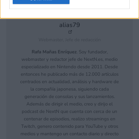
alias79
Webmaster, Jefe de redacción
Rafa Mañas Enríquez
. Soy fundador,
webmaster y redactor jefe de NextN.es, medio
especializado en Nintendo desde 2011. Desde
entonces he publicado más de 12.000 artículos
centrados en actualidad, análisis y hardware de
la compañía japonesa, siguiendo cada
generación de consolas y sus lanzamientos.
Además de dirigir el medio, creo y dirijo el
podcast de NextN que cuenta con cerca de un
centenar de episodios, realizo streamings en
Twitch, genero contenido para YouTube y otros
medios y mantengo un contacto diario y directo