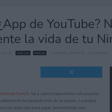
 ¿App de YouTube? N
nte la vida de tu N
alias79
·
Artículos
Noticias
·
9 noviembre, 2018 14:20
·
3 Comentarios
·
 Nintendo Switch
, tal y como tropecientos mil usuarios
nsiblemente ha tardado más de la cuenta. La propia
na con algo solo para jugar, prometiendo que