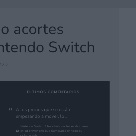
o acortes
intendo Switch
0
ÚLTIMOS COMENTARIOS
A los precios que se están
empezando a mover, lo...
Nintendo Switch 2 hace historia: ha vendido más
en su primer año que GameCube en todo su
ciclo de vida