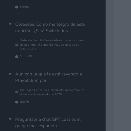
Efejota
Oleeeeee. Como me alegro de este
notición. ¿Será Switch dos...
Nintendo Switch 2 hace historia: ha vendido más
en su primer año que GameCube en todo su
ciclo de vida
Gutur 89
Aún con la que le está cayendo a
PlayStation por...
The Legend of Zelda: Ocarina of Time Remake es
el juego más esperado de 2026
alias79
Preguntale a chat GPT cual es el
guego mas esparado...