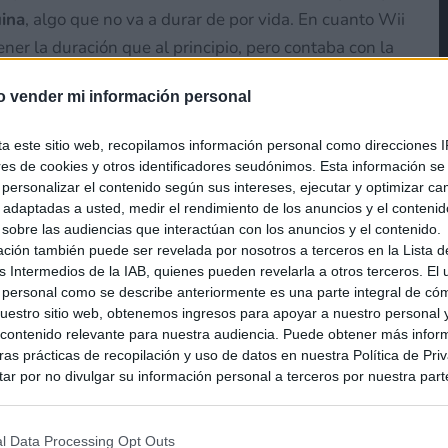
uina
, algo que no va a durar de por vida. En cuanto Wii
ener la duración que al principio, pero contaba con la
tería oficial
de mayor tamaño que cualquier usuario
o vender mi información personal
rnillos.
En el caso de Nintendo Switch la batería no
viarla al servicio técnico de Nintendo y pagar para
ta este sitio web, recopilamos información personal como direcciones I
 mismo en el caso de los Joy-Con; a no ser que seas un
ores de cookies y otros identificadores seudónimos. Esta información s
 (
dado que los oficiales no se venden al público
), o
a personalizar el contenido según sus intereses, ejecutar y optimizar 
s adaptadas a usted, medir el rendimiento de los anuncios y el conteni
l para que realice la operación (de nuevo, con
 sobre las audiencias que interactúan con los anuncios y el contenido.
no vas a poder cambiar las baterías ni de tu
ación también puede ser revelada por nosotros a terceros en la Lista d
sto, de la batería harás uso cuando estés utilizándola
s Intermedios de la IAB, quienes pueden revelarla a otros terceros. El
 personal como se describe anteriormente es una parte integral de có
s un móvil o tablet donde ver vídeos de YouTube? En
estro sitio web, obtenemos ingresos para apoyar a nuestro personal 
ro dispositivo.
ontenido relevante para nuestra audiencia. Puede obtener más infor
as prácticas de recopilación y uso de datos en nuestra Política de Pri
ar por no divulgar su información personal a terceros por nuestra parte,
pción de exclusión y confirme su selección. Tenga en cuenta que desp
en desgaste con el uso
; los altavoces de la consola,
su solicitud de exclusión, es posible que continúe viendo anuncios ba
asados en la información personal utilizada por nosotros o en informac
l Data Processing Opt Outs
l tras un uso prolongado y a lo largo de los años,