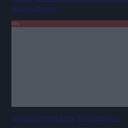
más tus directos
86
%
Análisis Digimon Story Time Stranger –