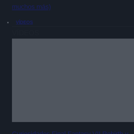
muchos más)
VÍDEOS
VÍDEOS
Curiosidades Final Fantasy VII Rebirth y