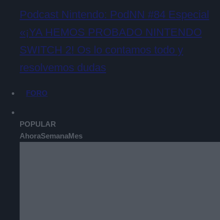
Podcast Nintendo: PodNN #84 Especial
«¡YA HEMOS PROBADO NINTENDO
SWITCH 2! Os lo contamos todo y
resolvemos dudas
FORO
POPULAR
Ahora
Semana
Mes