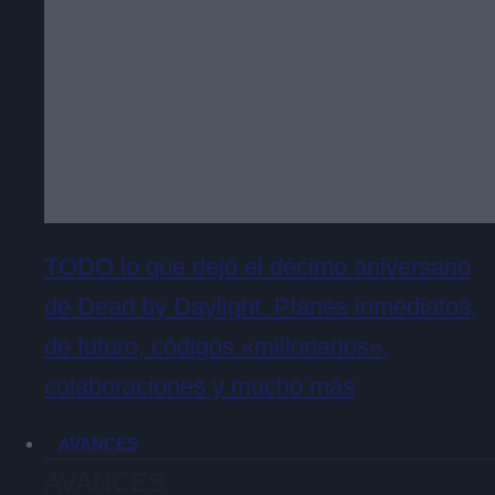
TODO lo que dejó el décimo aniversario
de Dead by Daylight. Planes inmediatos,
de futuro, códigos «millonarios»,
colaboraciones y mucho más
AVANCES
AVANCES