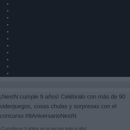
¡NextN cumple 9 años! Celébralo con más de 90
videojuegos, cosas chulas y sorpresas con el
concurso #9AniversarioNextN
¡Cumplimos 9 añitos en la red por todo lo alto!