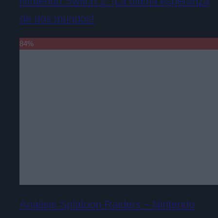
Nintendo Switch 2. ¡La última esperanza
de dos mundos!
84
%
Análisis Splatoon Raiders – Nintendo