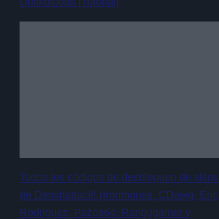
Duskbloods [Tutorial]
Todos los códigos de desbloqueo de skins
de Denshattack! (Ironmouse, CDawg, Eric
Rodriguez, Pazos64, Rangugamer y