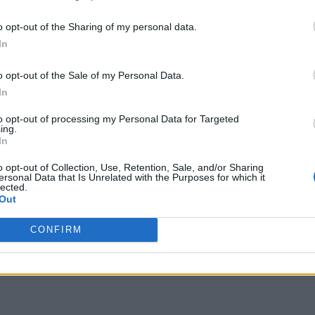
 terceros antes de su exclusión.
ás fácil unirse al desarrollo
por no participar en la divulgación adicional de su información person
o opt-out of the Sharing of my personal data.
en la Lista de participantes intermedios de la IAB.
In
, independientemente de si la
oronavirus se calma o no,
o opt-out of the Sale of my Personal Data.
In
eniendo un entorno de
to opt-out of processing my Personal Data for Targeted
ing.
In
o opt-out of Collection, Use, Retention, Sale, and/or Sharing
ersonal Data that Is Unrelated with the Purposes for which it
lected.
Out
CONFIRM