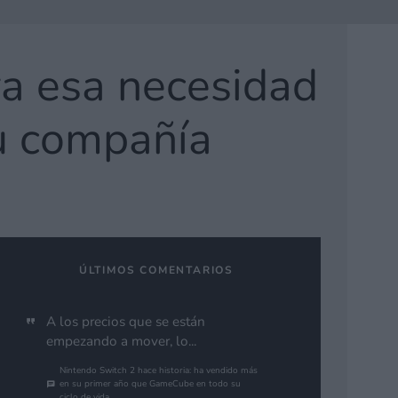
ra esa necesidad
su compañía
ÚLTIMOS COMENTARIOS
A los precios que se están
empezando a mover, lo...
Nintendo Switch 2 hace historia: ha vendido más
en su primer año que GameCube en todo su
ciclo de vida