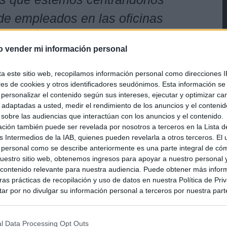
de empleados en las oficinas
bien que estamos tratando
o vender mi información personal
dades de nuestros proyectos y
os está solicitando. Y todavía
ta este sitio web, recopilamos información personal como direcciones I
ores de cookies y otros identificadores seudónimos. Esta información s
n de alcanzar nuestros
a personalizar el contenido según sus intereses, ejecutar y optimizar 
s adaptadas a usted, medir el rendimiento de los anuncios y el conteni
o que todo aquel que esté
 sobre las audiencias que interactúan con los anuncios y el contenido.
ación también puede ser revelada por nosotros a terceros en la Lista d
ontacto con nosotros. No
s Intermedios de la IAB, quienes pueden revelarla a otros terceros. El
én notaremos los efectos del
 personal como se describe anteriormente es una parte integral de có
estro sitio web, obtenemos ingresos para apoyar a nuestro personal 
alidad en Japón así que
ontenido relevante para nuestra audiencia. Puede obtener más infor
as prácticas de recopilación y uso de datos en nuestra Política de Pri
aunque habrá personas con
ar por no divulgar su información personal a terceros por nuestra parte,
pción de exclusión y confirme su selección. Tenga en cuenta que desp
ancias diferentes, siempre
su solicitud de exclusión, es posible que continúe viendo anuncios ba
 lo que vaya llegando,
asados en la información personal utilizada por nosotros o en informac
l Data Processing Opt Outs