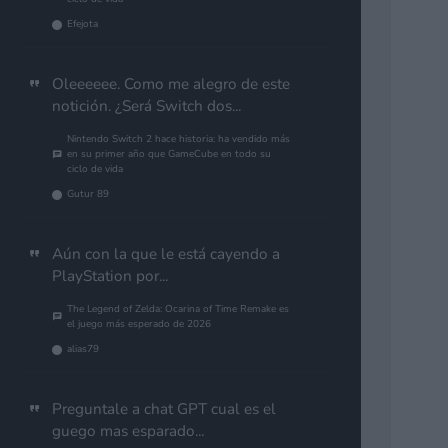
Efejota
Oleeeeee. Como me alegro de este
notición. ¿Será Switch dos...
Nintendo Switch 2 hace historia: ha vendido más
en su primer año que GameCube en todo su
ciclo de vida
Gutur 89
Aún con la que le está cayendo a
PlayStation por...
The Legend of Zelda: Ocarina of Time Remake es
el juego más esperado de 2026
alias79
Preguntale a chat GPT cual es el
guego mas esparado...