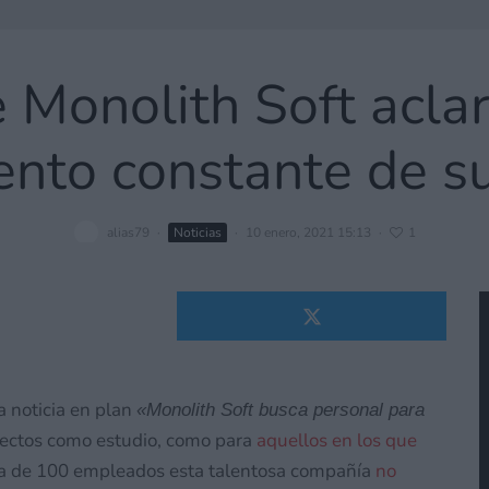
e Monolith Soft acla
ento constante de 
alias79
·
Noticias
·
10 enero, 2021 15:13
·
1
a noticia en plan
«Monolith Soft busca personal para
oyectos como estudio, como para
aquellos en los que
uda de 100 empleados esta talentosa compañía
no