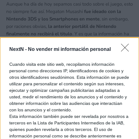
Aunque ha día de hoy sepamos casi todo sobre el juego, esto
no siempre fue así. Megaton Musashi
fue ideado con la
Nintendo 3DS y los Smartphones en mente
, sin embargo,
por raciones obvias,
la anterior portátil de Nintendo
finalmente no recibirá el titulo
. Y es que la información ha
llegado en cuenta gotas y
han pasado más de 5 años
desde
que recibiésemos
aquellas primeras informaciones.
Esto,
NextN -
No vender mi información personal
sumado a que pocos meses después
Akihiro Hino, CEO de
Level-5,
teorizase sobre su salida en Nintendo NX, la
Cuando visita este sitio web, recopilamos información
consola que hoy en día conocemos como Nintendo Switch,
personal como direcciones IP, identificadores de cookies y
otros identificadores seudónimos. Esta información se puede
ya indicaba que el desarrollo de este juego iba a sufrir
utilizar para personalizar el contenido según sus intereses,
turbulencias.
ejecutar y optimizar campañas publicitarias adaptadas a
usted, medir el rendimiento de los anuncios y el contenido y
obtener información sobre las audiencias que interactúan
con los anuncios y el contenido.
Ver también
Esta información también puede ser revelada por nosotros a
terceros en la Lista de Participantes Intermedios de la IAB,
Ya es oficial: Nintendo acudirá a la
quienes pueden revelarla a otros terceros. El uso de
Gamescom 2026
información personal como se describe anteriormente es