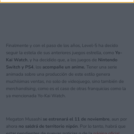
Finalmente y con el paso de los años, Level-5 ha decido
seguir la estela de sus anteriores juegos estrella, como
Yo-
Kai Watch
, y ha decidido que, a los juegos de
Nintendo
Switch y PS4
, los
acompañe un anime.
Tener una serie
animada sobre una producción de este estilo genera
muchísimas ventas, no solo de videojuego, sino también de
merchandising
, como es el caso de otras franquicias como la
ya mencionada Yo-Kai Watch.
Megaton Musashi
se estrenará el 11 de noviembre
, aun por
ahora
no saldrá de territorio nipón
. Por lo tanto, habrá que
estar pendientes de nuevas noticias o de la
página oficial