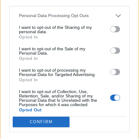
19 mayo, 2026 7:55
una parte integral de cómo operamos nuestro sitio web,
obtenemos ingresos para apoyar a nuestro personal y
Personal Data Processing Opt Outs
generamos contenido relevante para nuestra audiencia.
Puede obtener más información sobre nuestras prácticas de
I want to opt-out of the Sharing of my
recopilación y uso de datos en nuestra Política de
personal data.
Privacidad.
Opted In
Si desea optar por no divulgar su información personal a
I want to opt-out of the Sale of my
terceros por nuestra parte, utilice la siguiente opción de
Personal Data.
exclusión y confirme su selección. Tenga en cuenta que
Opted In
después de que se procese su solicitud de exclusión, es
posible que continúe viendo anuncios basados en intereses
I want to opt-out of processing my
Personal Data for Targeted Advertising.
basados en la información personal utilizada por nosotros o
Opted In
en información personal divulgada a terceros antes de su
exclusión.
I want to opt-out of Collection, Use,
Puede optar por no participar en la divulgación adicional de
Retention, Sale, and/or Sharing of my
Personal Data that Is Unrelated with the
su información personal por parte de terceros en la Lista de
Purposes for which it was collected.
participantes intermedios de la IAB.
Opted Out
CONFIRM