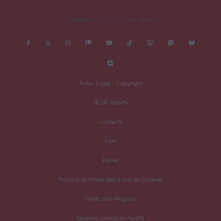
COPYRIGHT © 2011-2026 NEXTN
Nombre
*
Aviso Legal – Copyright
BLUE-NextN
Correo electrónico
*
Contacta
Foro
Guarda mi nombre, correo electrónico y web en este navegador para la
Home
próxima vez que comente.
Política de Privacidad y uso de Cookies
Recibir un correo electrónico con los siguientes comentarios a esta entrada.
Política de Registro
Recibir un correo electrónico con cada nueva entrada.
Quiénes somos en NextN