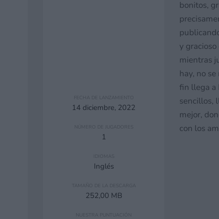
bonitos, g
precisame
publicando
y gracioso
mientras j
hay, no se
fin llega 
FECHA DE LANZAMIENTO
sencillos,
14 diciembre, 2022
mejor, don
con los am
NÚMERO DE JUGADORES
1
IDIOMAS
Inglés
TAMAÑO DE LA DESCARGA
252,00 MB
NUESTRA PUNTUACIÓN