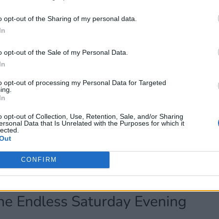
 terceros antes de su exclusión.
por no participar en la divulgación adicional de su información person
o opt-out of the Sharing of my personal data.
en la Lista de participantes intermedios de la IAB.
In
o opt-out of the Sale of my Personal Data.
In
to opt-out of processing my Personal Data for Targeted
ing.
In
o opt-out of Collection, Use, Retention, Sale, and/or Sharing
ersonal Data that Is Unrelated with the Purposes for which it
lected.
Out
CONFIRM
The Endless Saturday Evening