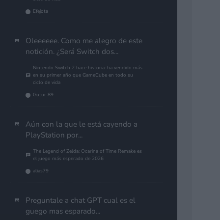
Efejota
Oleeeeee. Como me alegro de este
notición. ¿Será Switch dos...
Nintendo Switch 2 hace historia: ha vendido más
en su primer año que GameCube en todo su
ciclo de vida
Gutur 89
Aún con la que le está cayendo a
PlayStation por...
The Legend of Zelda: Ocarina of Time Remake es
el juego más esperado de 2026
alias79
Preguntale a chat GPT cual es el
guego mas esparado...