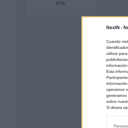
87
NextN -
N
Cuando visi
identificad
utilizar par
publicitaria
información
Esta inform
Participante
información
operamos nu
generamos c
sobre nuestr
Si desea opt
siguiente o
se procese 
intereses b
Persona