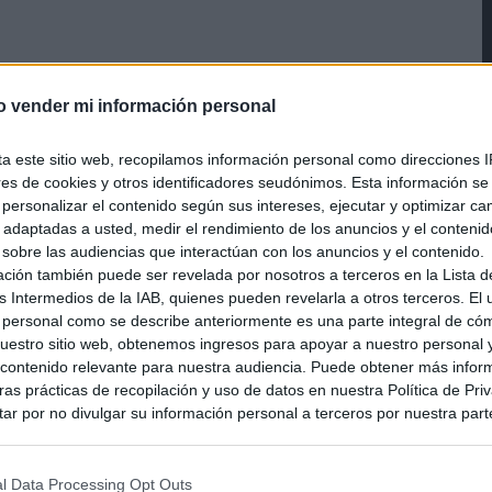
o vender mi información personal
ta este sitio web, recopilamos información personal como direcciones I
ores de cookies y otros identificadores seudónimos. Esta información s
a personalizar el contenido según sus intereses, ejecutar y optimizar 
s adaptadas a usted, medir el rendimiento de los anuncios y el conteni
 sobre las audiencias que interactúan con los anuncios y el contenido.
ación también puede ser revelada por nosotros a terceros en la Lista d
s Intermedios de la IAB, quienes pueden revelarla a otros terceros. El
 personal como se describe anteriormente es una parte integral de có
estro sitio web, obtenemos ingresos para apoyar a nuestro personal 
ontenido relevante para nuestra audiencia. Puede obtener más infor
as prácticas de recopilación y uso de datos en nuestra Política de Pri
ar por no divulgar su información personal a terceros por nuestra parte,
pción de exclusión y confirme su selección. Tenga en cuenta que desp
su solicitud de exclusión, es posible que continúe viendo anuncios ba
asados en la información personal utilizada por nosotros o en informac
l Data Processing Opt Outs