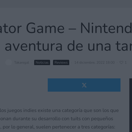
Gator Game – Ninten
 aventura de una ta
Takaregal
·
Noticias
Reviews
·
14 diciembre, 2022 18:00
·
1
los juegos indies existe una categoría que son los que
onan durante su desarrollo con tuits con pequeños
, por lo general, suelen pertenecer a tres categorías: