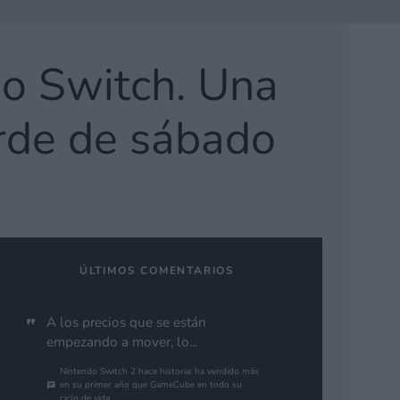
do Switch. Una
rde de sábado
ÚLTIMOS COMENTARIOS
A los precios que se están
empezando a mover, lo...
Nintendo Switch 2 hace historia: ha vendido más
en su primer año que GameCube en todo su
ciclo de vida