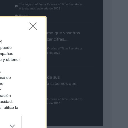
The Legend of Zelda: Ocarina of Time Remake es
el juego más esperado de 2026
Pinales
Yo pienso lo mismo que vosotros
de GTA. Cuantificar cifras....
P,
e puede
The Legend of Zelda: Ocarina of Time Remake es
el juego más esperado de 2026
campañas
do y obtener
Gutur 89
e
Nota aclaratoria de sus
 uso de
responsables: "Ya sabemos que
mo
GTA 6...
y
mación
The Legend of Zelda: Ocarina of Time Remake es
vacidad.
el juego más esperado de 2026
 utilice la
Synbioso
ués de que
sados en
ión personal